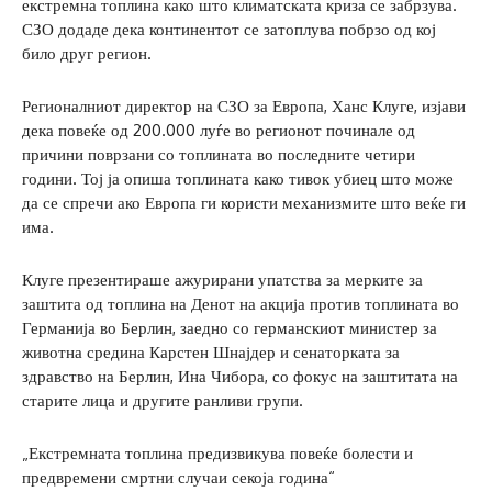
екстремна топлина како што климатската криза се забрзува.
СЗО додаде дека континентот се затоплува побрзо од кој
било друг регион.
Регионалниот директор на СЗО за Европа, Ханс Клуге, изјави
дека повеќе од 200.000 луѓе во регионот починале од
причини поврзани со топлината во последните четири
години. Тој ја опиша топлината како тивок убиец што може
да се спречи ако Европа ги користи механизмите што веќе ги
има.
Клуге презентираше ажурирани упатства за мерките за
заштита од топлина на Денот на акција против топлината во
Германија во Берлин, заедно со германскиот министер за
животна средина Карстен Шнајдер и сенаторката за
здравство на Берлин, Ина Чибора, со фокус на заштитата на
старите лица и другите ранливи групи.
„Екстремната топлина предизвикува повеќе болести и
предвремени смртни случаи секоја година“