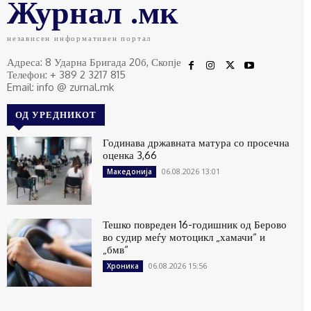
Журнал .мк
независен информативен портал
Адреса: 8 Ударна Бригада 20б, Скопје
Телефон: + 389 2 3217 815
Email: info @ zurnal.mk
ОД УРЕДНИКОТ
Годинава државната матура со просечна
оценка 3,66
06.08.2026 13:01
Македонија
Тешко повреден 16-годишник од Берово
во судир меѓу мотоцикл „хамачи“ и
„бмв“
06.08.2026 15:56
Хроника