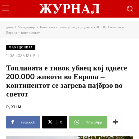
дома
Македонија
Топлината е тивок убиец кој однесе 200.000 животи во
Европа – континентот...
МАКЕДОНИЈА
11.06.2026 12:09
Топлината е тивок убиец кој однесе
200.000 животи во Европа –
континентот се загрева најбрзо во
светот
By
XH M
Facebook
X
WhatsApp