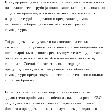
Шнајдер рече дека климатските промени веќе се чувствуваат
низ целиот свет и грубо ја опиша заштитата од топлина како
социјално прашање, истакнувајќи дека луѓето во густо
изградените урбани средини и прегреаните домови
честопати се борат да се заштитат од екстремни
температури.
Тој рече дека намалувањето на емисиите на стакленички
гасови и проширувањето на зелените урбани површини, како
што се дрвјата, парковите, реките, шумите и мочуриштата,
би можеле да помогнат во ублажување на ефектите од
топлината. Специјалистите за клима и здравје
предупредуваат дека зголемувањето на глобалните
температури предизвикува почести, поинтензивни и подолги
топлотни бранови.
Во исто време, постарите лица и оние со постоечки
здравствени проблеми се особено изложени на ризик. СЗО
тврди дека екстремната топлина предизвикува повеќе
болести и предвремени смртни случаи секоја година, со