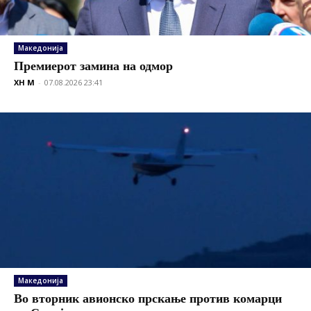
Македонија
Премиерот замина на одмор
XH M
-
07.08.2026 23:41
Македонија
Во вторник авионско прскање против комарци