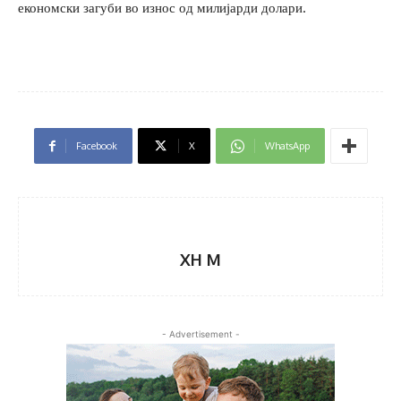
економски загуби во износ од милијарди долари.
Facebook
X
WhatsApp
XH M
- Advertisement -