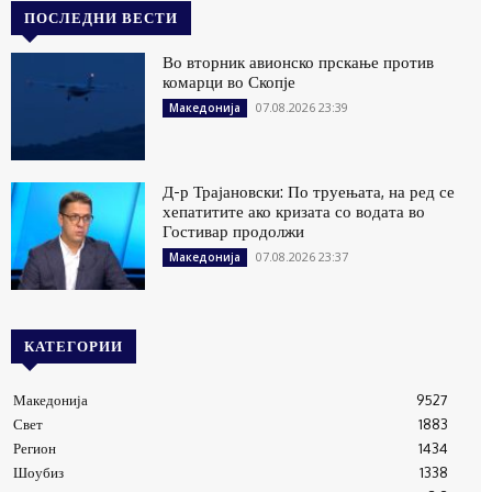
ПОСЛЕДНИ ВЕСТИ
Во вторник авионско прскање против
комарци во Скопје
07.08.2026 23:39
Македонија
Д-р Трајановски: По труењата, на ред се
хепатитите ако кризата со водата во
Гостивар продолжи
07.08.2026 23:37
Македонија
КАТЕГОРИИ
Македонија
9527
Свет
1883
Регион
1434
Шоубиз
1338