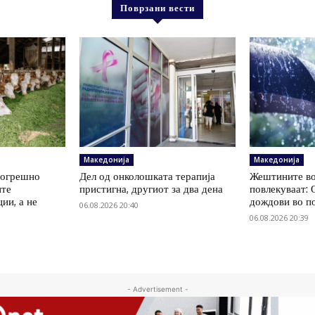
Поврзани вести
Македонија
Македонија
погрешно
Дел од онколошката терапија
Жештините во
ите
пристигна, другиот за два дена
повлекуваат:
ии, а не
дождови во п
06.08.2026 20:40
06.08.2026 20:39
- Advertisement -