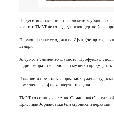
По десетина настапи низ скопските клубови, во т
квартет, ТМУР ќе го издадат и концертно ќе го пр
Промоцијата ќе се одржи на 2 јули (четврток), со 
денари.
Албумот е снимен во студиото „Профундус“, под п
најреномирани македонски музички продуценти.
Изданието претставува прва заокружена студиска
постепен развој на концертната сцена.
ТМУР го сочинуваат Анис Османовиќ (бас гитара),
Кристијан Јордановски (електроника и перкусии).