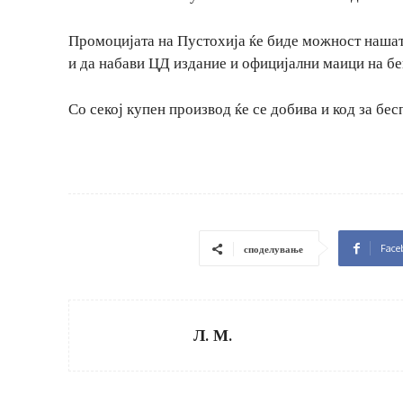
Промоцијата на Пустохија ќе биде можност нашата
и да набави ЦД издание и официјални маици на бе
Со секој купен производ ќе се добива и код за бе
Face
споделување
Л. М.