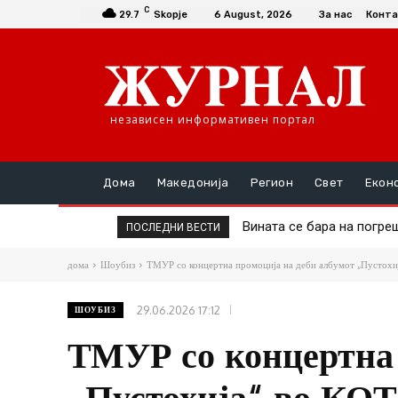
C
29.7
Skopje
6 August, 2026
За нас
Конта
независен информативен портал
Дома
Македонија
Регион
Свет
Екон
Дел од онколошката тера
ПОСЛЕДНИ ВЕСТИ
дома
Шоубиз
ТМУР со концертна промоција на деби албумот „Пустохи
29.06.2026 17:12
ШОУБИЗ
ТМУР со концертна 
„Пустохија“ во КО