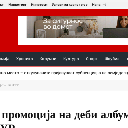
кт
Маркетинг
Импресум
Услови за користење
Мапа
омија
Хроника
Колумни
Култура
Спорт
Шоубиз
пија пристигна, другиот за два дена
ја“ во КОТУР
промоција на деби албу
ТУР