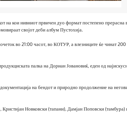
екот на кои нивниот првичен дуо формат постепено прерасна 
омовираат својот деби албум Пустохија.
почеток во 21:00 часот, во КОТУР, а влезниците ќе чинат 200
родукциската палка на Дориан Јовановиќ, еден од најискус
 документација на бендот и природно продолжение на негов
 Кристијан Новковски (тапани), Дамјан Поповски (тамбура) 