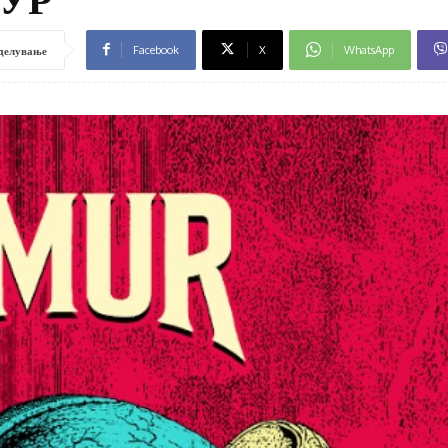
Facebook
X
WhatsApp
делување