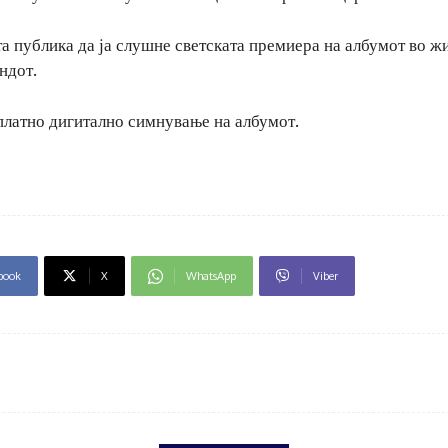
 публика да ја слушне светската премиера на албумот во жи
ндот.
сплатно дигитално симнување на албумот.
book
X
WhatsApp
Viber