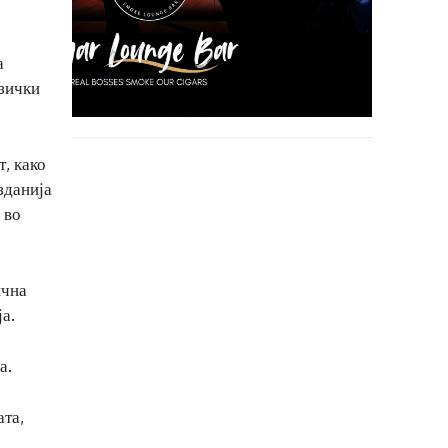
а
узички
т, како
зданија
 во
ична
а.
а.
ата,