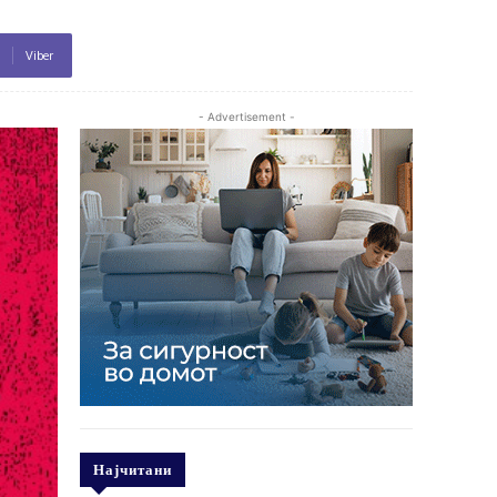
Viber
- Advertisement -
Најчитани