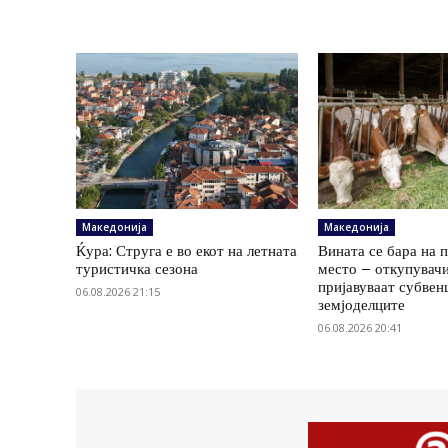
Македонија
Македонија
Ќура: Струга е во екот на летната
Вината се бара на 
туристичка сезона
место – откупувач
пријавуваат субвенц
06.08.2026 21:15
земјоделците
06.08.2026 20:41