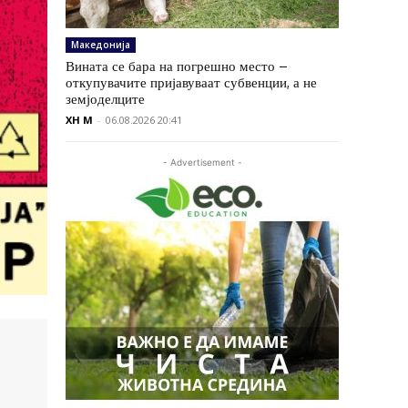
Македонија
Вината се бара на погрешно место –
откупувачите пријавуваат субвенции, а не
земјоделците
XH M
-
06.08.2026 20:41
- Advertisement -