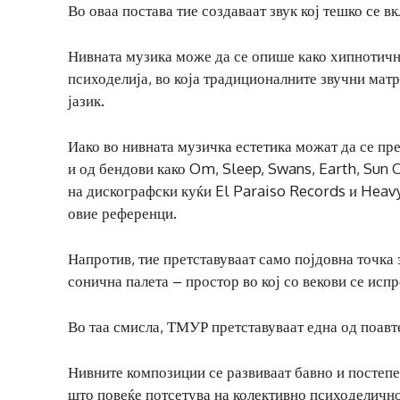
Во оваа постава тие создаваат звук кој тешко се 
Нивната музика може да се опише како хипнотичн
психоделија, во која традиционалните звучни мат
јазик.
Иако во нивната музичка естетика можат да се пре
и од бендови како Om, Sleep, Swans, Earth, Sun O
на дискографски куќи El Paraiso Records и Heav
овие референци.
Напротив, тие претставуваат само појдовна точка
сонична палета – простор во кој со векови се исп
Во таа смисла, ТМУР претставуваат една од поавт
Нивните композиции се развиваат бавно и постепен
што повеќе потсетува на колективно психоделично