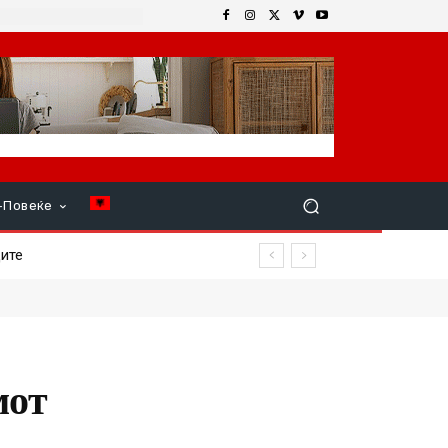
+Повеќе
мот