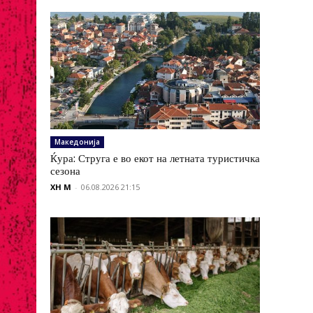
Македонија
Ќура: Струга е во екот на летната туристичка
сезона
XH M
-
06.08.2026 21:15