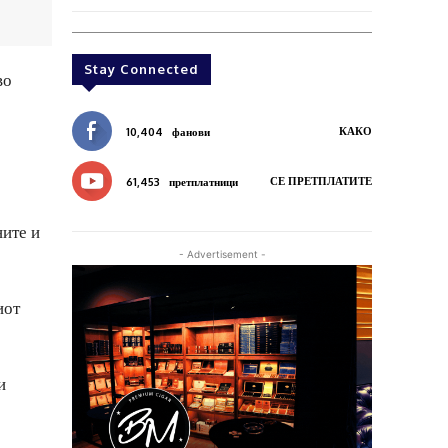
Stay Connected
во
КАКО
10,404
фанови
СЕ ПРЕТПЛАТИТЕ
61,453
претплатници
ните и
- Advertisement -
иот
и