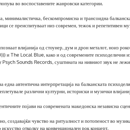
вклопува во воспоставените жанровски категории.
а, минималистичка, бескомпромисна и трансоидна балканск
рици се преиспитуваат низ современ, тежок и репетитивен м
познаат влијанија од стоунер, дум и дрон металот, ноиз роко
))) и The Local Blue, како и од современите психоделични и
y Psych Sounds Records, суштината на нивниот звук не лежи
 за една автентична интерпретација на балканската психодел
реплетувале различни културни, историски и музички влијаниј
ентичните појави на современата македонска независна сцен
о, создавајќи чувство на ритуалност и потопеност во музик
 искуство отколку на конвенционален рок концерт.