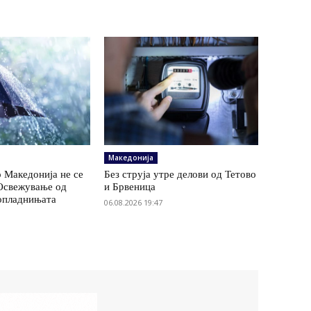
Македонија
 Македонија не се
Без струја утре делови од Тетово
 Освежување од
и Брвеница
опладнињата
06.08.2026 19:47