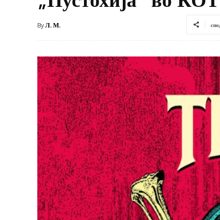
By
Л. М.
спо