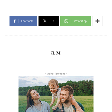
Facebook
X
WhatsApp
Л. М.
- Advertisement -