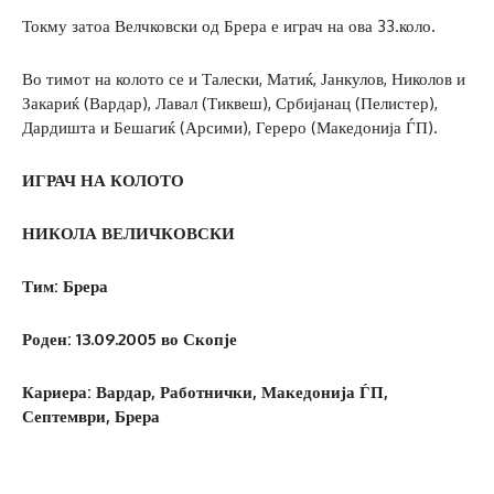
Токму затоа Велчковски од Брера е играч на ова 33.коло.
Во тимот на колото се и Талески, Матиќ, Јанкулов, Николов и
Закариќ (Вардар), Лавал (Тиквеш), Србијанац (Пелистер),
Дардишта и Бешагиќ (Арсими), Гереро (Македонија ЃП).
ИГРАЧ НА КОЛОТО
НИКОЛА ВЕЛИЧКОВСКИ
Тим: Брера
Роден: 13.09.2005 во Скопје
Кариера: Вардар, Работнички, Македонија ЃП,
Септември, Брера