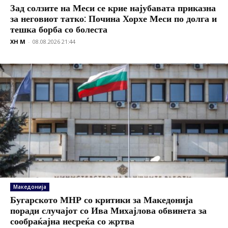
Зад солзите на Меси се крие најубавата приказна
за неговиот татко: Почина Хорхе Меси по долга и
тешка борба со болеста
XH M
-
08.08.2026 21:44
Македонија
Бугарското МНР со критики за Македонија
поради случајот со Ива Михајлова обвинета за
сообраќајна несреќа со жртва