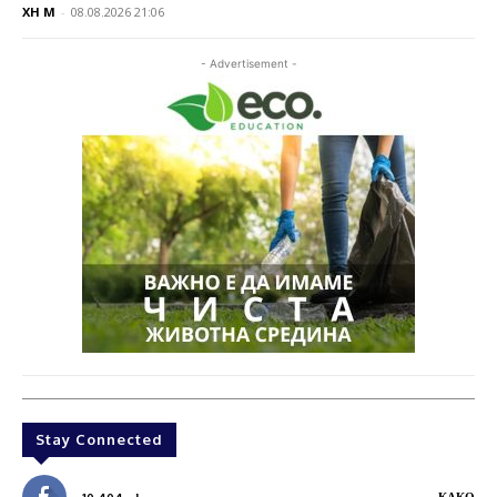
XH M
-
08.08.2026 21:06
- Advertisement -
Stay Connected