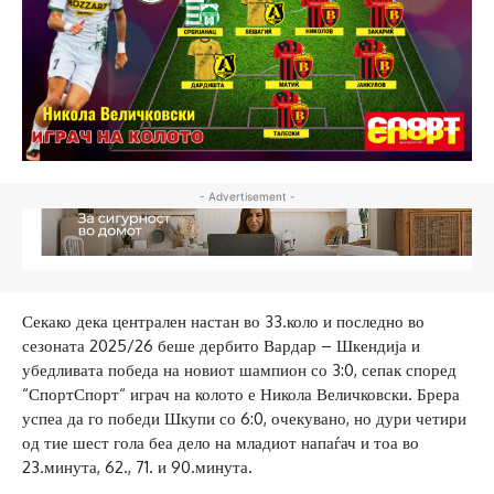
- Advertisement -
Секако дека централен настан во 33.коло и последно во
сезоната 2025/26 беше дербито Вардар – Шкендија и
убедливата победа на новиот шампион со 3:0, сепак според
“СпортСпорт“ играч на колото е Никола Величковски. Брера
успеа да го победи Шкупи со 6:0, очекувано, но дури четири
од тие шест гола беа дело на младиот напаѓач и тоа во
23.минута, 62., 71. и 90.минута.