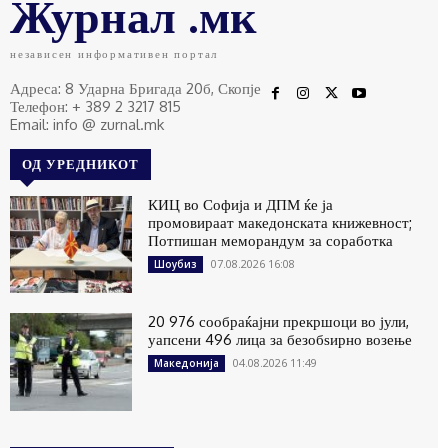
Журнал .мк
независен информативен портал
Адреса: 8 Ударна Бригада 20б, Скопје
Телефон: + 389 2 3217 815
Email: info @ zurnal.mk
ОД УРЕДНИКОТ
КИЦ во Софија и ДПМ ќе ја
промовираат македонската книжевност;
Потпишан меморандум за соработка
07.08.2026 16:08
Шоубиз
20 976 сообраќајни прекршоци во јули,
уапсени 496 лица за безобѕирно возење
04.08.2026 11:49
Македонија