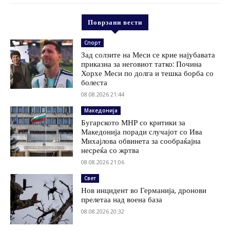
Поврзани вести
Спорт
Зад солзите на Меси се крие најубавата
приказна за неговиот татко: Почина
Хорхе Меси по долга и тешка борба со
болеста
08.08.2026 21:44
Македонија
Бугарското МНР со критики за
Македонија поради случајот со Ива
Михајлова обвинета за сообраќајна
несреќа со жртва
08.08.2026 21:06
Свет
Нов инцидент во Германија, дронови
прелетаа над воена база
08.08.2026 20:32