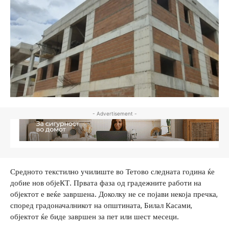
- Advertisement -
Средното текстилно училиште во Тетово следната година ќе
добие нов објеКТ. Првата фаза од градежните работи на
објектот е веќе завршена. Доколку не се појави некоја пречка,
според градоначалникот на општината, Билал Касами,
објектот ќе биде завршен за пет или шест месеци.