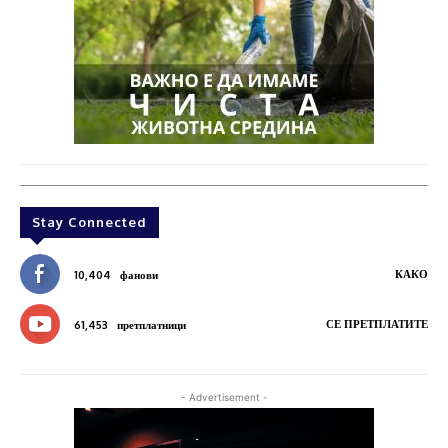
Stay Connected
КАКО
10,404
фанови
СЕ ПРЕТПЛАТИТЕ
61,453
претплатници
- Advertisement -