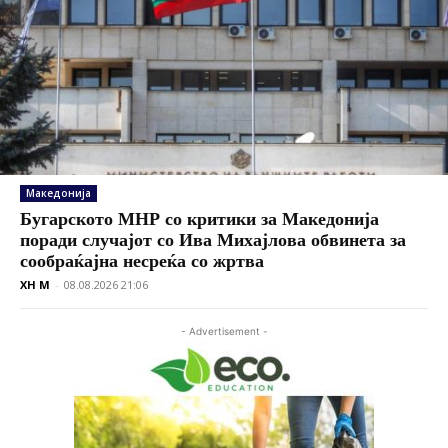
Македонија
Бугарското МНР со критики за Македонија
поради случајот со Ива Михајлова обвинета за
сообраќајна несреќа со жртва
XH M
-
08.08.2026 21:06
- Advertisement -