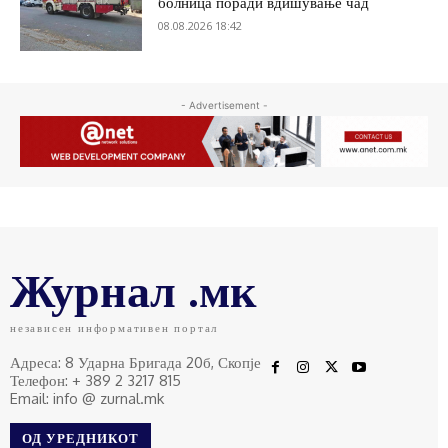
болница поради вдишување чад
08.08.2026 18:42
- Advertisement -
Журнал .мк
независен информативен портал
Адреса: 8 Ударна Бригада 20б, Скопје
Телефон: + 389 2 3217 815
Email: info @ zurnal.mk
ОД УРЕДНИКОТ