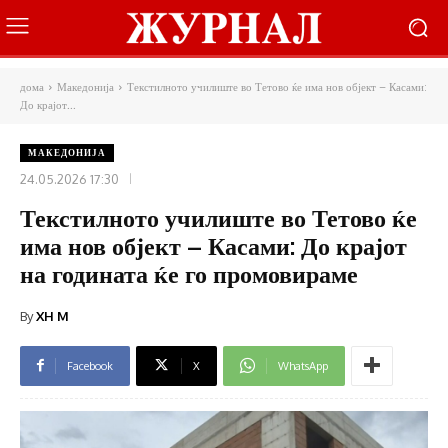
дома
Македонија
Текстилното училиште во Тетово ќе има нов објект – Касами:
До крајот...
МАКЕДОНИЈА
24.05.2026 17:30
Текстилното училиште во Тетово ќе
има нов објект – Касами: До крајот
на годината ќе го промовираме
By
XH M
Facebook
X
WhatsApp