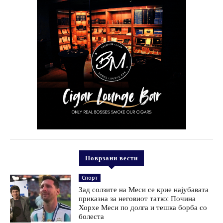
Поврзани вести
Спорт
Зад солзите на Меси се крие најубавата
приказна за неговиот татко: Почина
Хорхе Меси по долга и тешка борба со
болеста