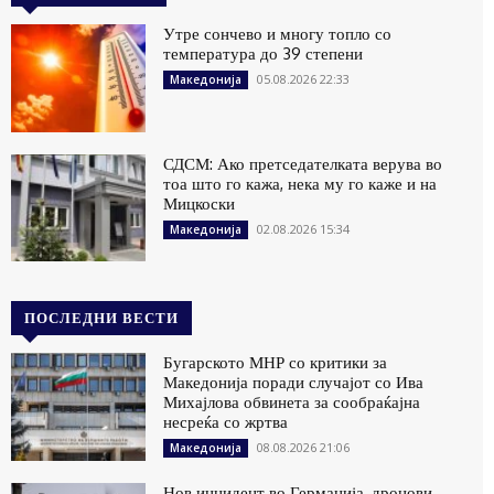
Утре сончево и многу топло со
температура до 39 степени
05.08.2026 22:33
Македонија
СДСМ: Ако претседателката верува во
тоа што го кажа, нека му го каже и на
Мицкоски
02.08.2026 15:34
Македонија
ПОСЛЕДНИ ВЕСТИ
Бугарското МНР со критики за
Македонија поради случајот со Ива
Михајлова обвинета за сообраќајна
несреќа со жртва
08.08.2026 21:06
Македонија
Нов инцидент во Германија, дронови