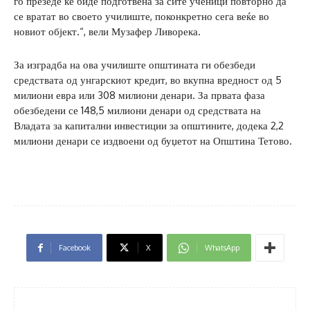
го презеде ќе биде подготвена за сите ученици повторно да
се вратат во своето училиште, поконкретно сега веќе во
новиот објект.“, вели Музафер Ливорека.
За изградба на ова училиште општината ги обезбеди
средствата од унгарскиот кредит, во вкупна вредност од 5
милиони евра или 308 милиони денари. За првата фаза
обезбедени се 148,5 милиони денари од средствата на
Владата за капитални инвестиции за општините, додека 2,2
милиони денари се издвоени од буџетот на Општина Тетово.
Facebook
X
WhatsApp