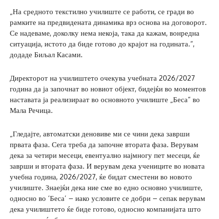
„На средното текстилно училиште се работи, се гради во
рамките на предвидената динамика врз основа на договорот.
Се надеваме, доколку нема некоја, така да кажам, вонредна
ситуација, истото да биде готово до крајот на годината.“,
додаде Биљал Касами.
Директорот на училиштето очекува учебната 2026/2027
година да ја започнат во новиот објект, бидејќи во моментов
наставата ја реализираат во основното училиште „Беса“ во
Мала Речица.
„Гледајте, автоматски деновиве ми се чини дека заврши
првата фаза. Сега треба да започне втората фаза. Верувам
дека за четири месеци, евентуално најмногу пет месеци, ќе
заврши и втората фаза. И верувам дека учениците во новата
учебна година, 2026/2027, ќе бидат сместени во новото
училиште. Знаејќи дека ние сме во едно основно училиште,
односно во ‘Беса’ – иако условите се добри – сепак верувам
дека училиштето ќе биде готово, односно компанијата што