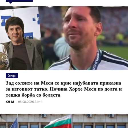
Спорт
Зад солзите на Меси се крие најубавата приказна
за неговиот татко: Почина Хорхе Меси по долга и
тешка борба со болеста
XH M
-
08.08.2026 21:44