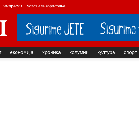
импресум
услови за користење
т
економија
хроника
колумни
култура
спорт