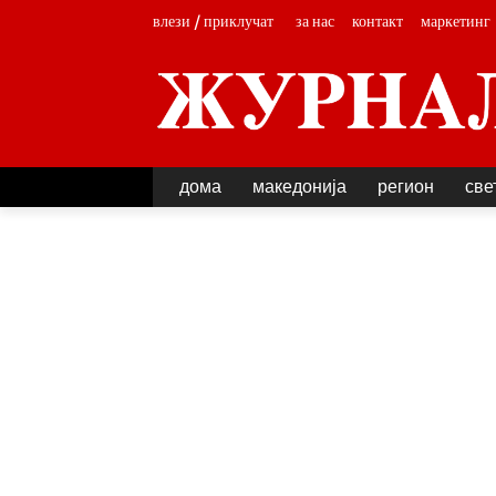
за нас
контакт
маркетинг
влези / приклучат
дома
македонија
регион
све