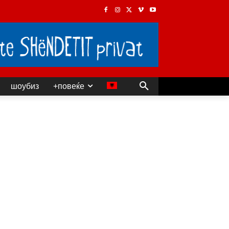
шоубиз
+повеќе