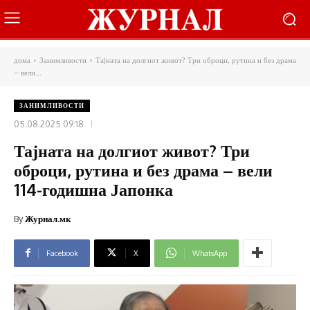
дома
Занимливости
Тајната на долгиот живот? Три оброци, рутина и без драма
– вели...
ЗАНИМЛИВОСТИ
05.08.2025 09:18
Тајната на долгиот живот? Три
оброци, рутина и без драма – вели
114-годишна Јапонка
By
Журнал.мк
Facebook
X
WhatsApp