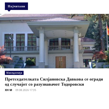
Најчитани
Македонија
Претседателката Силјановска Давкова се огради
од случајот со разузнавачот Тодоровски
XH M
-
09.08.2026 17:35