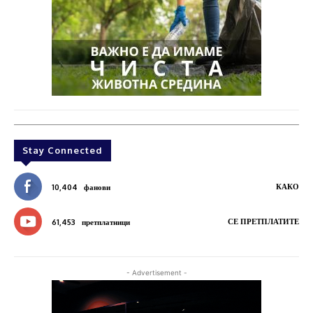
Stay Connected
КАКО
10,404
фанови
СЕ ПРЕТПЛАТИТЕ
61,453
претплатници
- Advertisement -