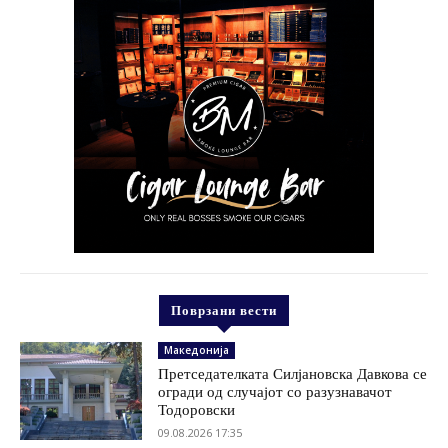
Поврзани вести
Македонија
Претседателката Силјановска Давкова се
огради од случајот со разузнавачот
Тодоровски
09.08.2026 17:35