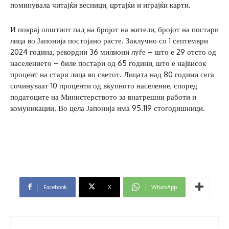
поминувала читајќи весници, цртајќи и играјќи карти.
И покрај општиот пад на бројот на жители, бројот на постари
лица во Јапонија постојано расте. Заклучно со 1 септември
2024 година, рекордни 36 милиони луѓе – што е 29 отсто од
населението – биле постари од 65 години, што е највисок
процент на стари лица во светот. Лицата над 80 години сега
сочинуваат 10 проценти од вкупното население, според
податоците на Министерството за внатрешни работи и
комуникации. Во цела Јапонија има 95.119 стогодишници.
Facebook
X
WhatsApp