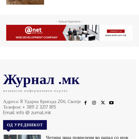
- Advertisement -
Журнал .мк
независен информативен портал
Адреса: 8 Ударна Бригада 20б, Скопје
Телефон: + 389 2 3217 815
Email: info @ zurnal.mk
ОД УРЕДНИКОТ
Четири лица повредени во напад со нож