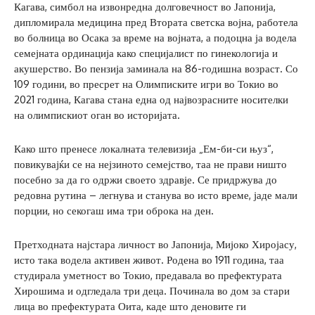
Кагава, симбол на извонредна долговечност во Јапонија,
дипломирала медицина пред Втората светска војна, работела
во болница во Осака за време на војната, а подоцна ја водела
семејната ординација како специјалист по гинекологија и
акушерство. Во пензија заминала на 86-годишна возраст. Со
109 години, во пресрет на Олимписките игри во Токио во
2021 година, Кагава стана една од највозрасните носителки
на олимпискиот оган во историјата.
Како што пренесе локалната телевизија „Ем-би-си њуз“,
повикувајќи се на нејзиното семејство, таа не прави ништо
посебно за да го одржи своето здравје. Се придржува до
редовна рутина – легнува и станува во исто време, јаде мали
порции, но секогаш има три оброка на ден.
Претходната најстара личност во Јапонија, Мијоко Хиројасу,
исто така водела активен живот. Родена во 1911 година, таа
студирала уметност во Токио, предавала во префектурата
Хирошима и одгледала три деца. Починала во дом за стари
лица во префектурата Оита, каде што деновите ги