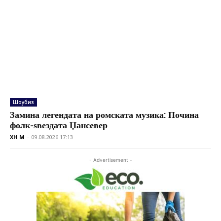
Шоубиз
Замина легендата на ромската музика: Почина
фолк-ѕвездата Џансевер
XH M
-
09.08.2026 17:13
- Advertisement -