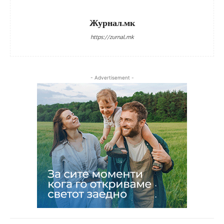
Журнал.мк
https://zurnal.mk
- Advertisement -