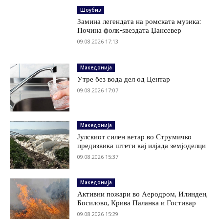
Шоубиз
Замина легендата на ромската музика:
Почина фолк-ѕвездата Џансевер
09.08.2026 17:13
Македонија
Утре без вода дел од Центар
09.08.2026 17:07
Македонија
Јулскиот силен ветар во Струмичко
предизвика штети кај илјада земјоделци
09.08.2026 15:37
Македонија
Активни пожари во Аеродром, Илинден,
Босилово, Крива Паланка и Гостивар
09.08.2026 15:29