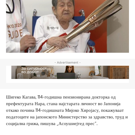
- Advertisement -
Шигеко Кагава, 114-годишна пензионирана докторка од
префектурата Нара, стана најстарата личност во Јапонија
откако почина 114-годишната Мијоко Хиројасу, покажуваат
податоците на јапонското Министерство за здравство, труд и
социјална грижа, пишува „Асоушиејтед прес“.