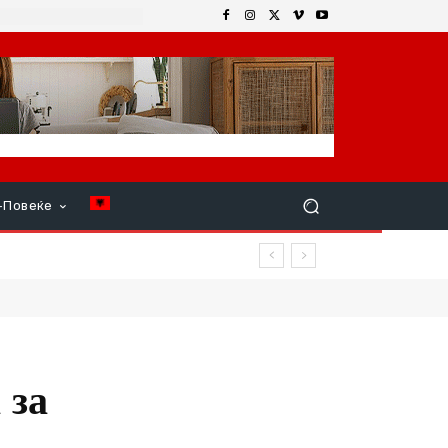
+Повеќе
 за