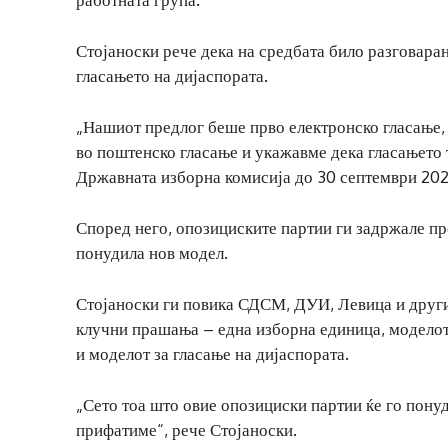
Стојаноски рече дека на средбата било разговаран
гласањето на дијаспората.
„Нашиот предлог беше прво електронско гласање, 
во поштенско гласање и укажавме дека гласањето т
Државната изборна комисија до 30 септември 202
Според него, опозициските партии ги задржале пр
понудила нов модел.
Стојаноски ги повика СДСМ, ДУИ, Левица и други
клучни прашања – една изборна единица, моделот
и моделот за гласање на дијаспората.
„Сето тоа што овие опозициски партии ќе го понуда
прифатиме“, рече Стојаноски.