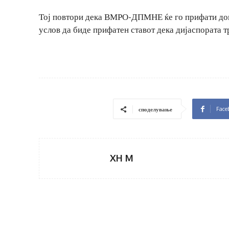
Тој повтори дека ВМРО-ДПМНЕ ќе го прифати дог
услов да биде прифатен ставот дека дијаспората т
Face
споделување
XH M