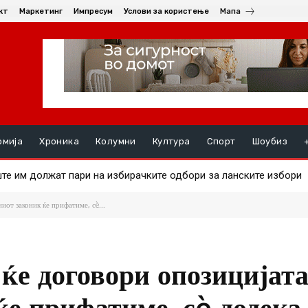
кт
Маркетинг
Импресум
Услови за користење
Мапа
омија
Хроника
Колумни
Култура
Спорт
Шоубиз
 им должат пари на избирачките одбори за ланските избори
а на златото
иот законик ќе прифатиме, сè...
ќе договори опозицијата
ќе прифатиме, сè додека