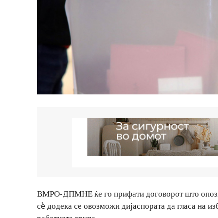
ВМРО-ДПМНЕ ќе го прифати договорот што опозици
сè додека се овозможи дијаспората да гласа на из
работната група.