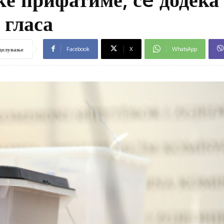
 гласа
Facebook
X
WhatsApp
делување