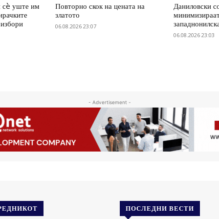
 сè уште им
Повторно скок на цената на
Даниловски со
ирачките
златото
минимизираат
 избори
западнонилск
06.08.2026 23:07
06.08.2026 23:03
- Advertisement -
РЕДНИКОТ
ПОСЛЕДНИ ВЕСТИ