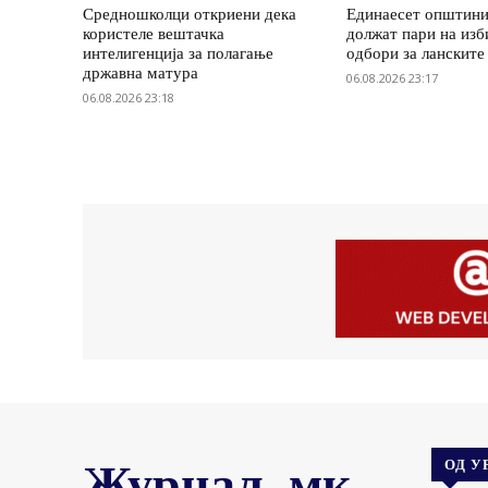
Средношколци откриени дека
Единаесет општини
користеле вештачка
должат пари на изб
интелигенција за полагање
одбори за ланските
државна матура
06.08.2026 23:17
06.08.2026 23:18
Журнал .мк
ОД У