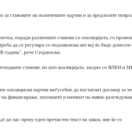
о за ставовите на политичките партии и за предлозите поврз
потоа, поради различните ставови со опозицијата, го проме
реба да се регулира со подзаконски акт кој ќе биде донесен
8 година“, рече Стојаноски.
етходните ставови, по што коалицијата, заедно со ВЛЕН и 
те опозициски партии меѓусебно да постигнат договор за ч
 на финансирање, поплаките и начинот на нивно разгледувањ
т до нас преку еден пречистен текст на закон, ние ќе го