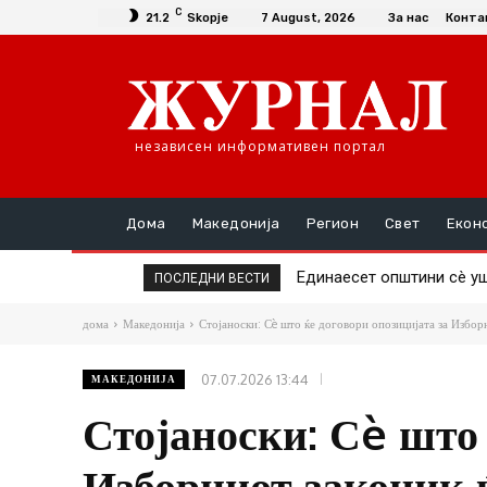
C
21.2
Skopje
7 August, 2026
За нас
Конта
независен информативен портал
Дома
Македонија
Регион
Свет
Екон
Единаесет општини сè уште
Повторно скок на ценат
ПОСЛЕДНИ ВЕСТИ
дома
Македонија
Стојаноски: Сè што ќе договори опозицијата за Изборн
07.07.2026 13:44
МАКЕДОНИЈА
Стојаноски: Сè што 
Изборниот законик 