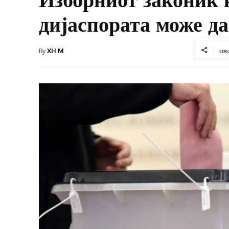
дијаспората може да
By
XH M
спо