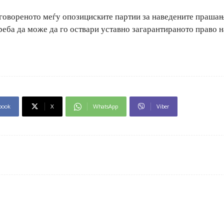
овореното меѓу опозициските партии за наведените прашањ
реба да може да го оствари уставно загарантираното право на
book
X
WhatsApp
Viber