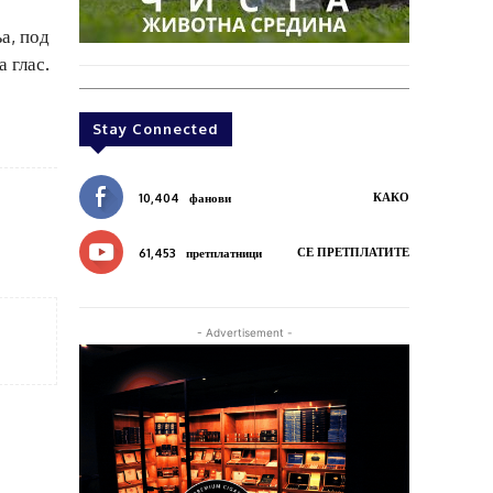
а, под
 глас.
Stay Connected
КАКО
10,404
фанови
СЕ ПРЕТПЛАТИТЕ
61,453
претплатници
- Advertisement -