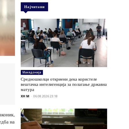
Најчитани
Македонија
Средношколци откриени дека користеле
вештачка интелигенција за полагање државна
матура
XH M
-
06.08.2026 23:18
аконик,
едба на