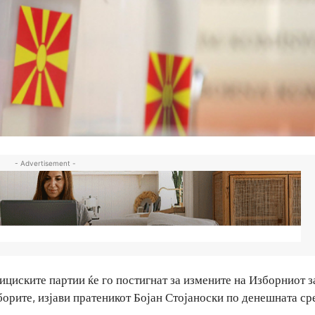
- Advertisement -
ските партии ќе го постигнат за измените на Изборниот з
борите, изјави пратеникот Бојан Стојаноски по денешната ср