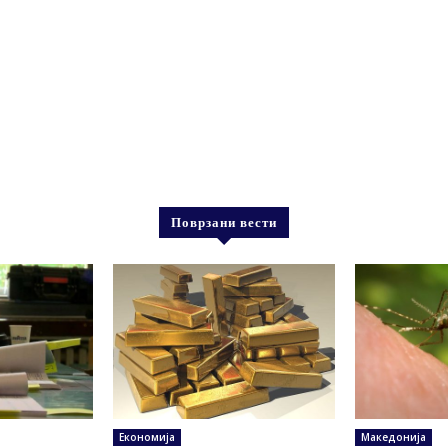
Поврзани вести
Економија
Македонија