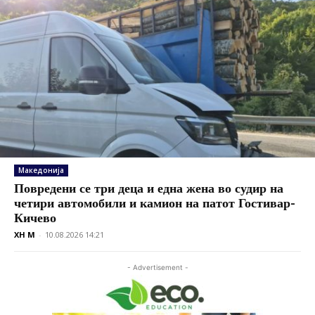
Македонија
Повредени се три деца и една жена во судир на
четири автомобили и камион на патот Гостивар-
Кичево
XH M
-
10.08.2026 14:21
- Advertisement -