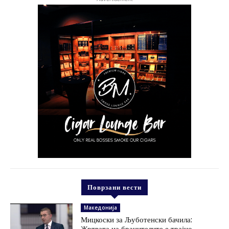
Поврзани вести
Македонија
Мицкоски за Љуботенски бачила:
Жртвата на бранителите е трајно