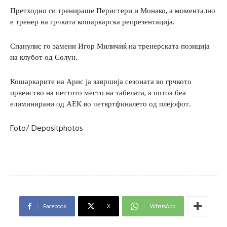
Претходно ги тренираше Перистери и Монако, а моментално
е тренер на грчката кошаркарска репрезентација.
Спанулис го замени Игор Миличиќ на тренерската позиција
на клубот од Солун.
Кошаркарите на Арис ја завршија сезоната во грчкото
првенство на петтото место на табелата, а потоа беа
елиминирани од АЕК во четвртфиналето од плејофот.
Foto/ Depositphotos
Facebook
X
WhatsApp