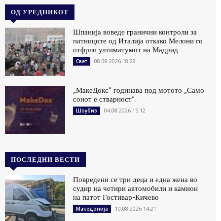
ОД УРЕДНИКОТ
Шпанија воведе гранични контроли за
патниците од Италија откако Мелони го
отфрли ултиматумот на Мадрид
08.08.2026 18:29
Свет
„МакеДокс“ годинава под мотото „Само
сонот е стварност“
04.08.2026 15:12
Шоубиз
ПОСЛЕДНИ ВЕСТИ
Повредени се три деца и една жена во
судир на четири автомобили и камион
на патот Гостивар-Кичево
10.08.2026 14:21
Македонија