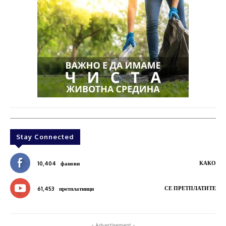
Stay Connected
КАКО
10,404
фанови
СЕ ПРЕТПЛАТИТЕ
61,453
претплатници
- Advertisement -