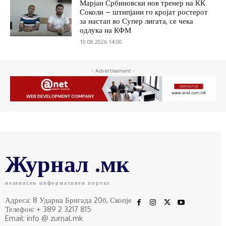
Марјан Србиновски нов тренер на КК
Соколи – штипјани го кројат ростерот
за настап во Супер лигата, се чека
одлука на КФМ
10.08.2026 14:00
- Advertisement -
Журнал .мк
независен информативен портал
Адреса: 8 Ударна Бригада 20б, Скопје
Телефон: + 389 2 3217 815
Email: info @ zurnal.mk