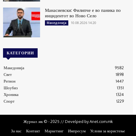
Манасиевски: Филипче е во паника по
инцидентот во Ново Село
10.08.2026 14:20
Македонија
КАТЕГОРИИ
Македонија
9582
Свет
1898
Регион
1447
Шоубиз
1351
Хроника
1324
Спорт
1229
Журнал .мк © - 2025 // Develped by Anet.com.mk
За нас
Контакт
Маркетинг
Импресум
Услови за користење