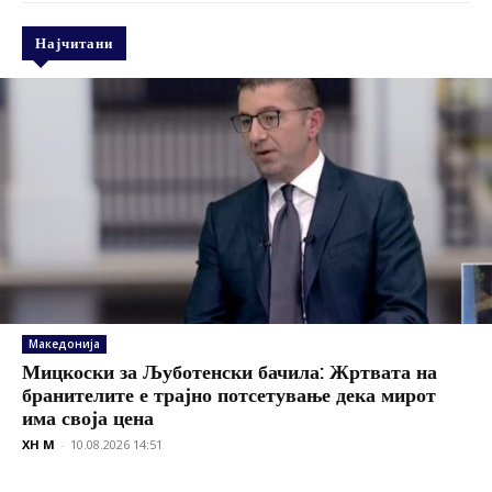
Најчитани
Македонија
Мицкоски за Љуботенски бачила: Жртвата на
бранителите е трајно потсетување дека мирот
има своја цена
XH M
-
10.08.2026 14:51