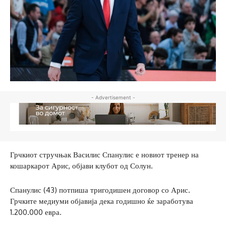
- Advertisement -
Грчкиот стручњак Василис Спанулис е новиот тренер на
кошаркарот Арис, објави клубот од Солун.
Спанулис (43) потпиша тригодишен договор со Арис.
Грчките медиуми објавија дека годишно ќе заработува
1.200.000 евра.