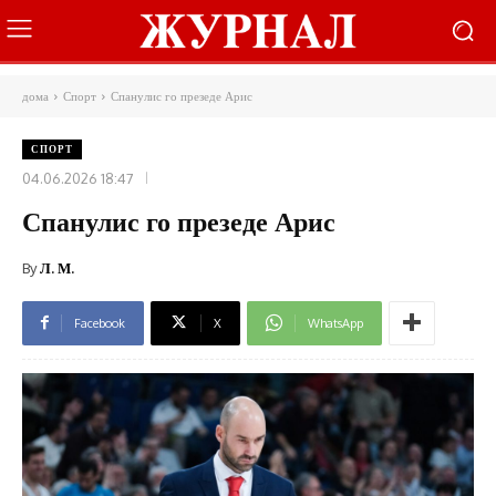
дома
Спорт
Спанулис го презеде Арис
СПОРТ
04.06.2026 18:47
Спанулис го презеде Арис
By
Л. М.
Facebook
X
WhatsApp