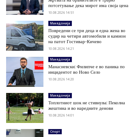
потсетување дека мирот има своја цена
10.08.2026 14:51
Македонија
Повредени се три деца и една жена во
судир на четири автомобили и камион
на патот Гостивар-Кичево
10.08.2026 14:21
Македонија
Манасиевски: Филипче е во паника по
инцидентот во Ново Село
10.08.2026 14:20
Македонија
Топлотниот шок не стивнува: Пеколна
жештина и во наредните денови
10.08.2026 14:01
Спорт