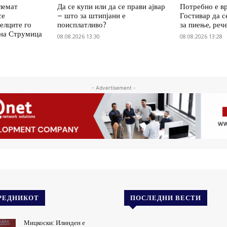
олемат
Да се купи или да се прави ајвар
Потребно е вр
се
– што за штипјани е
Гостивар да с
елците го
поисплатливо?
за пиење, реч
 на Струмица
08.08.2026 13:30
08.08.2026 13:28
- Advertisement -
РЕДНИКОТ
ПОСЛЕДНИ ВЕСТИ
Мицкоски: Илинден е