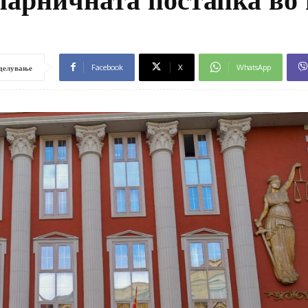
Facebook
X
WhatsApp
делување