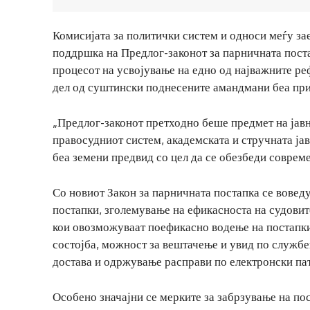
Комисијата за политички систем и односи меѓу за
поддршка на Предлог-законот за парничната поста
процесот на усвојување на едно од најважните ре
дел од суштински поднесените амандмани беа пр
„Предлог-законот претходно беше предмет на јавн
правосудниот систем, академската и стручната јав
беа земени предвид со цел да се обезбеди соврем
Со новиот Закон за парничната постапка се вове
постапки, зголемување на ефикасноста на судовит
кои овозможуваат поефикасно водење на постапкит
состојба, можност за вештачење и увид по службе
достава и одржување расправи по електронски пат
Особено значајни се мерките за забрзување на по