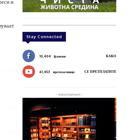
реси и
вуваат
Stay Connected
КАКО
10,404
фанови
СЕ ПРЕТПЛАТИТЕ
61,453
претплатници
- Advertisement -