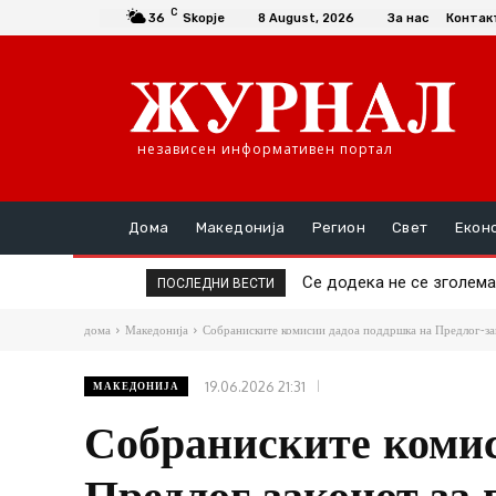
C
36
Skopje
8 August, 2026
За нас
Контак
независен информативен портал
Дома
Македонија
Регион
Свет
Екон
Се додека не се зголемат 
Да се купи или да се пр
ПОСЛЕДНИ ВЕСТИ
дома
Македонија
Собраниските комисии дадоа поддршка на Предлог-зак
19.06.2026 21:31
МАКЕДОНИЈА
Собраниските комис
Предлог-законот за 