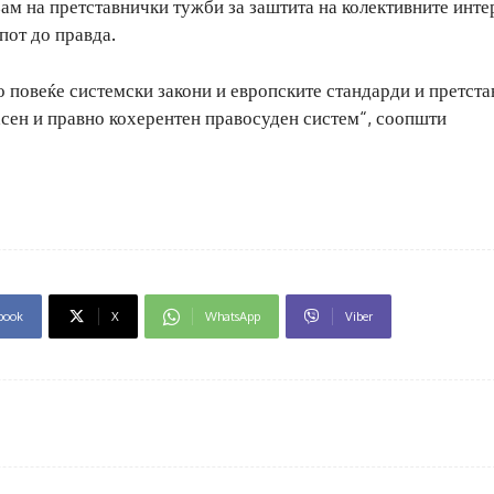
ам на претставнички тужби за заштита на колективните инте
пот до правда.
 повеќе системски закони и европските стандарди и претста
асен и правно кохерентен правосуден систем“, соопшти
book
X
WhatsApp
Viber