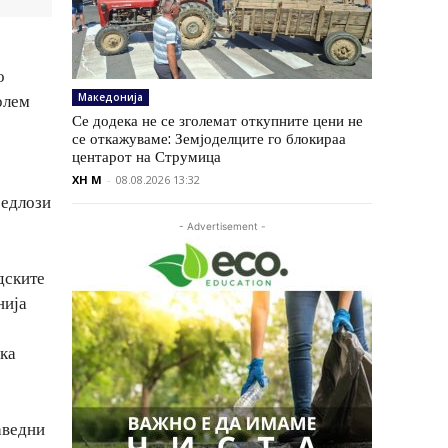
о
Македонија
олем
Се додека не се зголемат откупните цени не
се откажуваме: Земјоделците го блокираа
центарот на Струмица
XH M
-
08.08.2026 13:32
редлози
- Advertisement -
дските
нија
ска
аведни