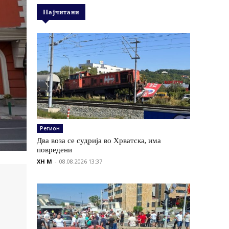
Најчитани
Регион
Два воза се судрија во Хрватска, има
повредени
XH M
-
08.08.2026 13:37