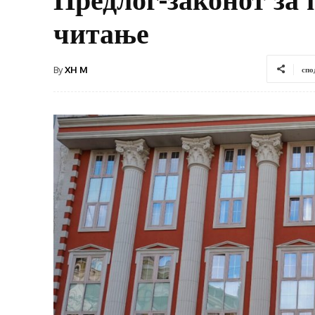
читање
By
XH M
спо