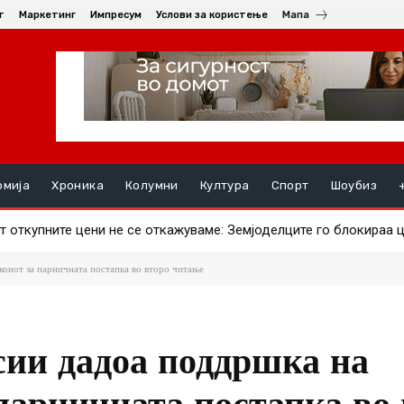
т
Маркетинг
Импресум
Услови за користење
Мапа
омија
Хроника
Колумни
Култура
Спорт
Шоубиз
откупните цени не се откажуваме: Земјоделците го блокираа це
ави ајвар – што за штипјани е поисплатливо?
онот за парничната постапка во второ читање
ии дадоа поддршка на
парничната постапка во