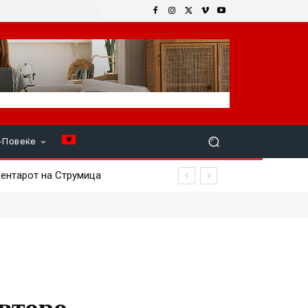
+Повеќе
нтарот на Струмица
 второ