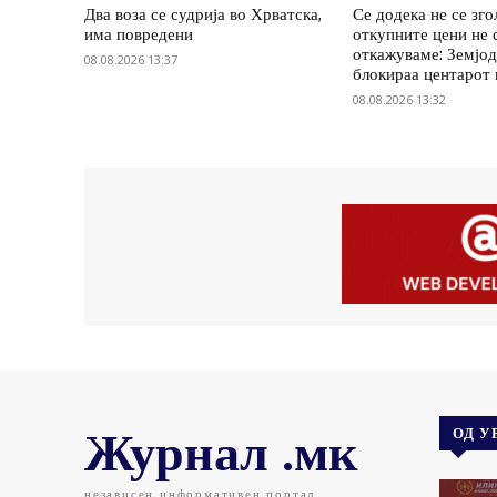
Два воза се судрија во Хрватска,
Се додека не се зг
има повредени
откупните цени не 
откажуваме: Земјод
08.08.2026 13:37
блокираа центарот
08.08.2026 13:32
Журнал .мк
ОД У
независен информативен портал