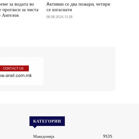
еме за водата во
Aктивни се два пожари, четири
е прогласи за чиста
се изгаснати
е Ангелов
08.08.2026 13:28
КАТЕГОРИИ
Македонија
9535