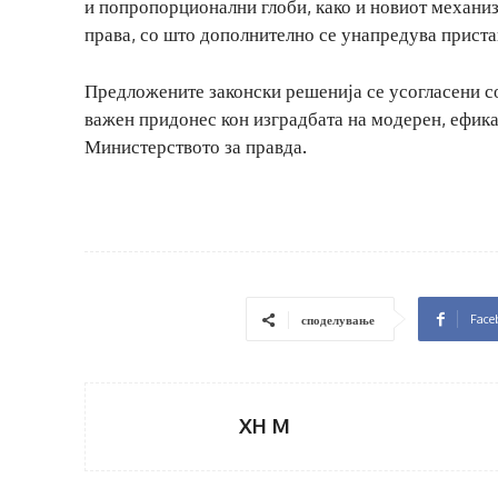
и попропорционални глоби, како и новиот механиз
права, со што дополнително се унапредува приста
Предложените законски решенија се усогласени со
важен придонес кон изградбата на модерен, ефик
Министерството за правда.
Face
споделување
XH M