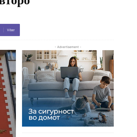
Viber
- Advertisement -