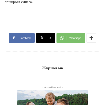
поширока смисла.
Facebook
X
WhatsApp
Журнал.мк
- Advertisement -