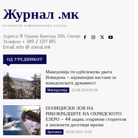
Журнал .мк
независен информативен портал
Адреса: 8 Ударна Бригада 20б, Скопје
Телефон: + 389 2 3217 815
Email: info @ zurnal.mk
ОД УРЕДНИКОТ
Македонија ги одбележува двата
Илиндена – најзначајни настани за
македонската државност
02.08.2026 09:38
Македонија
ПОЛИЦИСКИ ЛОВ НА
РИБОКРАДЦИТЕ НА ОХРИДСКОТО
ЕЗЕРО – 44 акции, откриени сторители
и запленети десетици мрежи
04.08.2026 15:29
Хроника