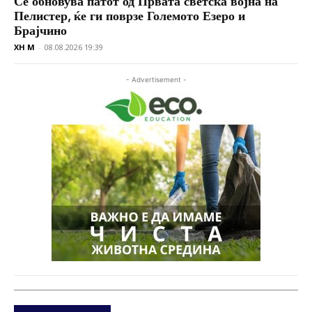
Се обновува патот од Првата светска војна на
Пелистер, ќе ги поврзе Големото Езеро и
Брајчино
XH M
-
08.08.2026 19:39
- Advertisement -