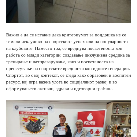
Важно е да се истакне дека критериумот за поддршка не се
темели исклучиво на спортскиот успех или на популарноста
на клубовите. Наместо тоа, се вреднува посветеноста кон
работа со млади категории, создавање инклузивна средина за
тренирање и натпреварување, како и посветеноста на
пренесување на спортските вредности кон идните генерации.
Спортот, во овој контекст, се гледа како образовен и воспитен
ресурс, кој игра важна улога во социјалниот развој и во
оформувањето активни, здрави и одговорни граѓани.