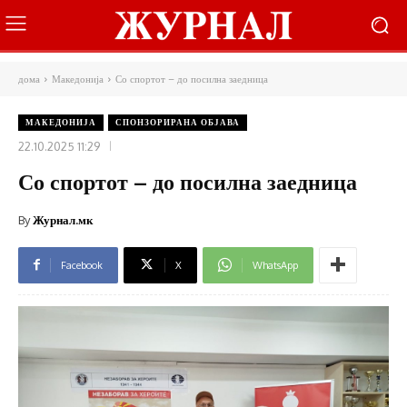
дома
Македонија
Со спортот – до посилна заедница
МАКЕДОНИЈА
СПОНЗОРИРАНА ОБЈАВА
22.10.2025 11:29
Со спортот – до посилна заедница
By
Журнал.мк
Facebook
X
WhatsApp