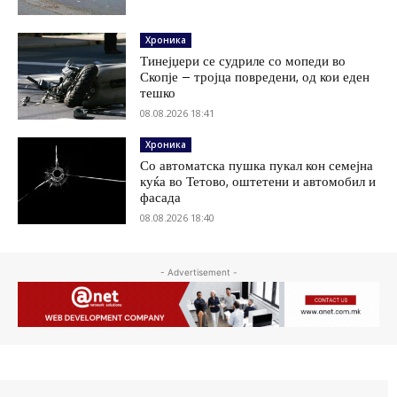
Хроника
Тинејџери се судриле со мопеди во
Скопје – тројца повредени, од кои еден
тешко
08.08.2026 18:41
Хроника
Со автоматска пушка пукал кон семејна
куќа во Тетово, оштетени и автомобил и
фасада
08.08.2026 18:40
- Advertisement -