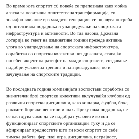
Во време кога спортот сè повеќе се препознава како моќна
алатка за позитивна општествена трансформација, со
значајно влијание врз младите генерации, се појавува потреба
од интензивна поддршка и унапредување на спортската
инфраструктура и активности. Во таа насока, Државна
лотарија во текот на изминативе години презеде активна
улога во унапредување на спортската инфраструктура,
соработка со спортски колективи низ државата, ставајќи
посебен акцент на развојот на млади спортисти, создавање
подобри услови за тренинг и натпреварување, но и
зачувување на спортските традиции.
Во последната година компанијата воспостави соработка со
значителен број спортски колективи, вклучувајќи клубови од
различни спортски дисциплини, како кошарка, фудбал, бокс,
ракомет, боречки вештини и шах. Преку оваа поддршка, не
се настојува само да се подобрат условите во кои
функционираат спортските организации, туку и да се
афирмираат вредностите што ги носи спортот со себе:
тимска работа, фер-плеј игра, дисциплина, истрајност,