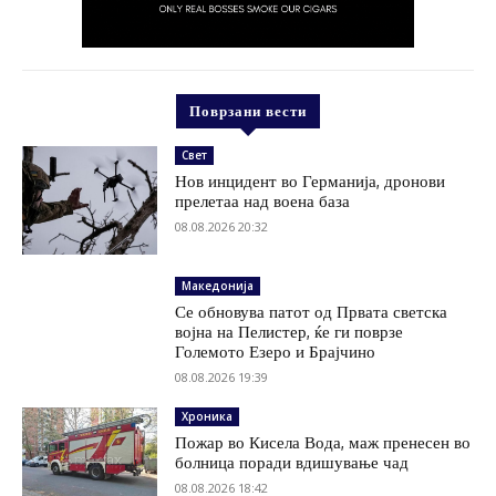
Поврзани вести
Свет
Нов инцидент во Германија, дронови
прелетаа над воена база
08.08.2026 20:32
Македонија
Се обновува патот од Првата светска
војна на Пелистер, ќе ги поврзе
Големото Езеро и Брајчино
08.08.2026 19:39
Хроника
Пожар во Кисела Вода, маж пренесен во
болница поради вдишување чад
08.08.2026 18:42