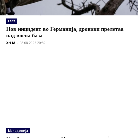
Свет
Нов инцидент во Германија, дронови прелетаа
над воена база
XH M
-
08.08.2026 20:32
Македонија