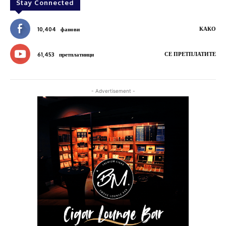
Stay Connected
КАКО
10,404
фанови
СЕ ПРЕТПЛАТИТЕ
61,453
претплатници
- Advertisement -