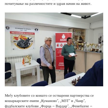
почитување на различностите и здрав начин на живот.
Меѓу клубовите со коишто се остварени партнерства се
кошаркарските екипи „Куманово“, „МЗТ“ и „Чаир“,
фудбалските клубови „Форца – Вардар“, „Фенебахче –