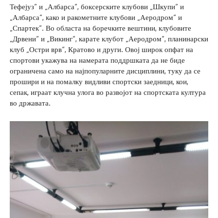
Тефејуз“ и „Албарса“, боксерските клубови „Шкупи“ и
„Албарса“, како и ракометните клубови „Аеродром“ и
„Спартек“. Во областа на боречките вештини, клубовите
„Дрвени“ и „Викинг“, карате клубот „Аеродром“, планинарски
клуб „Остри врв“, Кратово и други. Овој широк опфат на
спортови укажува на намерата поддршката да не биде
ограничена само на најпопуларните дисциплини, туку да се
прошири и на помалку видливи спортски заедници, кои,
сепак, играат клучна улога во развојот на спортската култура
во државата.