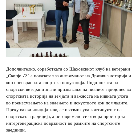
Дополнително, соработката со Шаховскиот клуб на ветерани
„Скопје 72“ е показател за ангажманот на Државна лотарија и
кон повозрасната спортска популација. Поддршката на
спортски ветерани значи признавање на нивниот придонес во
спортската историја на земјата и важноста на нивната улога
во пренесувањето на знаењето и искуството кон помладите.
Преку вакви иницијативи, се овозможува континуитет на
спортската традиција, а истовремено се отвора простор за
интергенерациска поврзаност во рамките на спортските
заедници.