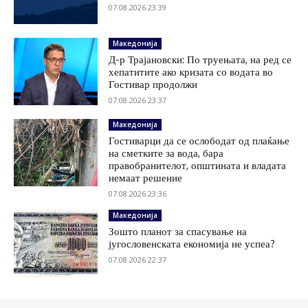
07.08.2026 23:39
Македонија
Д-р Трајановски: По труењата, на ред се
хепатитите ако кризата со водата во
Гостивар продолжи
07.08.2026 23:37
Македонија
Гостиварци да се ослободат од плаќање
на сметките за вода, бара
правобранителот, општината и владата
немаат решение
07.08.2026 23:36
Македонија
Зошто планот за спасување на
југословенската економија не успеа?
07.08.2026 22:37