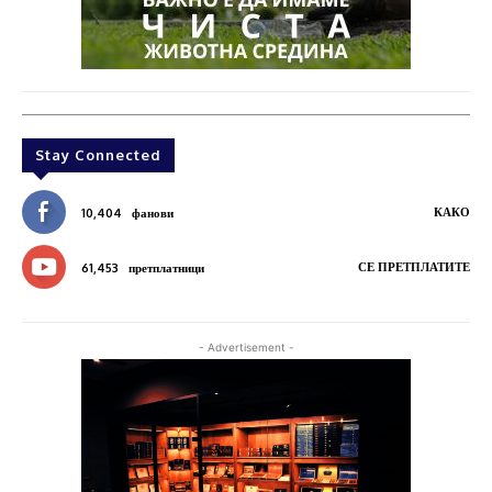
Stay Connected
КАКО
10,404
фанови
СЕ ПРЕТПЛАТИТЕ
61,453
претплатници
- Advertisement -