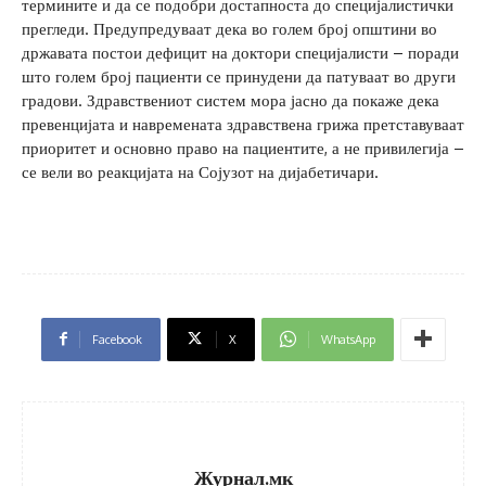
термините и да се подобри достапноста до специјалистички
прегледи. Предупредуваат дека во голем број општини во
државата постои дефицит на доктори специјалисти – поради
што голем број пациенти се принудени да патуваат во други
градови. Здравствениот систем мора јасно да покаже дека
превенцијата и навремената здравствена грижа претставуваат
приоритет и основно право на пациентите, а не привилегија –
се вели во реакцијата на Сојузот на дијабетичари.
Facebook
X
WhatsApp
Журнал.мк