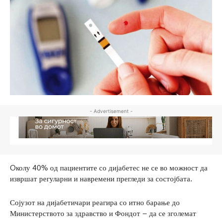
- Advertisement -
Oколу 40% од пациентите со дијабетес не се во можност да
извршат регуларни и навремени прегледи за состојбата.
Сојузот на дијабетичари реагира со итно барање до
Министерството за здравство и Фондот – да се зголемат