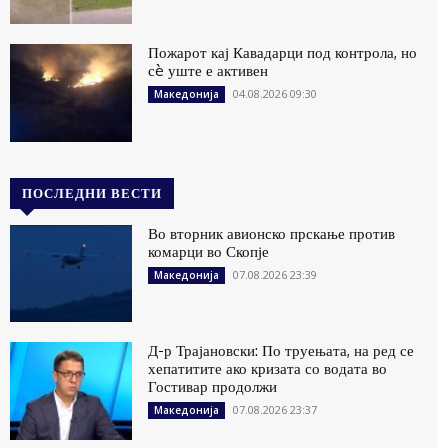
Пожарот кај Кавадарци под контрола, но
сè уште е активен
04.08.2026 09:30
Македонија
ПОСЛЕДНИ ВЕСТИ
Во вторник авионско прскање против
комарци во Скопје
07.08.2026 23:39
Македонија
Д-р Трајановски: По труењата, на ред се
хепатитите ако кризата со водата во
Гостивар продолжи
07.08.2026 23:37
Македонија