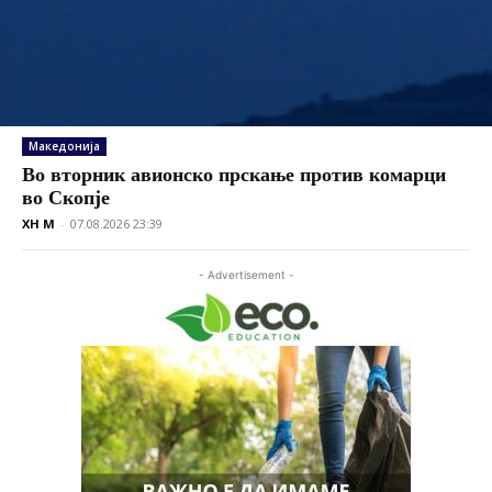
Македонија
Во вторник авионско прскање против комарци
во Скопје
XH M
-
07.08.2026 23:39
- Advertisement -