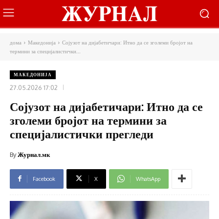
дома
Македонија
Сојузот на дијабетичари: Итно да се зголеми бројот на
термини за специјалистички...
МАКЕДОНИЈА
27.05.2026 17:02
Сојузот на дијабетичари: Итно да се
зголеми бројот на термини за
специјалистички прегледи
By
Журнал.мк
Facebook
X
WhatsApp