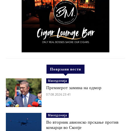
Поврзани вести
Македонија
Премиерот замина на одмор
07.08.2026 23:41
Македонија
Во вторник авионско прскање против
комарци во Скопје