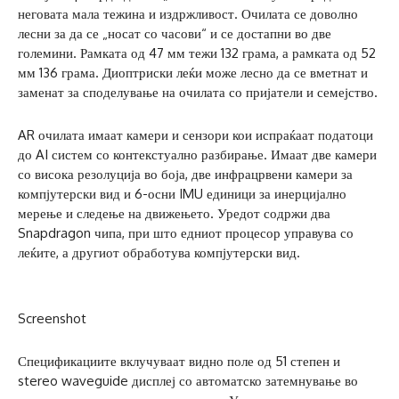
неговата мала тежина и издржливост. Очилата се доволно
лесни за да се „носат со часови“ и се достапни во две
големини. Рамката од 47 мм тежи 132 грама, а рамката од 52
мм 136 грама. Диоптриски леќи може лесно да се вметнат и
заменат за споделување на очилата со пријатели и семејство.
AR очилата имаат камери и сензори кои испраќаат податоци
до AI систем со контекстуално разбирање. Имаат две камери
со висока резолуција во боја, две инфрацрвени камери за
компјутерски вид и 6-осни IMU единици за инерцијално
мерење и следење на движењето. Уредот содржи два
Snapdragon чипа, при што едниот процесор управува со
леќите, а другиот обработува компјутерски вид.
Screenshot
Спецификациите вклучуваат видно поле од 51 степен и
stereo waveguide дисплеј со автоматско затемнување во