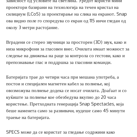
зависност од условите на светлина. Уредот користи мини
проектори базирани на технологија на течен кристал на
силициум (LCoS) за проектирање на слика на екранот. Snap
ова видно поле го споредува со екран од 115 инчи гледан од
околу 3 метри растојание.
Вградени се стерео звучници за просторен (3D) звук, како и
низа микрофони за гласовен внес. Очилата имаат можност за
следење на движења на раце за контрола со гестови, како и
препознавање глас и поддршка за гласовни команди.
Батеријата трае до четири часа при мешана употреба, а
постои и специјален магнетен кабел за полнење, кој
овозможува полнење додека се носат очилата. Доаѓаат и со
куќиште за полнење кое обезбедува вкупно до 20 часа
користење. Претходната генерација Snap Spectacles, која
беше наменета само за развивачи, нудеше само 45 минути
траење на батеријата.
SPECS може да се користат за гледање содржини како