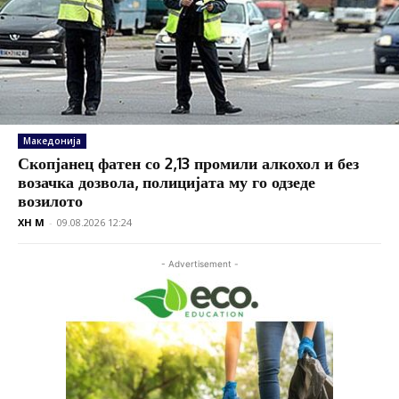
Македонија
Скопјанец фатен со 2,13 промили алкохол и без
возачка дозвола, полицијата му го одзеде
возилото
XH M
-
09.08.2026 12:24
- Advertisement -