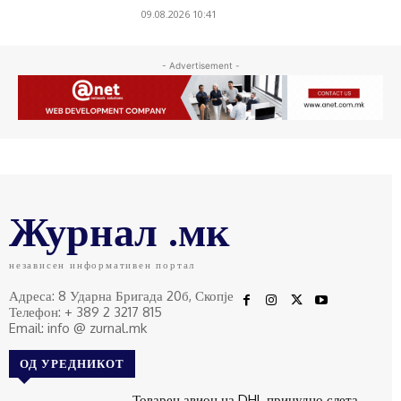
09.08.2026 10:41
- Advertisement -
Журнал .мк
независен информативен портал
Адреса: 8 Ударна Бригада 20б, Скопје
Телефон: + 389 2 3217 815
Email: info @ zurnal.mk
ОД УРЕДНИКОТ
Товарен авион на DHL принудно слета