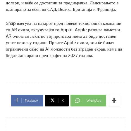
долари, и веќе се достапни за преднарачка. Лансирањето е
планирано за есен во САД, Велика Британија и Франција.
Snap влегува на пазарот пред повеќе технолошки компании
со AR очила, вклучувајќи го Apple. Apple развива паметни
AR очила со леќи, но тој производ нема да биде достапен
уште неколку години. Првите Apple очила, кои ќе бидат
ограничени само на AI можности без вграден екран, нема да
бидат лансирани пред крајот на 2027 година.
Facebook
X
WhatsApp