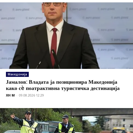
Македонија
Јамалов: Владата ја позиционира Македонија
како сè поатрактивна туристичка дестинација
XH M
-
09.08.2026 12:29