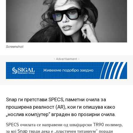
Screenshot
- Advertisement -
Snap ги претстави SPECS, паметни очила за
проширена реалност (AR), кои ги опишува како
„нослив компјутер“ вграден во проѕирни очила.
SPECS очилата се направени од швајцарски TR90 полимер,
за кој Snap тврди дека е „пластичен титаниум“ поради