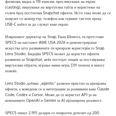
филмови, видеа и ТВ емисии, пресликување на екран
(casting), пишување на виртуелна табла и користење на
голем број постоечки Snapchat ефекти. Исто така може да се
поврзат со компјутер, телефон или гејминг систем преку
USB-C кабел за да служат како екран.
Извршниот директор на Snap, Еван Шпигел, ги претстави
SPECS на настанот AWE USA 2026 и демонстрираше
искуства што развивачите ги креирале користејќи го Snap
Lens Studio. Бидејќи SPECS можат да користат ефекти
развиени за Snapchat, веќе постојат опции за поставување
виртуелни објекти, играње мини игри, DIY помош и многу
повеќе.
Lens Studio добива „agentic“ развоен пристап за креирање
ефекти, а воведени се и интеграции за развивачи како Claude
Code, Codex и Cursor. Може да се користат API-ја на
компаниите OpenAI и Gemini за AI проширена реалност.
SPECS чинат 2.195 долари со повратен депозит од 200