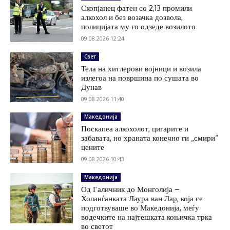
Скопјанец фатен со 2,13 промили
алкохол и без возачка дозвола,
полицијата му го одзеде возилото
09.08.2026 12:24
Свет
Тела на хитлерови војници и возила
излегоа на површина по сушата во
Дунав
09.08.2026 11:40
Македонија
Поскапеа алкохолот, цигарите и
забавата, но храната конечно ги „смири“
цените
09.08.2026 10:43
Македонија
Од Галичник до Монголија –
Холанѓанката Лаура ван Лар, која се
подготвуваше во Македонија, меѓу
водечките на најтешката коњичка трка
во светот