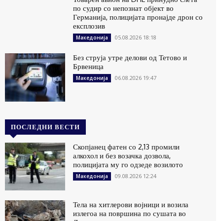
по судир со непознат објект во
Германија, полицијата пронајде дрон со
експлозив
05.08.2026 18:18
Македонија
Без струја утре делови од Тетово и
Брвеница
06.08.2026 19:47
Македонија
ПОСЛЕДНИ ВЕСТИ
Скопјанец фатен со 2,13 промили
алкохол и без возачка дозвола,
полицијата му го одзеде возилото
09.08.2026 12:24
Македонија
Тела на хитлерови војници и возила
излегоа на површина по сушата во