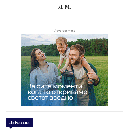
Л. М.
- Advertisement -
Најчитани