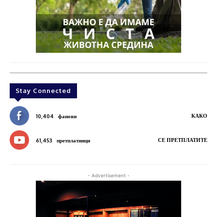
Stay Connected
КАКО
10,404
фанови
СЕ ПРЕТПЛАТИТЕ
61,453
претплатници
- Advertisement -