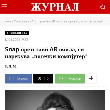
дома
Технологија
Snap претстави AR очила, ги нарекува „носечки компјутер“
ТЕХНОЛОГИЈА
17.06.2026 19:23
Snap претстави AR очила, ги
нарекува „носечки компјутер“
By
Л. М.
Facebook
X
WhatsApp