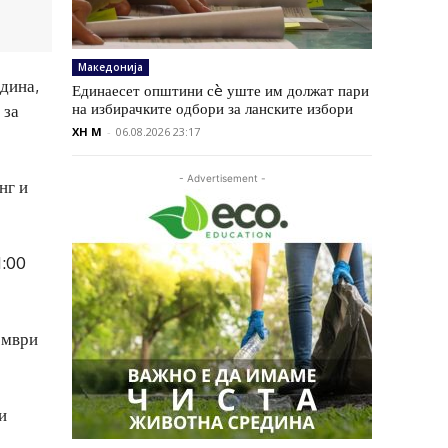
Македонија
одина,
Единаесет општини сè уште им должат пари
на избирачките одбори за ланските избори
 за
XH M
-
06.08.2026 23:17
- Advertisement -
нг и
1:00
ември
и