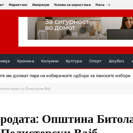
кт
Маркетинг
Импресум
Услови за користење
Мапа
омија
Хроника
Колумни
Култура
Спорт
Шоубиз
 на златото
платен превоз до Пелистерски Вајб
иродата: Општина Битол
 Пелистерски Вајб