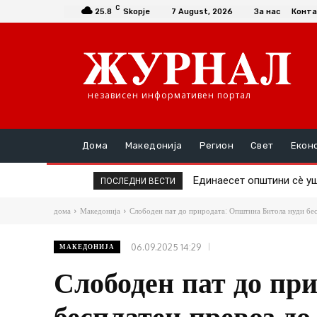
C
25.8
Skopje
7 August, 2026
За нас
Конта
независен информативен портал
Дома
Македонија
Регион
Свет
Екон
Повторно скок на цената
ПОСЛЕДНИ ВЕСТИ
дома
Македонија
Слободен пат до природата: Општина Битола нуди бес
06.09.2025 14:29
МАКЕДОНИЈА
Слободен пат до пр
бесплатен превоз до