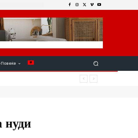
+Повеќе
а нуди