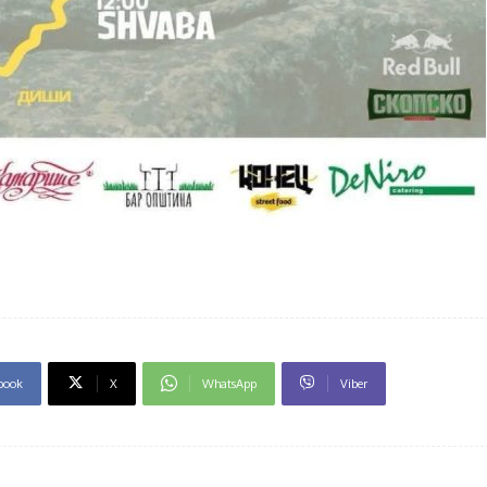
book
X
WhatsApp
Viber