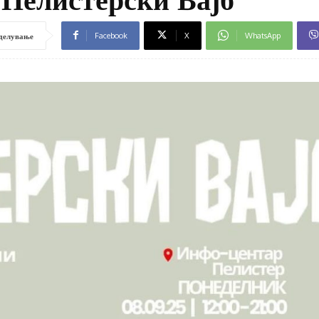
Facebook
X
WhatsApp
делување