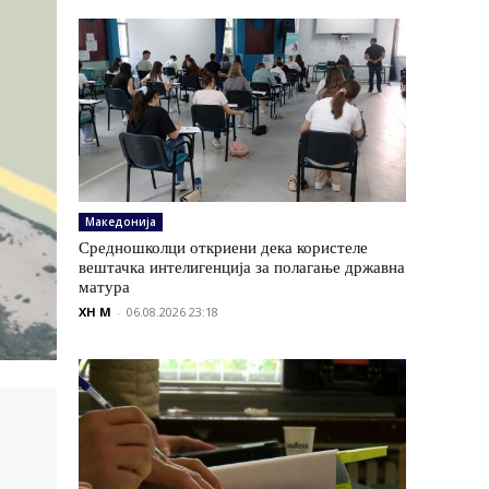
Македонија
Средношколци откриени дека користеле
вештачка интелигенција за полагање државна
матура
XH M
-
06.08.2026 23:18