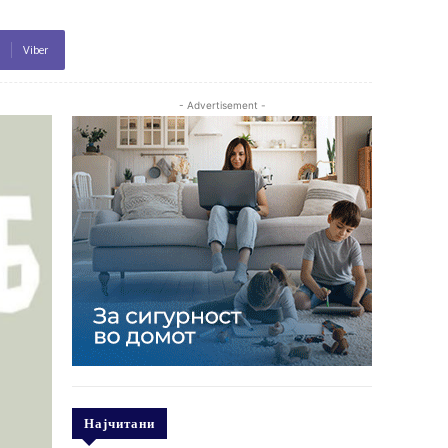
Viber
- Advertisement -
Најчитани