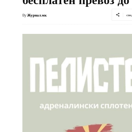
By
Журнал.мк
спо