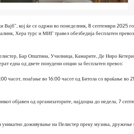
 Вајб“, кој ќе се одржи во понеделник, 8 септември 2025 г
алинк, Хера турс и МИГ травел обезбедија бесплатен превоз
Пелистер, Бар Општина, Училница, Камарите, Де Ниро Кетери
ерат една од двете понудени опции за бесплатен превоз:
:00 часот, поаѓање во 16:00 часот од Битола со враќање во 2
инкот објавен од организаторите, најдоцна до недела, 7 септ
ди уникатно доживување на Пелистер преку музика, дружење 