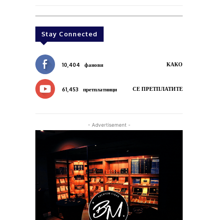
Stay Connected
КАКО
10,404
фанови
СЕ ПРЕТПЛАТИТЕ
61,453
претплатници
- Advertisement -