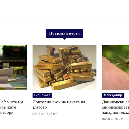
Поврзани вести
Економија
Македонија
 сè уште им
Повторно скок на цената на
Даниловски со
ирачките
златото
минимизираат
 избори
западнонилск
06.08.2026 23:07
06.08.2026 23:03