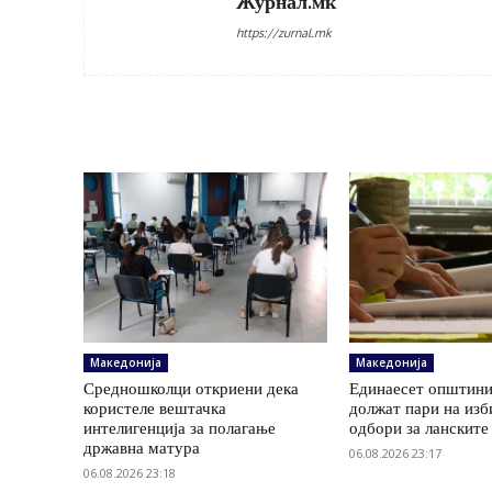
Журнал.мк
https://zurnal.mk
Македонија
Македонија
Средношколци откриени дека
Единаесет општини
користеле вештачка
должат пари на изб
интелигенција за полагање
одбори за ланските
државна матура
06.08.2026 23:17
06.08.2026 23:18