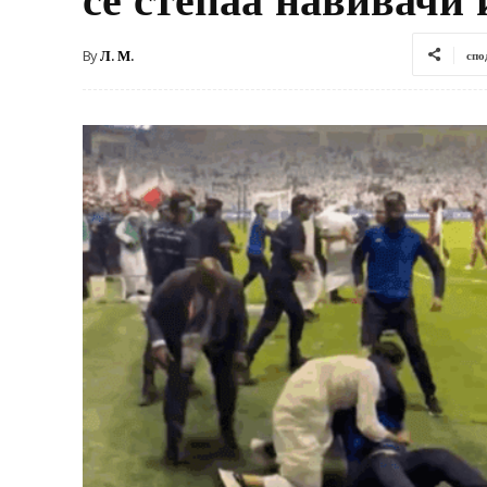
By
Л. М.
спо