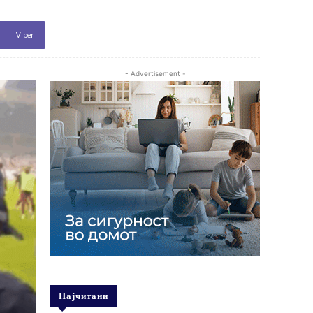
Viber
- Advertisement -
Најчитани