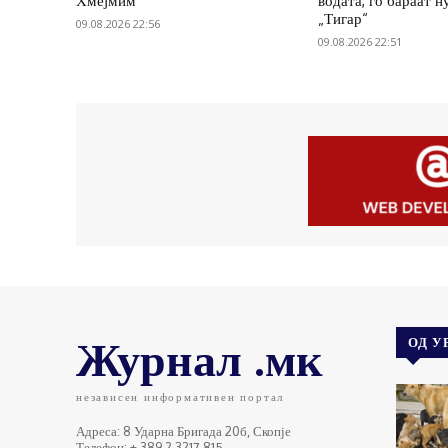
Хмејмим
водата, го бараат н
„Тигар“
09.08.2026 22:56
09.08.2026 22:51
Журнал .мк
ОД У
независен информативен портал
Адреса: 8 Ударна Бригада 20б, Скопје
Телефон: + 389 2 3217 815