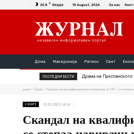
C
20.8
Skopje
10 August, 2026
За нас
Конт
независен информативен портал
Дома
Македонија
Регион
Свет
Екон
Драма на Преспанското Ез
Москва го пофали Рад
ПОСЛЕДНИ ВЕСТИ
дома
Спорт
Скандал на квалификацискиот натпревар за СП – се степаа н
15.10.2025 14:14
СПОРТ
Скандал на квалифи
се степаа навивачи