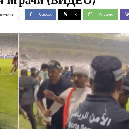
Facebook
X
WhatsApp
делување