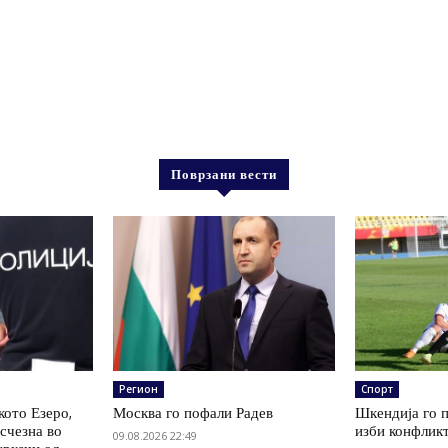
Поврзани вести
Регион
Спорт
кото Езеро,
Москва го пофали Радев
Шкендија го п
счезна во
изби конфлик
09.08.2026 22:49