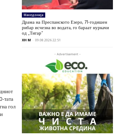
Македонија
Драма на Преспанското Езеро, 71-годишен
рибар исчезна во водата, го бараат нуркачи
од „Тигар“
XH M
-
09.08.2026 22:51
- Advertisement -
едниот
0-тата
гна гол
ди