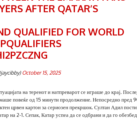
YERS AFTER QATAR’S
AND QUALIFIED FOR WORLD
PQUALIFIERS
HI2PZCZNG
jaycibby)
October 15, 2025
туацијата на теренот и натпреварот се играше до крај. Посл
 Имаше повеќе од 15 минути продолжение. Непосредно пред 9
ктен црвен картон за сериозен прекршок. Султан Адил пости
тар на 2-1. Сепак, Катар успеа да се одбрани и да го обезбе