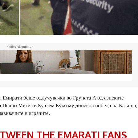
- Advertisement -
 Емирати беше одлучувачки во Групата А од азиските
а Педро Мигел и Буалем Куки му донесоа победа на Катар од
навивачите и играчите.
ETWEEN THE EMARATI FANS