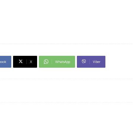
book
X
WhatsApp
Viber