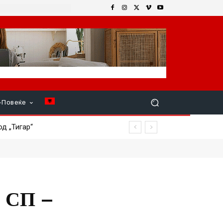
+Повеќе
 „Тигар“
а СП –