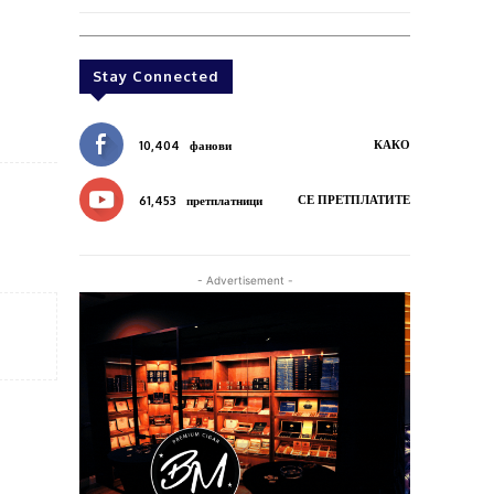
Stay Connected
КАКО
10,404
фанови
СЕ ПРЕТПЛАТИТЕ
61,453
претплатници
- Advertisement -