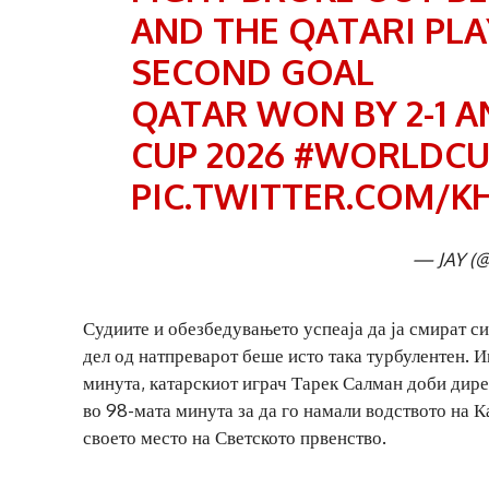
AND THE QATARI PLA
SECOND GOAL
QATAR WON BY 2-1 
CUP 2026
#WORLDCU
PIC.TWITTER.COM/K
— JAY (@
Судиите и обезбедувањето успеаја да ја смират си
дел од натпреварот беше исто така турбулентен.
минута, катарскиот играч Тарек Салман доби дире
во 98-мата минута за да го намали водството на Ка
своето место на Светското првенство.