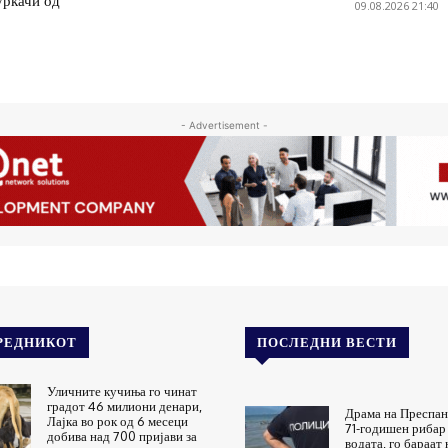
уркачи од
09.08.2026 21:40
- Advertisement -
РЕДНИКОТ
ПОСЛЕДНИ ВЕСТИ
Уличните кучиња го чинат
градот 46 милиони денари,
Драма на Преспан
Лајка во рок од 6 месеци
71-годишен рибар 
добива над 700 пријави за
водата, го бараат