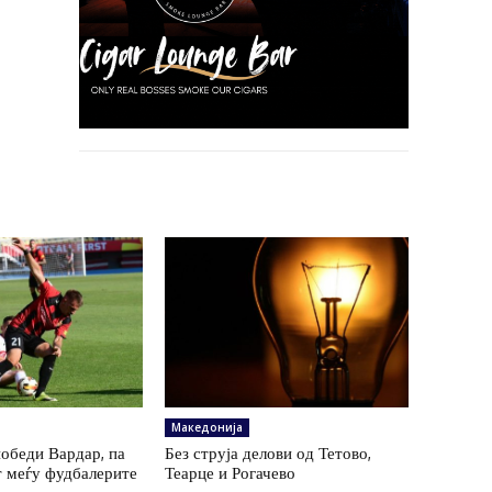
Македонија
обеди Вардар, па
Без струја делови од Тетово,
т меѓу фудбалерите
Теарце и Рогачево