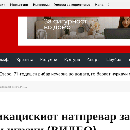
акт
Маркетинг
Импресум
Услови за користење
Мапа
омија
Хроника
Колумни
Култура
Спорт
Шоубиз
еро, 71-годишен рибар исчезна во водата, го бараат нуркачи од
ев
авивачи и играчи...
кацискиот натпревар з
 и играчи (ВИДЕО)