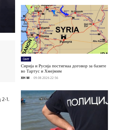
Свет
Сирија и Русија постигнаа договор за базите
во Тартус и Хмејмим
XH M
-
09.08.2026 22:56
 2-1.