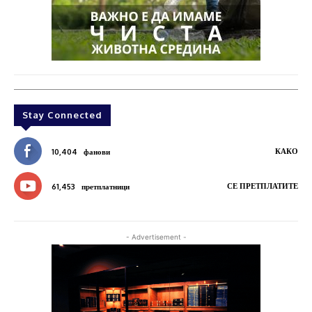
Stay Connected
КАКО
10,404
фанови
СЕ ПРЕТПЛАТИТЕ
61,453
претплатници
- Advertisement -