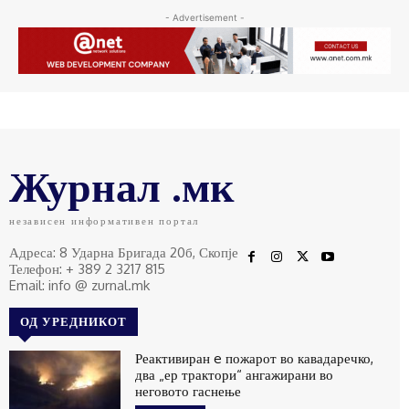
- Advertisement -
Журнал .мк
независен информативен портал
Адреса: 8 Ударна Бригада 20б, Скопје
Телефон: + 389 2 3217 815
Email: info @ zurnal.mk
ОД УРЕДНИКОТ
Реактивиран e пожарот во кавадаречко,
два „ер трактори“ ангажирани во
неговото гаснење