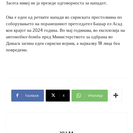
Засега никој не ја презеде одговорноста за нападот.
Ова е еден од ретките напади во сириската престолнина по
соборувањето на поранешниот претседател Башар ел Асад
кон крајот на 2024 година. Во мај годинава, во експлозија на
автомобил-бомба пред Министерството за одбрана во
Дамаск загина еден сириски војник, а најмалку 18 лица беа
повредени.
Facebook
X
WhatsApp