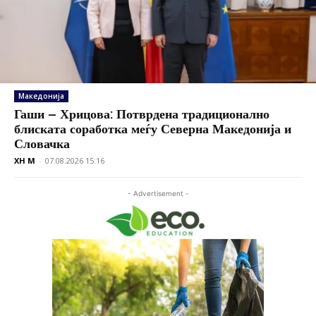
Македонија
Гаши – Хрицова: Потврдена традиционално
блиската соработка меѓу Северна Македонија и
Словачка
XH M
-
07.08.2026 15:16
- Advertisement -