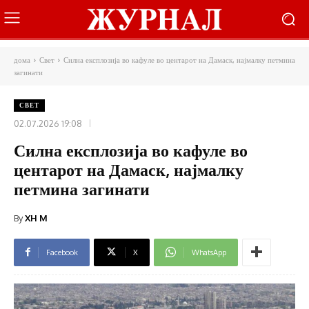
дома
Свет
Силна експлозија во кафуле во центарот на Дамаск, најмалку петмина
загинати
СВЕТ
02.07.2026 19:08
Силна експлозија во кафуле во
центарот на Дамаск, најмалку
петмина загинати
By
XH M
Facebook
X
WhatsApp