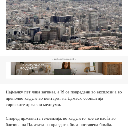
- Advertisement -
Најмалку пет лица загинаа, а 16 се повредени во експлозија во
преполно кафуле во центарот на Дамаск, соопштија
сириските државни медиуми.
Според државната телевизија, во кафулето, кое се наоѓа во
близина на Палатата на правдата, била поставена бомба.