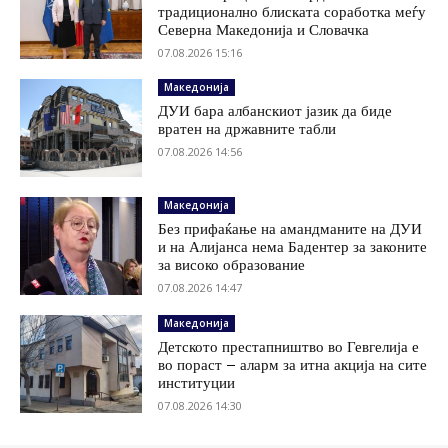
традиционално блиската соработка меѓу
Северна Македонија и Словачка
07.08.2026 15:16
Македонија
ДУИ бара албанскиот јазик да биде
вратен на државните табли
07.08.2026 14:56
Македонија
Без прифаќање на амандманите на ДУИ
и на Алијанса нема Бадентер за законите
за високо образование
07.08.2026 14:47
Македонија
Детското престапништво во Гевгелија е
во пораст – аларм за итна акција на сите
институции
07.08.2026 14:30