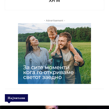
XH M
- Advertisement -
Најчитани