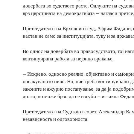
довербата во судството расте. Одлуките на судови
врз цврстината на демократијата – нагласи претсе
Претседателот на Врховниот суд, Африм Фидани, 
настан не само за институцијата, туку и за држава
Во однос на довербата во правосудството, тој нагл
континуирана работа за нејзино враќање.
– Искрено, односно реално, објективно и самокрит
посакуваното ниво. Но, ние треба континуирано д
законите и ажурно постапување, за да ја подобрим
долго, но може брзо да се изгуби – истакна Фидан
Претседателот на Судскиот совет, Александар Кам
независноста и одговорноста.