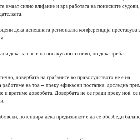
те имаат силно влијание и врз работата на пониските судови,
дателката.
оцени дека денешната регионална конференција преставува 
та.
аси дека таа не е на посакуваното ниво, но дека треба
ично, довербата на граѓаните во правосудството не е на
а работиме на тоа – преку ефикасни постапки, доследна при
е и вратиме довербата. Довербата не се гради преку ноќ, се
и.
бовски, потенцира дека предизвикот е да се обезбеди балан