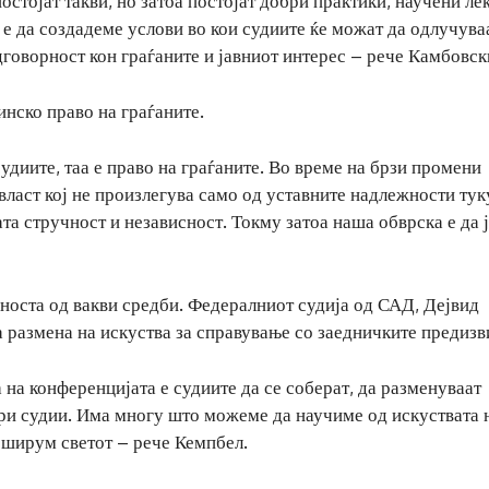
стојат такви, но затоа постојат добри практики, научени ле
 е да создадеме услови во кои судиите ќе можат да одлучува
дговорност кон граѓаните и јавниот интерес – рече Камбовск
инско право на граѓаните.
судиите, таа е право на граѓаните. Во време на брзи промени
власт кој не произлегува само од уставните надлежности тук
ата стручност и независност. Токму затоа наша обврска е да 
носта од вакви средби. Федералниот судија од САД, Дејвид
 размена на искуства за справување со заедничките предизв
 на конференцијата е судиите да се соберат, да разменуваат
обри судии. Има многу што можеме да научиме од искуствата 
 ширум светот – рече Кемпбел.