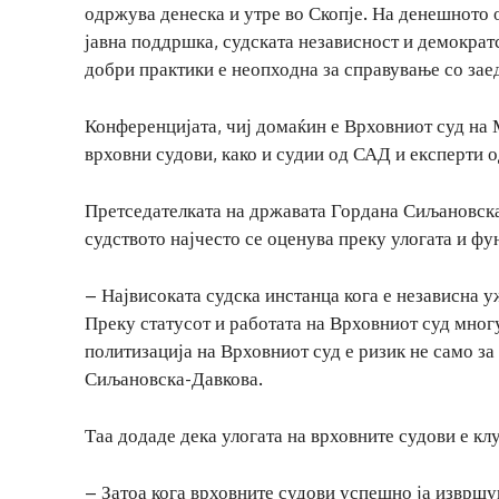
одржува денеска и утре во Скопје. На денешното 
јавна поддршка, судската независност и демократс
добри практики е неопходна за справување со зае
Конференцијата, чиј домаќин е Врховниот суд на 
врховни судови, како и судии од САД и експерти 
Претседателката на државата Гордана Сиљановска
судството најчесто се оценува преку улогата и ф
– Највисоката судска инстанца кога е независна уж
Преку статусот и работата на Врховниот суд многу
политизација на Врховниот суд е ризик не само за
Сиљановска-Давкова.
Таа додаде дека улогата на врховните судови е кл
– Затоа кога врховните судови успешно ја извршув