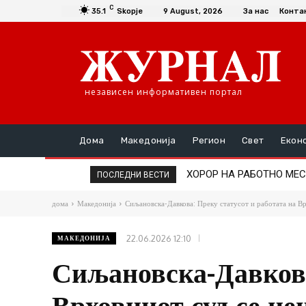
C
35.1
Skopje
9 August, 2026
За нас
Конта
независен информативен портал
Дома
Македонија
Регион
Свет
Екон
ИЗБЕГНАТА ТРАГЕДИЈА Н
ПОСЛЕДНИ ВЕСТИ
дома
Македонија
Сиљановска-Давкова: Преку статусот и работата на Врх
22.06.2026 12:10
МАКЕДОНИЈА
Сиљановска-Давкова
Врховниот суд се це