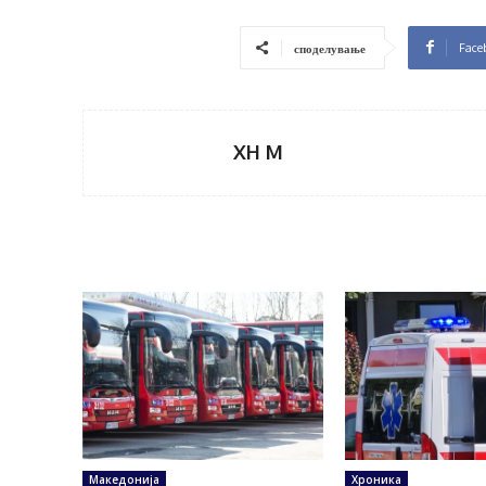
Face
споделување
XH M
Македонија
Хроника