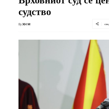
судство
By
XH M
спо