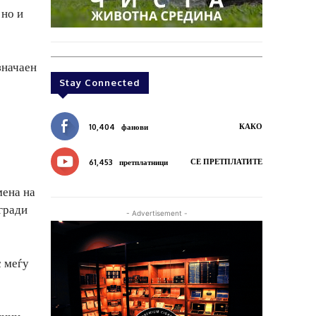
 но и
значаен
Stay Connected
КАКО
10,404
фанови
СЕ ПРЕТПЛАТИТЕ
61,453
претплатници
мена на
 гради
- Advertisement -
с меѓу