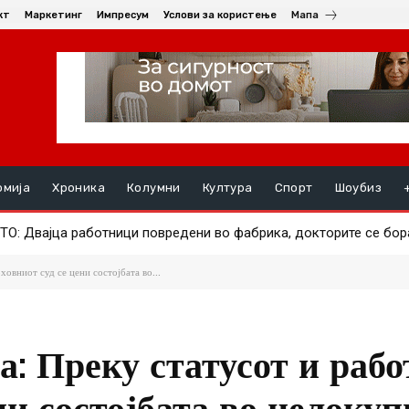
кт
Маркетинг
Импресум
Услови за користење
Мапа
омија
Хроника
Колумни
Култура
Спорт
Шоубиз
А ПОЗНАТИОТ АЕРОДРОМ – Авион за малку ќе удрел во друг, 
овниот суд се цени состојбата во...
: Преку статусот и рабо
ни состојбата во целокуп