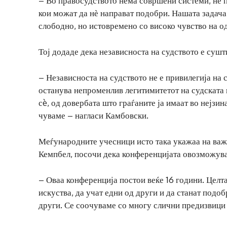
– Во правосудството нема совршени системи, не по
кои можат да нѐ направат подобри. Нашата задача
слободно, но истовремено со високо чувство на о
Тој додаде дека независноста на судството е сушт
– Независноста на судството не е привилегија на 
останува непроменлив легитимитетот на судската 
сè, од довербата што граѓаните ја имаат во нејзин
чуваме – нагласи Камбовски.
Меѓународните учесници исто така укажаа на важ
Кемпбел, посочи дека конференцијата овозможува
– Оваа конференција постои веќе 16 години. Целта
искуства, да учат едни од други и да станат под
други. Се соочуваме со многу слични предизвици