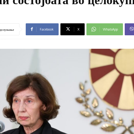
Facebook
X
WhatsApp
делување