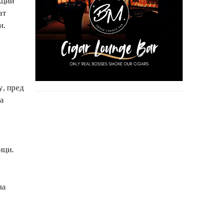
кции
ат
и.
у, пред
ја
ици.
на