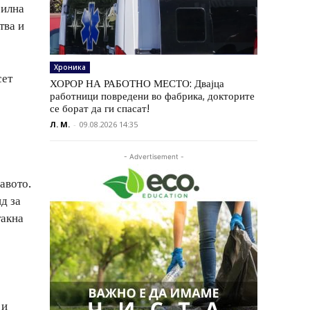
силна
тва и
Хроника
сет
ХОРОР НА РАБОТНО МЕСТО: Двајца
работници повредени во фабрика, докторите
се борат да ги спасат!
Л. М.
-
09.08.2026 14:35
- Advertisement -
авото.
д за
такна
 и