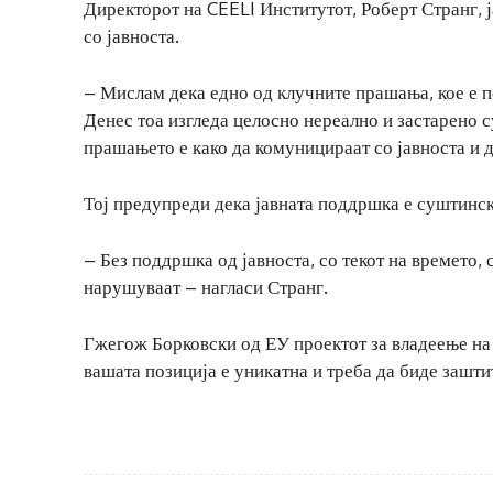
Директорот на CEELI Институтот, Роберт Странг, ј
со јавноста.
– Мислам дека едно од клучните прашања, кое е по
Денес тоа изгледа целосно нереално и застарено 
прашањето е како да комуницираат со јавноста и д
Тој предупреди дека јавната поддршка е суштинск
– Без поддршка од јавноста, со текот на времето,
нарушуваат – нагласи Странг.
Гжегож Борковски од ЕУ проектот за владеење на п
вашата позиција е уникатна и треба да биде зашти