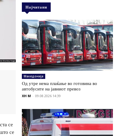
Најчитани
Македонија
Од утре нема плаќање во готовина во
автобусите на јавниот превоз
XH M
-
09.08.2026 14:39
ста се
што се