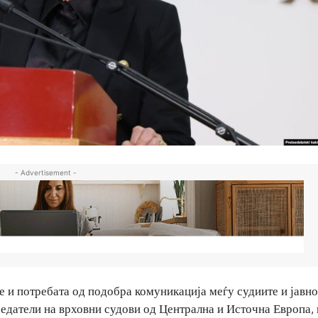
- Advertisement -
е и потребата од подобра комуникација меѓу судиите и јавно
едатели на врховни судови од Централна и Источна Европа, 