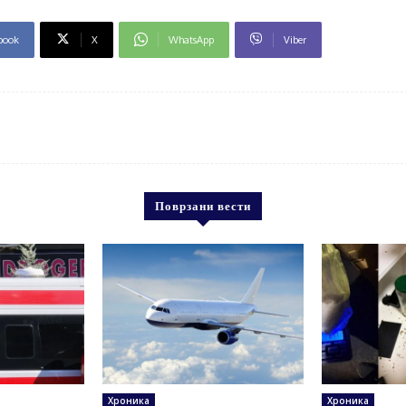
book
X
WhatsApp
Viber
Поврзани вести
Хроника
Хроника