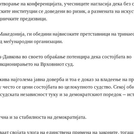
отворање на конференцијата, учесниците нагласија дека без 
ките институции се доведени во ризик, а размената на искус
дничките предизвици.
Македонија, ги обедини највисоките претставници на тринае
од меѓународни организации.
-Давкова во своето обраќање потенцира дека состојбата во
ункционирањето на Врховниот суд.
ива најголема јавна доверба и тоа е доказ за владеење на пр
 често се цени состојбата во целокупното судство. Секој оби
 судската независност туку и за демократскиот поредок – ис
учна и за стабилноста на демократијата.
аат својата улога на единствена примена на законите, тогаш