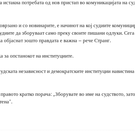
а истакна потребата од нов пристап во комуникацијата на су
врзано и со новинарите, е начинот на кој судиите комуници
судиите да зборуваат само преку своите пишани одлуки. Сега
а објаснат зошто правдата е важна – рече Странг.
а за опстанокот на институциите.
 судската независност и демократските институции навистина
равото кратко порача: „Зборувате во име на судството, зат
тена“.