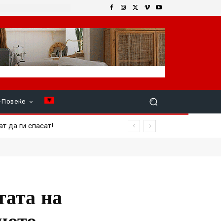
+Повеќе
повреден член на екипажот
тата на
ното