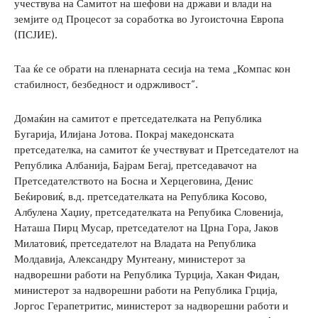
учествува на Самитот на шефови на држави и влади на
земјите од Процесот за соработка во Југоисточна Европа
(ПСЈИЕ).
Таа ќе се обрати на пленарната сесија на тема „Компас кон
стабилност, безбедност и одржливост“.
Домаќин на самитот е претседателката на Република
Бугарија, Илијана Јотова. Покрај македонската
претседателка, на самитот ќе учествуват и Претседателот на
Република Албанија, Бајрам Бегај, претседавачот на
Претседателството на Босна и Херцеговина, Денис
Беќировиќ, в.д. претседателката на Република Косово,
Албулена Хаџиу, претседателката на Репубика Словенија,
Наташа Пирц Мусар, претседателот на Црна Гора, Јаков
Милатовиќ, претседателот на Владата на Република
Молдавија, Александру Мунтеану, министерот за
надворешни работи на Република Турција, Хакан Фидан,
министерот за надворешни работи на Република Грција,
Јоргос Герапетритис, министерот за надворешни работи и