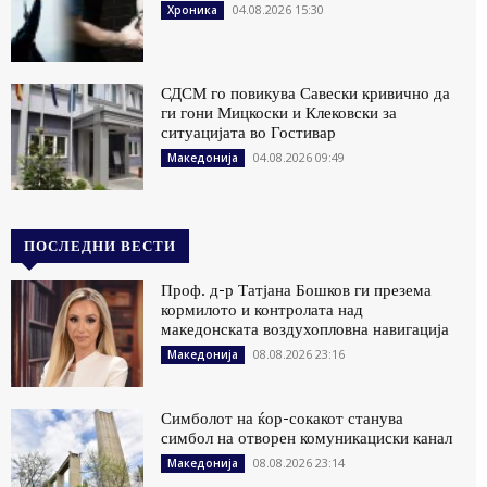
04.08.2026 15:30
Хроника
СДСМ го повикува Савески кривично да
ги гони Мицкоски и Клековски за
ситуацијата во Гостивар
04.08.2026 09:49
Македонија
ПОСЛЕДНИ ВЕСТИ
Проф. д-р Татјана Бошков ги презема
кормилото и контролата над
македонската воздухопловна навигација
08.08.2026 23:16
Македонија
Симболот на ќор-сокакот станува
симбол на отворен комуникациски канал
08.08.2026 23:14
Македонија