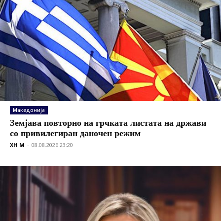
Македонија
Земјава повторно на грчката листата на држави
со привилегиран даночен режим
XH M
-
08.08.2026 23:20