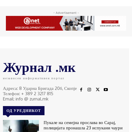
- Advertisement -
Журнал .мк
независен информативен портал
Адреса: 8 Ударна Бригада 20б, Скопје
Телефон: + 389 2 3217 815
Email: info @ zurnal.mk
ОД УРЕДНИКОТ
Пукале на семејна прослава во Сарај,
полицијата пронашла 23 испукани чаури