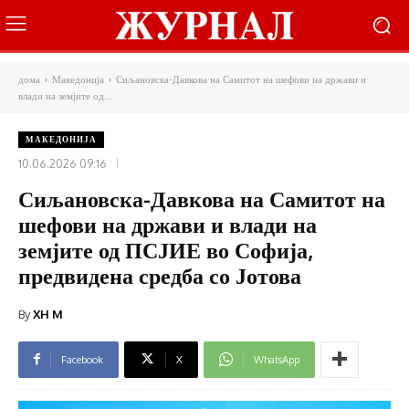
дома
Македонија
Сиљановска-Давкова на Самитот на шефови на држави и
влади на земјите од...
МАКЕДОНИЈА
10.06.2026 09:16
Сиљановска-Давкова на Самитот на
шефови на држави и влади на
земјите од ПСЈИЕ во Софија,
предвидена средба со Јотова
By
XH M
Facebook
X
WhatsApp