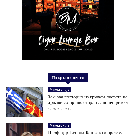
Поврзани вести
Македонија
Земјава повторно на грчката листата на
држави со привилегиран даночен режим
08.08.2026 23:20
Македонија
Проф. д-р Татјана Бошков ги презема