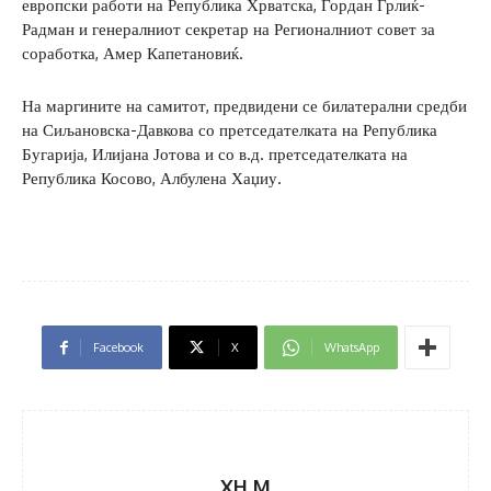
европски работи на Република Хрватска, Гордан Грлиќ-
Радман и генералниот секретар на Регионалниот совет за
соработка, Амер Капетановиќ.
На маргините на самитот, предвидени се билатерални средби
на Сиљановска-Давкова со претседателката на Република
Бугарија, Илијана Јотова и со в.д. претседателката на
Република Косово, Албулена Хаџиу.
Facebook
X
WhatsApp
XH M