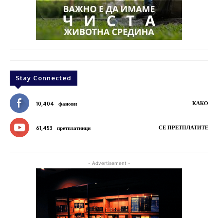
Stay Connected
КАКО
10,404
фанови
СЕ ПРЕТПЛАТИТЕ
61,453
претплатници
- Advertisement -