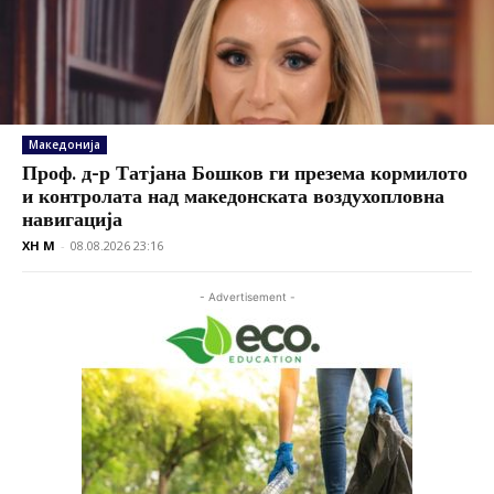
Македонија
Проф. д-р Татјана Бошков ги презема кормилото
и контролата над македонската воздухопловна
навигација
XH M
-
08.08.2026 23:16
- Advertisement -