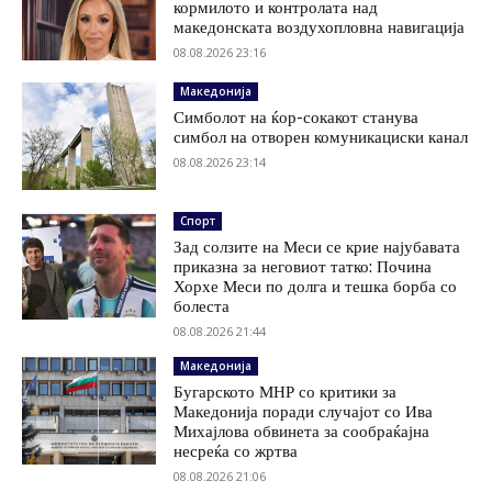
кормилото и контролата над
македонската воздухопловна навигација
08.08.2026 23:16
Македонија
Симболот на ќор-сокакот станува
симбол на отворен комуникациски канал
08.08.2026 23:14
Спорт
Зад солзите на Меси се крие најубавата
приказна за неговиот татко: Почина
Хорхе Меси по долга и тешка борба со
болеста
08.08.2026 21:44
Македонија
Бугарското МНР со критики за
Македонија поради случајот со Ива
Михајлова обвинета за сообраќајна
несреќа со жртва
08.08.2026 21:06