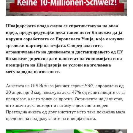
Швајцарската влада силно се спротивставува на оваа
идеја, предупредувајќи дека таков потег би можел да ја
наруши соработката со Европската Унија, која е клучен
трговски партнер на земјата. Според властите,
ограничувањето на движењето и дистанцирањето од ЕУ
би можеле директно да ѝ наштетат на економијата и на
позицијата на Швајцарија во услови на зголемена
меѓународна неизвесност.
Анкетата на GfS Bern за јавниот сервис SRG, спроведена од
20 април до 3 мај, покажува дека 47% од испитаниците се за
предлогот, а исто толку се против. Останатите не дале став,
што значи дека исходот и натаму е целосно отворен.
Претходна анкета од друг институт исто така покажала мала
предност за поддржувачите на иницијативата.