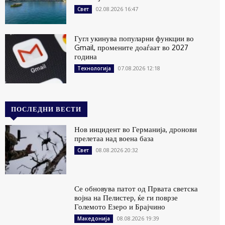
02.08.2026 16:47
Свет
Гугл укинува популарни функции во
Gmail, промените доаѓаат во 2027
година
07.08.2026 12:18
Технологија
ПОСЛЕДНИ ВЕСТИ
Нов инцидент во Германија, дронови
прелетаа над воена база
08.08.2026 20:32
Свет
Се обновува патот од Првата светска
војна на Пелистер, ќе ги поврзе
Големото Езеро и Брајчино
08.08.2026 19:39
Македонија