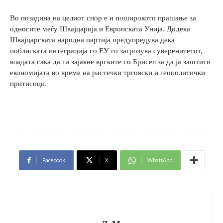
Во позадина на целиот спор е и поширокото прашање за
односите меѓу Швајцарија и Европската Унија. Додека
Швајцарската народна партија предупредува дека
поблиската интеграција со ЕУ го загрозува суверенитетот,
владата сака да ги зајакне врските со Брисел за да ја заштити
економијата во време на растечки трговски и геополитички
притисоци.
Facebook
X
WhatsApp