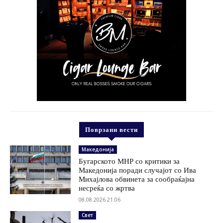
Поврзани вести
Македонија
Бугарското МНР со критики за
Македонија поради случајот со Ива
Михајлова обвинета за сообраќајна
несреќа со жртва
08.08.2026 21:06
Свет