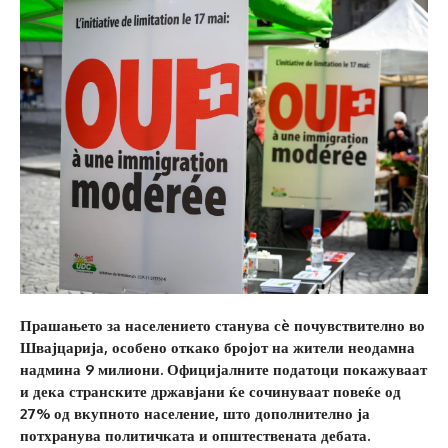
Прашањето за населението станува сè почувствително во
Швајцарија, особено откако бројот на жители неодамна
надмина 9 милиони. Официјалните податоци покажуваат
и дека странските државјани ќе сочинуваат повеќе од
27% од вкупното население, што дополнително ја
потхранува политичката и општествената дебата.