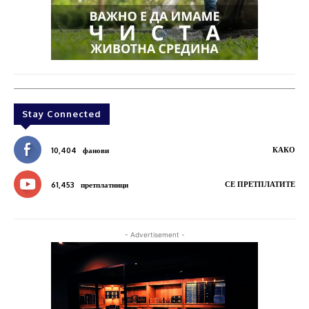
Stay Connected
КАКО
10,404
фанови
СЕ ПРЕТПЛАТИТЕ
61,453
претплатници
- Advertisement -