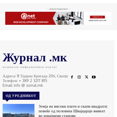
- Advertisement -
Журнал .мк
независен информативен портал
Адреса: 8 Ударна Бригада 20б, Скопје
Телефон: + 389 2 3217 815
Email: info @ zurnal.mk
ОД УРЕДНИКОТ
Земја на високи плати и скапи квадрати:
повеќе од половина Швајцарци живеат
во изнајмени станови