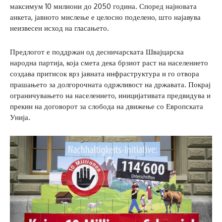
максимум 10 милиони до 2050 година. Според најновата
анкета, јавното мислење е целосно поделено, што најавува
неизвесен исход на гласањето.
Предлогот е поддржан од десничарската Швајцарска
народна партија, која смета дека брзиот раст на населението
создава притисок врз јавната инфраструктура и го отвора
прашањето за долгорочната одржливост на државата. Покрај
ограничувањето на населението, иницијативата предвидува и
прекин на договорот за слобода на движење со Европската
Унија.