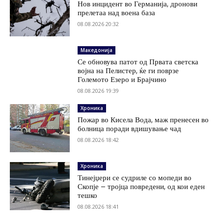
Нов инцидент во Германија, дронови
прелетаа над воена база
08.08.2026 20:32
Македонија
Се обновува патот од Првата светска
војна на Пелистер, ќе ги поврзе
Големото Езеро и Брајчино
08.08.2026 19:39
Хроника
Пожар во Кисела Вода, маж пренесен во
болница поради вдишување чад
08.08.2026 18:42
Хроника
Тинејџери се судриле со мопеди во
Скопје – тројца повредени, од кои еден
тешко
08.08.2026 18:41