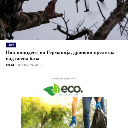
Свет
Нов инцидент во Германија, дронови прелетаа
над воена база
XH M
-
08.08.2026 20:32
- Advertisement -