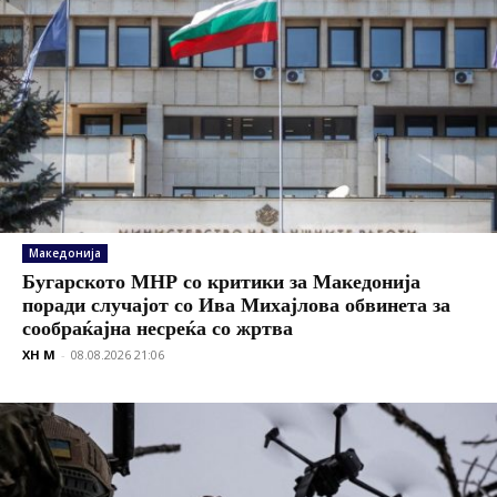
Македонија
Бугарското МНР со критики за Македонија
поради случајот со Ива Михајлова обвинета за
сообраќајна несреќа со жртва
XH M
-
08.08.2026 21:06