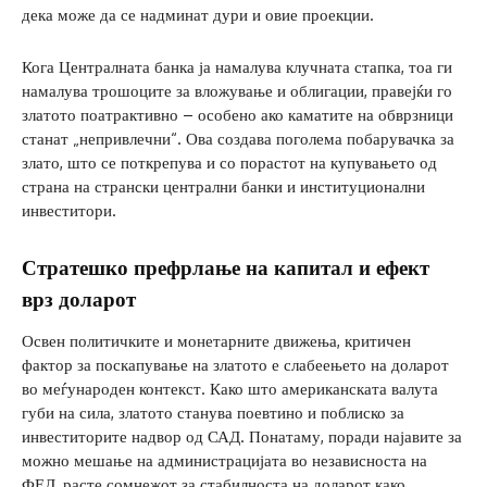
дека може да се надминат дури и овие проекции.
Кога Централната банка ја намалува клучната стапка, тоа ги
намалува трошоците за вложување и облигации, правејќи го
златото поатрактивно – особено ако каматите на обврзници
станат „непривлечни“. Ова создава поголема побарувачка за
злато, што се поткрепува и со порастот на купувањето од
страна на странски централни банки и институционални
инвеститори.
Стратешко префрлање на капитал и ефект
врз доларот
Освен политичките и монетарните движења, критичен
фактор за поскапување на златото е слабеењето на доларот
во меѓународен контекст. Како што американската валута
губи на сила, златото станува поевтино и поблиско за
инвеститорите надвор од САД. Понатаму, поради најавите за
можно мешање на администрацијата во независноста на
ФЕД, расте сомнежот за стабилноста на доларот како