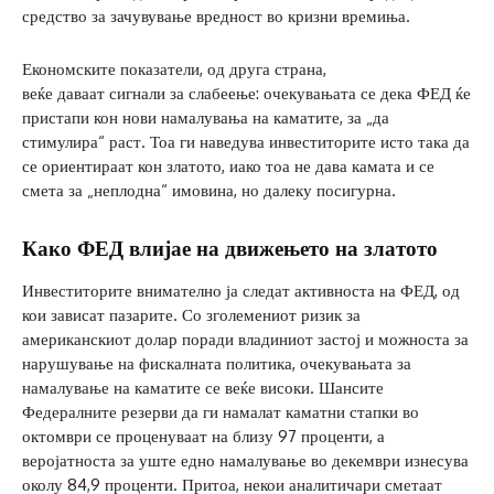
средство за зачувување вредност во кризни времиња.
Економските показатели, од друга страна,
веќе даваат сигнали за слабеење: очекувањата се дека ФЕД ќе
пристапи кон нови намалувања на каматите, за „да
стимулира“ раст. Тоа ги наведува инвеститорите исто така да
се ориентираат кон златото, иако тоа не дава камата и се
смета за „неплодна“ имовина, но далеку посигурна.
Како ФЕД влијае на движењето на златото
Инвеститорите внимателно ја следат активноста на ФЕД, од
кои зависат пазарите. Со зголемениот ризик за
американскиот долар поради владиниот застој и можноста за
нарушување на фискалната политика, очекувањата за
намалување на каматите се веќе високи. Шансите
Федералните резерви да ги намалат каматни стапки во
октомври се проценуваат на близу 97 проценти, а
веројатноста за уште едно намалување во декември изнесува
околу 84,9 проценти. Притоа, некои аналитичари сметаат