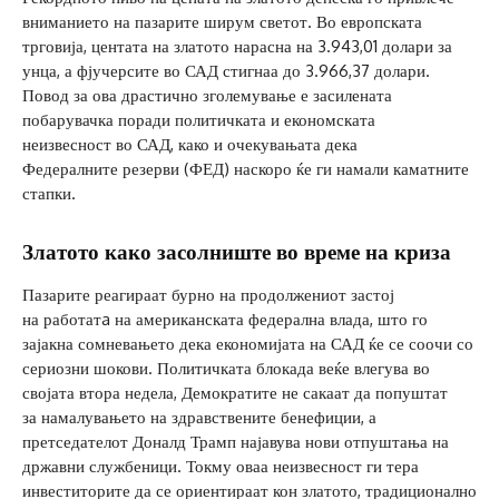
вниманието на пазарите ширум светот. Во европската
трговија, центата на златото нарасна на 3.943,01 долари за
унца, а фјучерсите во САД стигнаа до 3.966,37 долари.
Повод за ова драстично зголемување е засилената
побарувачка поради политичката и економската
неизвесност во САД, како и очекувањата дека
Федералните резерви (ФЕД) наскоро ќе ги намали каматните
стапки.
Златото како засолниште во време на криза
Пазарите реагираат бурно на продолжениот застој
на работатa на американската федерална влада, што го
зајакна сомневањето дека економијата на САД ќе се соочи со
сериозни шокови. Политичката блокада веќе влегува во
својата втора недела, Демократите не сакаат да попуштат
за намалувањето на здравствените бенефиции, а
претседателот Доналд Трамп најавува нови отпуштања на
државни службеници. Токму оваа неизвесност ги тера
инвеститорите да се ориентираат кон златото, традиционално