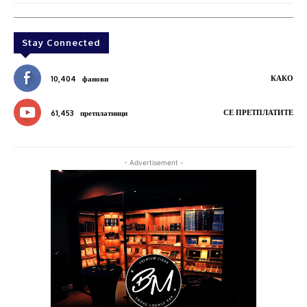
Stay Connected
КАКО
10,404
фанови
СЕ ПРЕТПЛАТИТЕ
61,453
претплатници
- Advertisement -