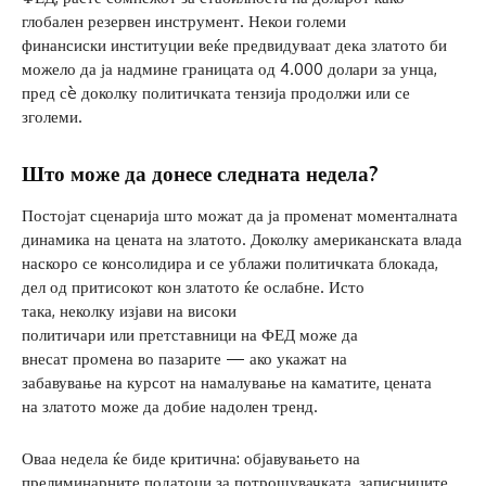
глобален резервен инструмент. Некои големи
финансиски институции веќе предвидуваат дека златото би
можело да ја надмине границата од 4.000 долари за унца,
пред сè доколку политичката тензија продолжи или се
зголеми.
Што може да донесе следната недела?
Постојат сценарија што можат да ја променат моменталната
динамика на цената на златото. Доколку американската влада
наскоро се консолидира и се ублажи политичката блокада,
дел од притисокот кон златото ќе ослабне. Исто
така, неколку изјави на високи
политичари или претставници на ФЕД може да
внесат промена во пазарите — ако укажат на
забавување на курсот на намалување на каматите, цената
на златото може да добие надолен тренд.
Оваа недела ќе биде критична: објавувањето на
прелиминарните податоци за потрошувачката, записниците