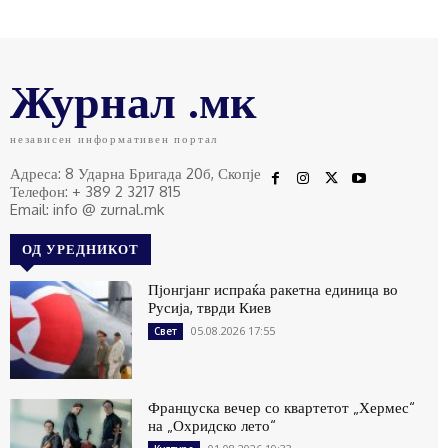
Журнал .мк
независен информативен портал
Адреса: 8 Ударна Бригада 20б, Скопје
Телефон: + 389 2 3217 815
Email: info @ zurnal.mk
ОД УРЕДНИКОТ
Пјонгјанг испраќа ракетна единица во
Русија, тврди Киев
05.08.2026 17:55
Свет
Француска вечер со квартетот „Хермес“
на „Охридско лето“