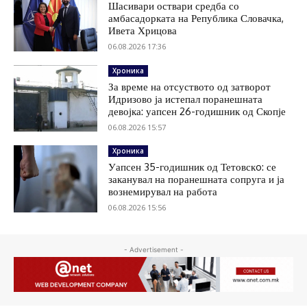
Шасивари оствари средба со
амбасадорката на Република Словачка,
Ивета Хрицова
06.08.2026 17:36
Хроника
За време на отсуството од затворот
Идризово ја истепал поранешната
девојка: уапсен 26-годишник од Скопје
06.08.2026 15:57
Хроника
Уапсен 35-годишник од Тетовскo: се
заканувал на поранешната сопруга и ја
вознемирувал на работа
06.08.2026 15:56
- Advertisement -