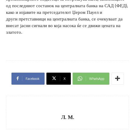
од последниот состанок на централната банка на САД (ФЕД),
како и изјавите на претседателот Џером Пауел и
други претставници на централната банка, се очекуваат да
внесат јасни сигнали во која насока ќе се движи цената на
златото.
Facebook
X
WhatsApp
Л. М.