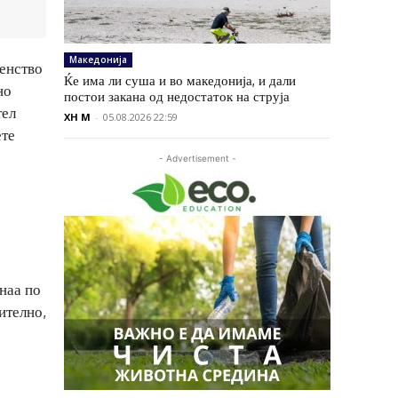
Македонија
венство
Ќе има ли суша и во македонија, и дали
но
постои закана од недостаток на струја
тел
XH M
-
05.08.2026 22:59
ете
- Advertisement -
наа по
ително,