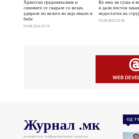
Хрватски градоначалник и
Ќе има ли суша и в
синовите се скарале со возач,
и дали постои зака
удирале по колата во која имало и
недостаток на стру
бебе
05.08.2026 22:59
05.08.2026 23:15
Журнал .мк
ОД У
независен информативен портал