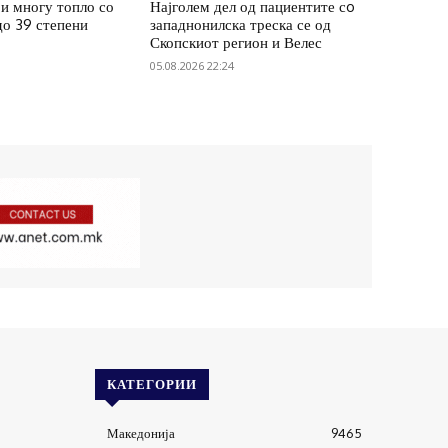
и многу топло со
Најголем дел од пациентите сo
до 39 степени
западнонилска треска се од
Скопскиот регион и Велес
05.08.2026 22:24
КАТЕГОРИИ
Македонија
9465