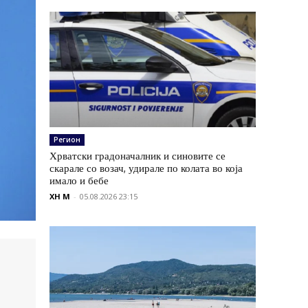
Регион
Хрватски градоначалник и синовите се
скарале со возач, удирале по колата во која
имало и бебе
XH M
-
05.08.2026 23:15