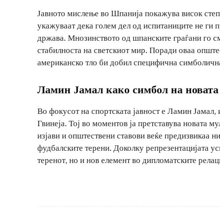
Јавното мислење во Шпанија покажува висок степе
укажуваат дека голем дел од испитаниците не ги п
држава. Мнозинството од шпанските граѓани го см
стабилноста на светскиот мир. Поради оваа опште
американско тло би добил специфична симболична
Ламин Јамал како симбол на новата
Во фокусот на спортската јавност е Ламин Јамал, 
Гвинеја. Тој во моментов ја претставува новата м
изјави и општествени ставови веќе предизвикаа н
фудбалските терени. Доколку репрезентацијата усп
теренот, но и нов елемент во дипломатските рела