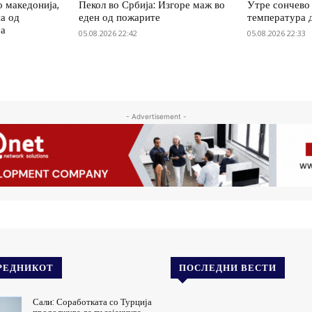
о македонија,
Пекол во Србија: Изгоре маж во
Утре сончево 
на од
еден од пожарите
температура 
ја
05.08.2026 22:42
05.08.2026 22:33
- Advertisement -
РЕДНИКОТ
ПОСЛЕДНИ ВЕСТИ
Сали: Соработката со Турција