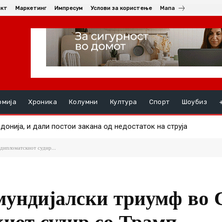
акт
Маркетинг
Импресум
Услови за користење
Мапа
омија
Хроника
Колумни
Култура
Спорт
Шоубиз
донија, и дали постои закана од недостаток на струја
оре маж во еден од пожарите
дипломатскиот судир...
мундијалски триумф во 
киот судир со Трамп