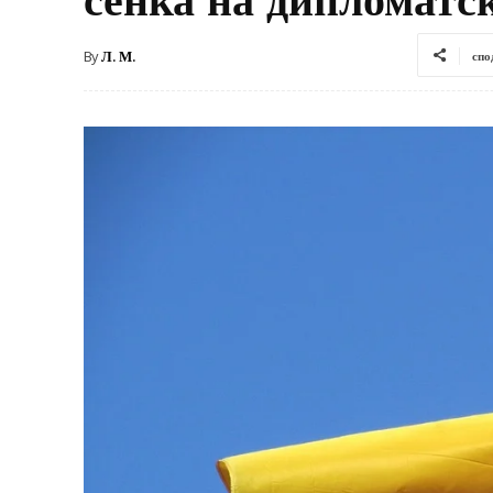
By
Л. М.
спо