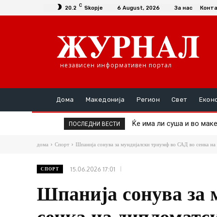
C
20.2
Skopje
6 August, 2026
За нас
Конт
независен информативен портал
Дома
Македонија
Регион
Свет
Екон
Ќе има ли суша и во маке
Пекол во Србија: Изг
ПОСЛЕДНИ ВЕСТИ
дома
Спорт
Шпанија сонува за мундијалски триумф во САД во сенка на 
15.06.2026 17:01
СПОРТ
Шпанија сонува за 
сенка на дипломатс