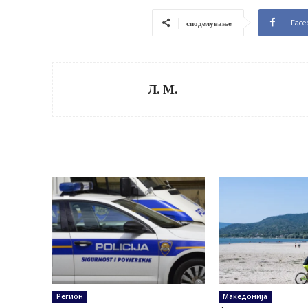
Face
споделување
Л. М.
Регион
Македонија