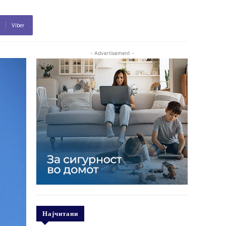
Viber
- Advertisement -
Најчитани