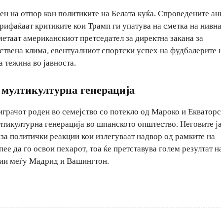
н на отпор кон политиките на Белата куќа. Спроведените ан
рифаќаат критиките кои Трамп ги упатува на сметка на нивн
етаат американскиот претседател за директна закана за
ствена клима, евентуалниот спортски успех на фудбалерите 
 тежина во јавноста.
 мултикултурна генерација
играчот роден во семејство со потекло од Мароко и Екватор
ултикултурна генерација во шпанското општество. Неговите ј
иза политички реакции кои излегуваат надвор од рамките на
ее да го освои пехарот, тоа ќе претставува голем резултат н
ции меѓу Мадрид и Вашингтон.