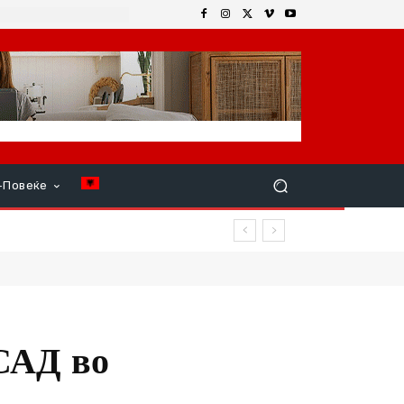
+Повеќе
САД во