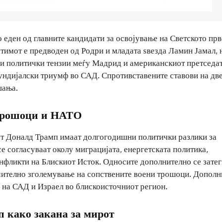
 еден од главните кандидати за освојување на Светското пр
тимот е предводен од Родри и младата ѕвезда Ламин Јамал, 
ни политички тензии меѓу Мадрид и американскиот претседа
ундијалски триумф во САД. Спротивставените ставови на дв
шања.
 трошоци и НАТО
т Доналд Трамп имаат долгогодишни политички разлики за
е согласуваат околу миграцијата, енергетската политика,
нфликти на Блискиот Исток. Односите дополнително се затег
ачително зголемување на сопствените воени трошоци. Дополн
е на САД и Израел во блискоисточниот регион.
п како закана за мирот