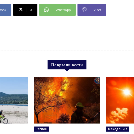
book
X
WhatsApp
Viber
Поврзани вести
Регион
Македонија