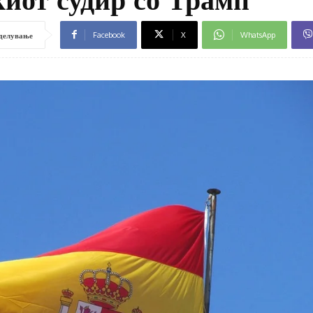
Facebook
X
WhatsApp
делување