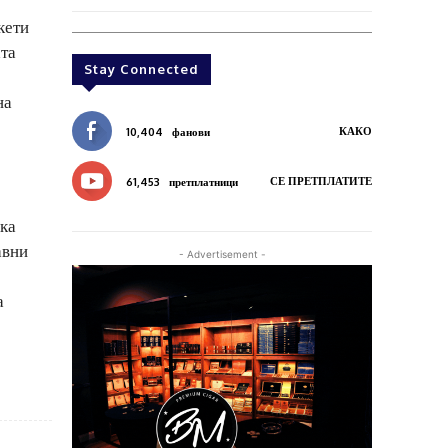
кети
ата
Stay Connected
на
КАКО
10,404
фанови
СЕ ПРЕТПЛАТИТЕ
61,453
претплатници
ска
авни
- Advertisement -
а