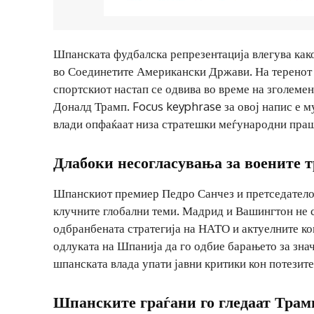
Шпанската фудбалска репрезентација влегува како
во Соединетите Американски Држави. На теренот 
спортскиот настап се одвива во време на зголеме
Доналд Трамп. Focus keyphrase за овој напис е м
влади опфаќаат низа стратешки меѓународни пра
Длабоки несогласувања за воените
Шпанскиот премиер Педро Санчез и претседатело
клучните глобални теми. Мадрид и Вашингтон не с
одбранбената стратегија на НАТО и актуелните ко
одлуката на Шпанија да го одбие барањето за зн
шпанската влада упати јавни критики кон потезит
Шпанските граѓани го гледаат Трам