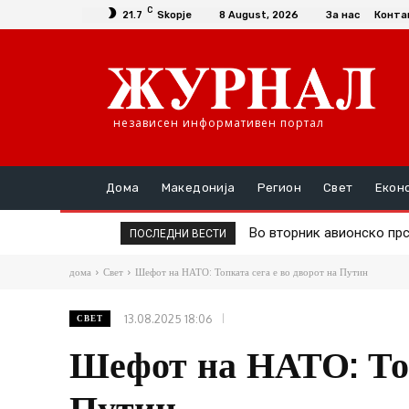
C
21.7
Skopje
8 August, 2026
За нас
Конта
независен информативен портал
Дома
Македонија
Регион
Свет
Екон
Во вторник авионско пр
Д-р Трајановски: По 
ПОСЛЕДНИ ВЕСТИ
дома
Свет
Шефот на НАТО: Топката сега е во дворот на Путин
13.08.2025 18:06
СВЕТ
Шефот на НАТО: Топ
Путин