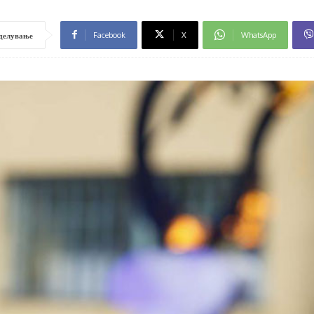
Facebook
X
WhatsApp
делување