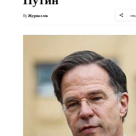
By
Журнал.мк
спо