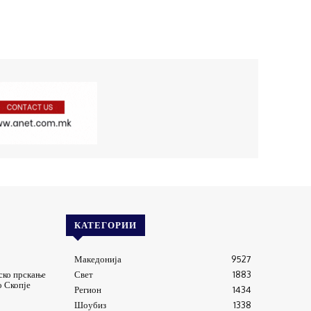
КАТЕГОРИИ
Македонија
9527
ско прскање
Свет
1883
о Скопје
Регион
1434
Шоубиз
1338