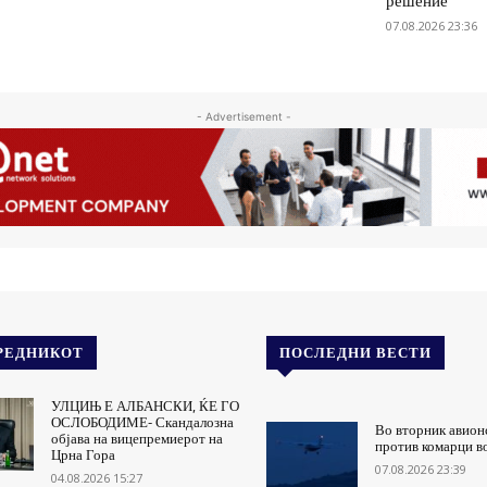
решение
07.08.2026 23:36
- Advertisement -
РЕДНИКОТ
ПОСЛЕДНИ ВЕСТИ
УЛЦИЊ Е АЛБАНСКИ, ЌЕ ГО
ОСЛОБОДИМЕ- Скандалозна
Во вторник авион
објава на вицепремиерот на
против комарци в
Црна Гора
07.08.2026 23:39
04.08.2026 15:27