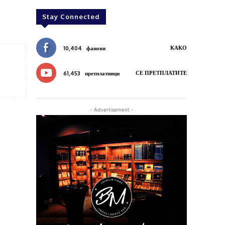
Stay Connected
КАКО
10,404
фанови
СЕ ПРЕТПЛАТИТЕ
61,453
претплатници
- Advertisement -