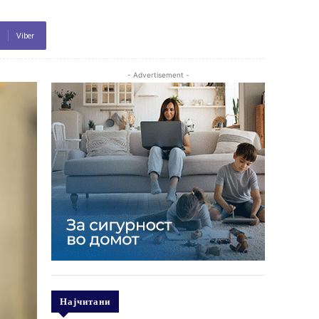
Viber
- Advertisement -
Најчитани