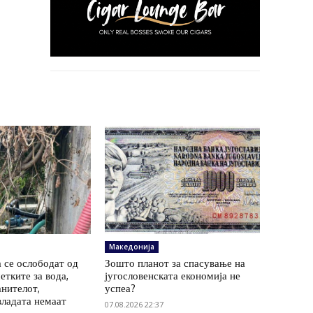
Македонија
 се ослободат од
Зошто планот за спасување на
етките за вода,
југословенската економија не
анителот,
успеа?
владата немаат
07.08.2026 22:37