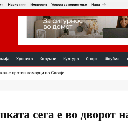
кт
Маркетинг
Импресум
Услови за користење
Мапа
омија
Хроника
Колумни
Култура
Спорт
Шоубиз
скање против комарци во Скопје
труењата, на ред се хепатитите ако кризата со водата во Гости
ката сега е во дворот н