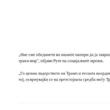
„Ние сме обединети во нашите напори да ја заврш
траен мир“, објави Руте на социјалните мрежи.
„Го ценам лидерството на Трамп и тесната координ
тој, осврнувајќи се на претстојната средба меѓу Т