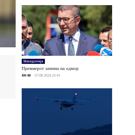
Македонија
Премиерот замина на одмор
XH M
-
07.08.2026 23:41