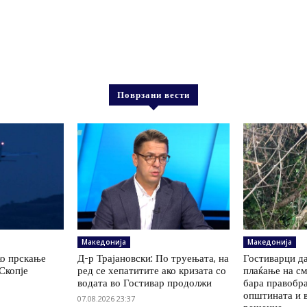
Поврзани вести
Македонија
Македонија
ко прскање
Д-р Трајановски: По труењата, на
Гостиварци да
Скопје
ред се хепатитите ако кризата со
плаќање на см
водата во Гостивар продолжи
бара правобр
општината и 
07.08.2026 23:37