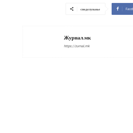
Face
споделување
Журнал.мк
https://zurnal.mk