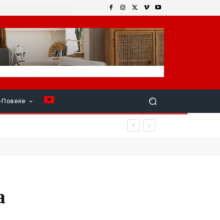
+Повеќе
вар продолжи
а