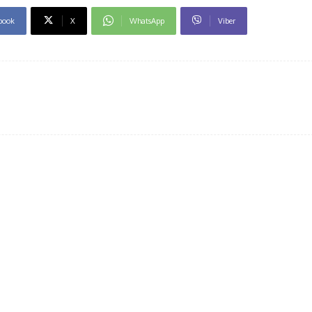
book
X
WhatsApp
Viber