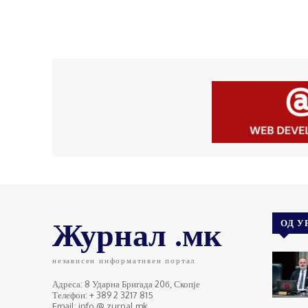
Журнал .мк
ОД У
независен информативен портал
Адреса: 8 Ударна Бригада 20б, Скопје
Телефон: + 389 2 3217 815
Email: info @ zurnal.mk