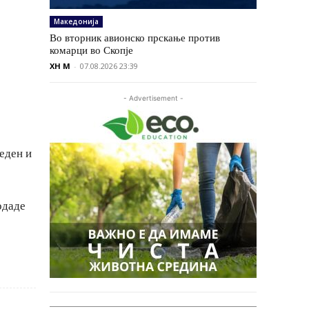
Македонија
Во вторник авионско прскање против
комарци во Скопје
XH M
-
07.08.2026 23:39
- Advertisement -
еден и
одаде