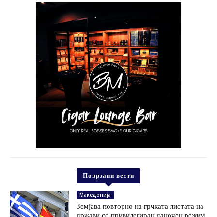
Поврзани вести
Македонија
Земјава повторно на грчката листата на
држави со привилегиран даночен режим