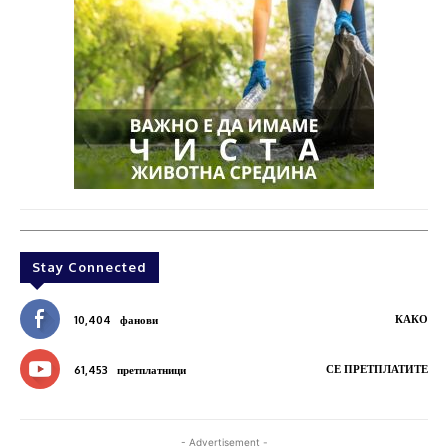
Stay Connected
КАКО
10,404
фанови
СЕ ПРЕТПЛАТИТЕ
61,453
претплатници
- Advertisement -