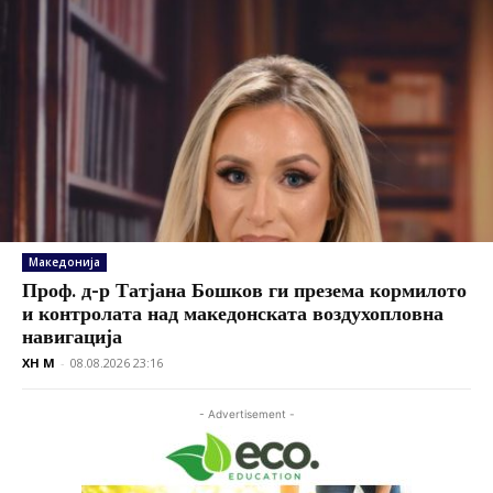
Македонија
Проф. д-р Татјана Бошков ги презема кормилото
и контролата над македонската воздухопловна
навигација
XH M
-
08.08.2026 23:16
- Advertisement -