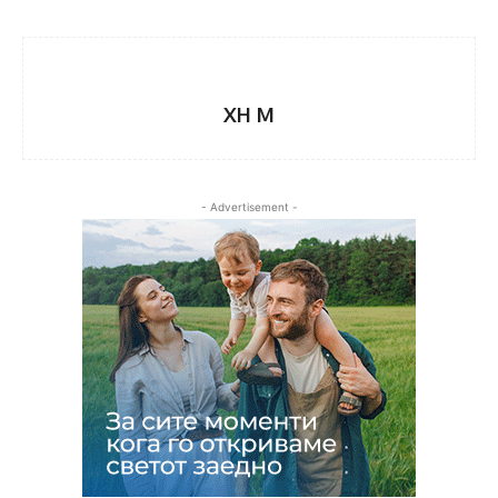
XH M
- Advertisement -