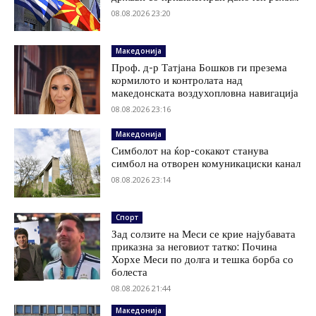
08.08.2026 23:20
Македонија
Проф. д-р Татјана Бошков ги презема
кормилото и контролата над
македонската воздухопловна навигација
08.08.2026 23:16
Македонија
Симболот на ќор-сокакот станува
симбол на отворен комуникациски канал
08.08.2026 23:14
Спорт
Зад солзите на Меси се крие најубавата
приказна за неговиот татко: Почина
Хорхе Меси по долга и тешка борба со
болеста
08.08.2026 21:44
Македонија