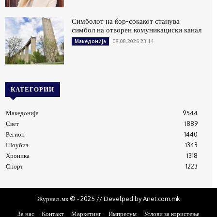
Симболот на ќор-сокакот станува
симбол на отворен комуникациски канал
08.08.2026 23:14
Македонија
КАТЕГОРИИ
Македонија
9544
Свет
1889
Регион
1440
Шоубиз
1343
Хроника
1318
Спорт
1223
Журнал .мк © - 2025 // Develped by Anet.com.mk
За нас
Контакт
Маркетинг
Импресум
Услови за користење