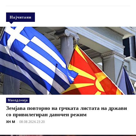
Најчитани
Македонија
Земјава повторно на грчката листата на држави
со привилегиран даночен режим
XH M
-
08.08.2026 23:20