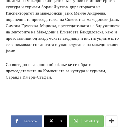
областа на македонскиот јазик. Меѓу нив се министерот за
култура и туризам Зоран Љутков, директорката на
Инспекторатот за македонски јазик Менче Андреева,
поранешната претседателка на Советот за македонски јазик
Симона Груевска-Маџоска, претседателката на Здружението
на лекторите на Македонија Елизабета Бандиловска, како и
претставници од академската заедница и институциите што
се занимаваат со заштита и унапредување на македонскиот
јазик.
Со воведно и завршно обраќање ќе се обрати
претседателката на Комисијата за култура и туризам,
Саранда Имери-Стафаи.
Facebook
X
WhatsApp