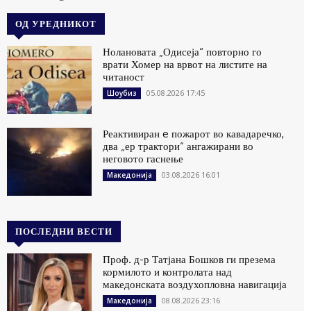
ОД УРЕДНИКОТ
Нолановата „Одисеја“ повторно го
врати Хомер на врвот на листите на
читаност
05.08.2026 17:45
Шоубиз
Реактивиран e пожарот во кавадаречко,
два „ер трактори“ ангажирани во
неговото гаснење
03.08.2026 16:01
Македонија
ПОСЛЕДНИ ВЕСТИ
Проф. д-р Татјана Бошков ги презема
кормилото и контролата над
македонската воздухопловна навигација
08.08.2026 23:16
Македонија