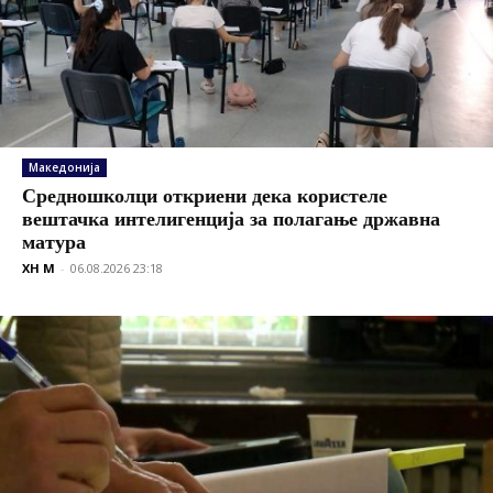
Македонија
Средношколци откриени дека користеле
вештачка интелигенција за полагање државна
матура
XH M
-
06.08.2026 23:18