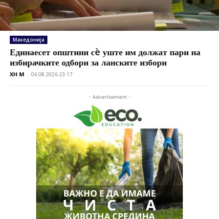
Македонија
Единаесет општини сè уште им должат пари на
избирачките одбори за ланските избори
XH M
-
06.08.2026 23:17
- Advertisement -