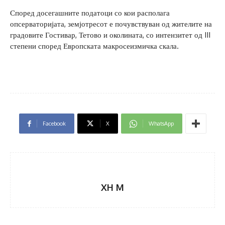
Според досегашните податоци со кои располага
опсерваторијата, земјотресот е почувствуван од жителите на
градовите Гостивар, Тетово и околината, со интензитет од III
степени според Европската макросеизмичка скала.
Facebook
X
WhatsApp
XH M