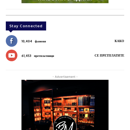
Stay Connected
КАКО
10,404
фанови
СЕ ПРЕТПЛАТИТЕ
61,453
претплатници
- Advertisement -