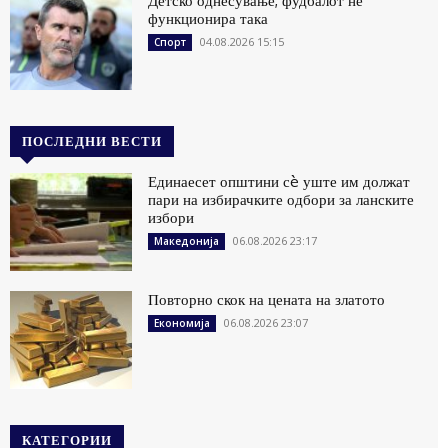
Детско однесување, фудбалот не
функционира така
04.08.2026 15:15
Спорт
ПОСЛЕДНИ ВЕСТИ
Единаесет општини сè уште им должат
пари на избирачките одбори за ланските
избори
06.08.2026 23:17
Македонија
Повторно скок на цената на златото
06.08.2026 23:07
Економија
КАТЕГОРИИ