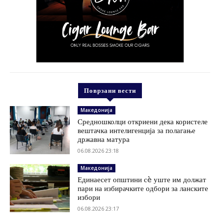
Поврзани вести
Македонија
Средношколци откриени дека користеле
вештачка интелигенција за полагање
државна матура
06.08.2026 23:18
Македонија
Единаесет општини сè уште им должат
пари на избирачките одбори за ланските
избори
06.08.2026 23:17