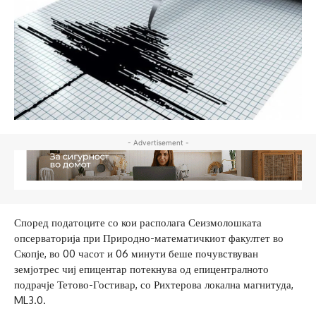
- Advertisement -
Според податоците со кои располага Сеизмолошката
опсерваторија при Природно-математичкиот факултет во
Скопје, во 00 часот и 06 минути беше почувствуван
земјотрес чиј епицентар потекнува од епицентралното
подрачје Тетово-Гостивар, со Рихтерова локална магнитуда,
ML3.0.