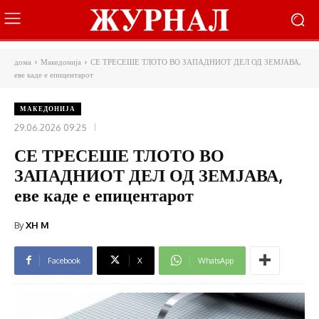
дома
Македонија
СЕ ТРЕСЕШЕ ТЛОТО ВО ЗАПАДНИОТ ДЕЛ ОД ЗЕМЈАВА,
еве каде е епицентарот
МАКЕДОНИЈА
29.06.2026 09:25
СЕ ТРЕСЕШЕ ТЛОТО ВО
ЗАПАДНИОТ ДЕЛ ОД ЗЕМЈАВА,
еве каде е епицентарот
By
XH M
Facebook
X
WhatsApp