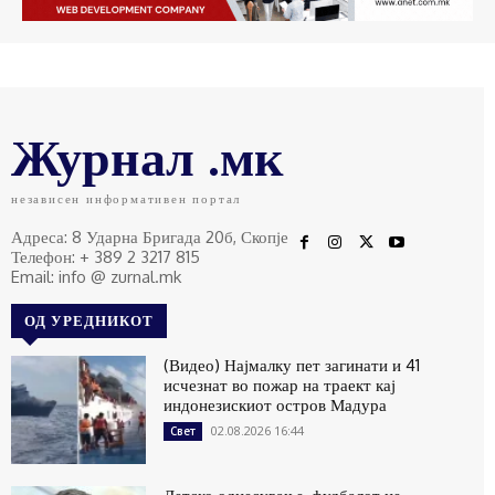
Журнал .мк
независен информативен портал
Адреса: 8 Ударна Бригада 20б, Скопје
Телефон: + 389 2 3217 815
Email: info @ zurnal.mk
ОД УРЕДНИКОТ
(Видео) Најмалку пет загинати и 41
исчезнат во пожар на траект кај
индонезискиот остров Мадура
02.08.2026 16:44
Свет