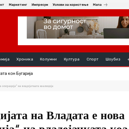
акт
Маркетинг
Импресум
Услови за користење
Мапа
омија
Хроника
Колумни
Култура
Спорт
Шоубиз
а кон Бугарија
а со амбасадорката на Република Словачка, Ивета Хрицова
 операција“ на владејачката коалиција
јата на Владата е нова
ија“ на владејачката ко