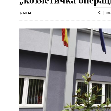
By
XH M
спо