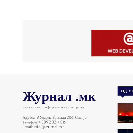
Журнал .мк
ОД У
независен информативен портал
Адреса: 8 Ударна Бригада 20б, Скопје
Телефон: + 389 2 3217 815
Email: info @ zurnal.mk