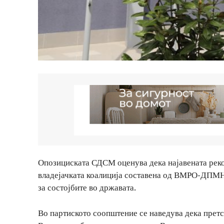
Опозициската СДСМ оценува дека најавената рекон
владејачката коалиција составена од ВМРО-ДПМ
за состојбите во државата.
Во партиското соопштение се наведува дека претс