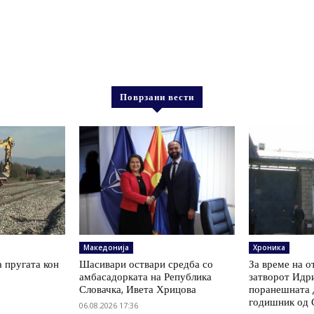
Поврзани вести
Македонија
Хроника
а пругата кон
Шасивари оствари средба со
За време на о
амбасадорката на Република
затворот Идри
Словачка, Ивета Хрицова
поранешната д
годишник од 
06.08.2026 17:36