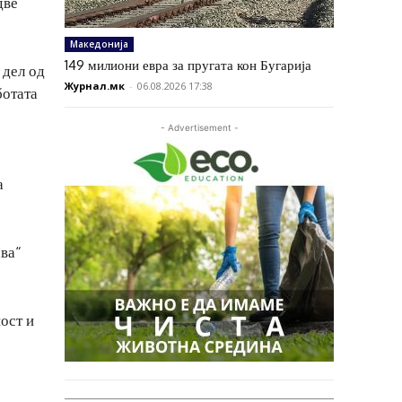
две
Македонија
149 милиони евра за пругата кон Бугарија
 дел од
Журнал.мк
-
06.08.2026 17:38
ботата
- Advertisement -
а
ава“
ост и