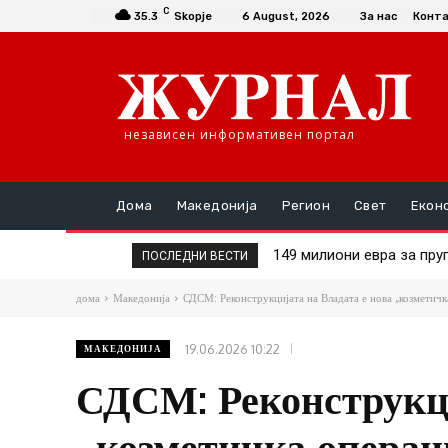
C
35.3
Skopje
6 August, 2026
За нас
Конт
независен информативен портал
Дома
Македонија
Регион
Свет
Екон
149 милиони евра за пругат
Шасивари оствари средб
ПОСЛЕДНИ ВЕСТИ
дома
Македонија
СДСМ: Реконструкцијата на Владата е нова „козметичка
19.06.2026 10:22
МАКЕДОНИЈА
СДСМ: Реконструкци
„козметичка операц