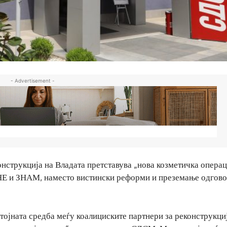
- Advertisement -
струкција на Владата претставува „нова козметичка операц
НЕ и ЗНАМ, наместо вистински реформи и преземање одгов
тојната средба меѓу коалициските партнери за реконструкци