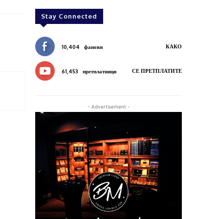
Stay Connected
КАКО
10,404
фанови
СЕ ПРЕТПЛАТИТЕ
61,453
претплатници
- Advertisement -