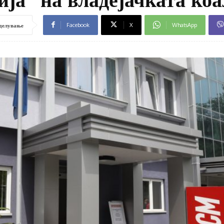
Facebook
X
WhatsApp
делување