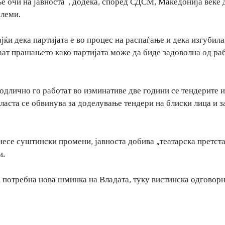
е очи на јавноста“, додека, според СДСМ, Македонија веќе 
блеми.
и дека партијата е во процес на распаѓање и дека изгубила
аат прашањето како партијата може да биде задоволна од ра
длично го работат во изминативе две години се тендерите и
власта се обвинува за доделување тендери на блиски лица и з
есе суштински промени, јавноста добива „театарска претст
и.
е потребна нова шминка на Владата, туку вистинска одговорн