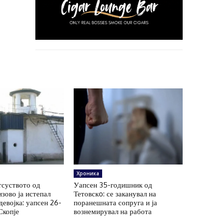
Хроника
тсуството од
Уапсен 35-годишник од
зово ја истепал
Тетовскo: се заканувал на
евојка: уапсен 26-
поранешната сопруга и ја
Скопје
вознемирувал на работа