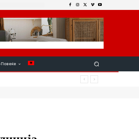
+Повеќе
алиција