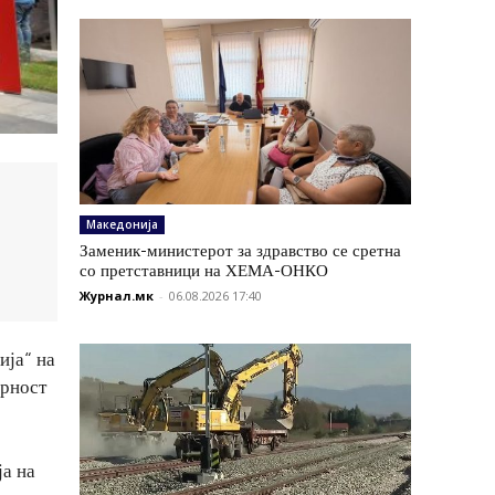
Македонија
Заменик-министерот за здравство се сретна
со претставници на ХЕМА-ОНКО
Журнал.мк
-
06.08.2026 17:40
ија“ на
орност
ја на