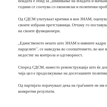
Владата е обид за „шминкање на Владата и мачкањ
години се соочува со економски и политички про
Од СДСМ упатуваат критики и кон ЗНАМ, оценувајќ
своите избрани претставници. Оттаму го поставув
на своите функционери.
„Единственото нешто што ЗНАМ и нивните кадри о
парцелите“, се наведува во соопштението, во кое 
недостиг на контрола и одговорност.
Според СДСМ, наместо реконструкција што ќе дон
чија цел е продолжување на досегашните политик
Од партијата порачуваат дека на граѓаните не им 
конкретни резултати.