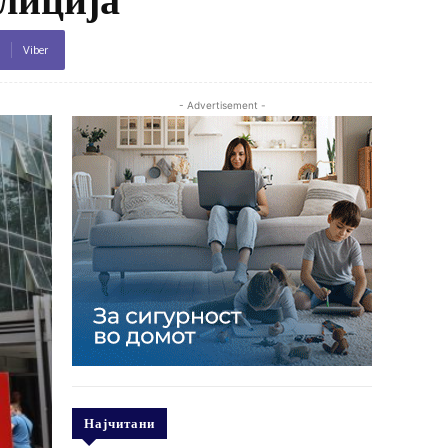
Viber
- Advertisement -
Најчитани