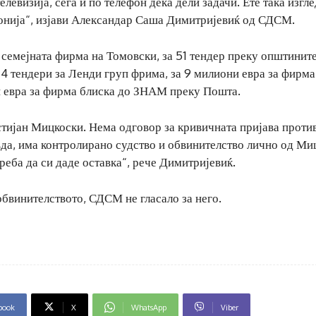
евизија, сега и по телефон дека дели задачи. Ете така изгле
онија“, изјави Александар Саша Димитријевиќ од СДСМ.
а семејната фирма на Томовски, за 51 тендер преку општините
4 тендери за Ленди груп фрима, за 9 милиони евра за фирма
ни евра за фирма блиска до ЗНАМ преку Пошта.
тијан Мицкоски. Нема одговор за кривичната пријава проти
да, има контролирано судство и обвинителство лично од Ми
реба да си даде оставка“, рече Димитријевиќ.
обвинителството, СДСМ не гласало за него.
book
X
WhatsApp
Viber