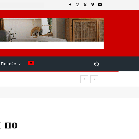
+Повеќе
 по