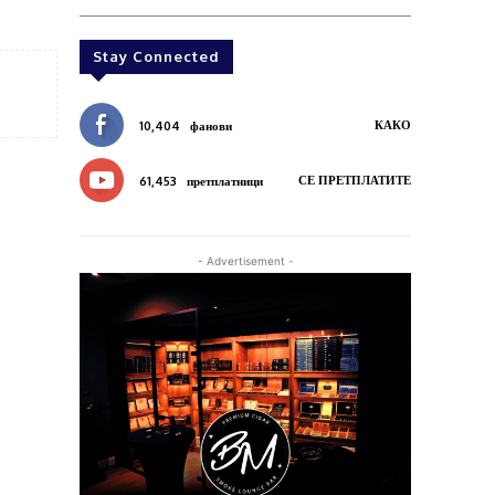
Stay Connected
КАКО
10,404
фанови
СЕ ПРЕТПЛАТИТЕ
61,453
претплатници
- Advertisement -