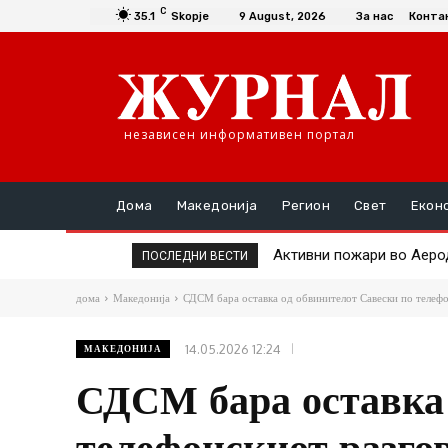
C
35.1
Skopje
9 August, 2026
За нас
Конта
независен информативен портал
Дома
Македонија
Регион
Свет
Екон
Активни пожари во Аеродро
Подобрена е состојбата
ПОСЛЕДНИ ВЕСТИ
дома
Македонија
СДСМ бара оставка од обвинителот Савески по телеф
14.05.2026 12:24
МАКЕДОНИЈА
СДСМ бара оставка 
телефонскиот разго