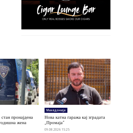
Македонија
 стан пронајдена
Нова катна гаража кај зградата
годишна жена
„Промаја“
09.08.2026 15:25