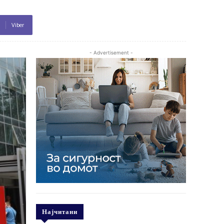
Viber
- Advertisement -
Најчитани