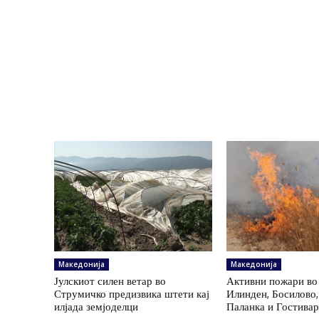
Македонија
Македонија
Јулскиот силен ветар во
Активни пожари во
Струмичко предизвика штети кај
Илинден, Босилово
илјада земјоделци
Паланка и Гостива