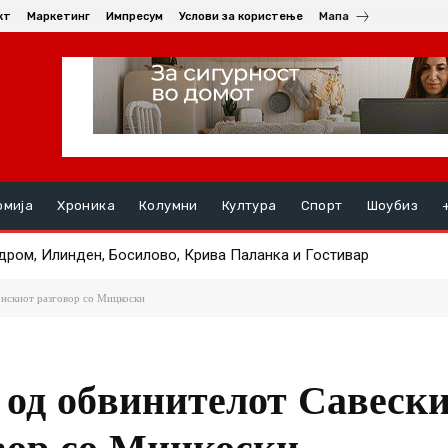
кт
Маркетинг
Импресум
Услови за користење
Мапа
омија
Хроника
Колумни
Култура
Спорт
Шоубиз
м, Илинден, Босилово, Крива Паланка и Гостивар
 на пациентот транспортиран од Турција по тешка повреда
онскиот разговор со Мицкоски
од обвинителот Савески
вор со Мицкоски