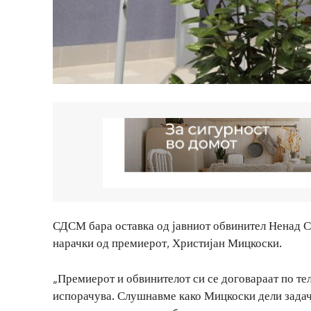
СДСМ бара оставка од јавниот обвинител Ненад Са
нарачки од премиерот, Христијан Мицкоски.
„Премиерот и обвинителот си се договараат по тел
испорачува. Слушнавме како Мицкоски дели задач