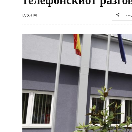
By
XH M
спо