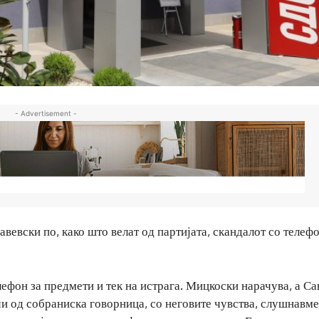
- Advertisement -
вевски по, како што велат од партијата, скандалот со телеф
ефон за предмети и тек на истрага. Мицкоски нарачува, а Са
и од собраниска говорница, со неговите чувства, слушнавме