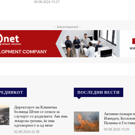
09.08.2026 15:27
- Advertisement -
РЕДНИКОТ
ПОСЛЕДНИ ВЕСТИ
Директорот на Клиничка
болница Штип се огласи за
Активни пожари в
случајот со родилката: Ако има
Илинден, Босилов
лекарска грешка, ќе има
Паланка и Гостив
одговорност и од мене
09.08.2026 15:29
02.08.2026 22:38