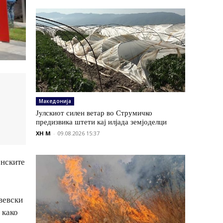
Македонија
Јулскиот силен ветар во Струмичко
предизвика штети кај илјада земјоделци
XH M
-
09.08.2026 15:37
онските
вевски
 како