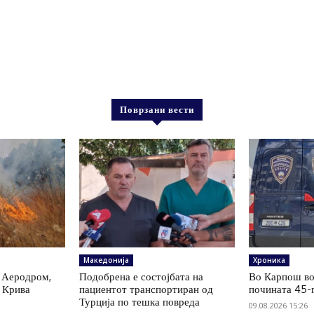
Поврзани вести
Македонија
Хроника
 Аеродром,
Подобрена е состојбата на
Во Карпош во
, Крива
пациентот транспортиран од
почината 45-
р
Турција по тешка повреда
09.08.2026 15:26