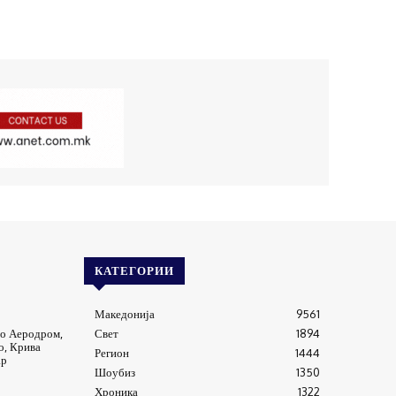
КАТЕГОРИИ
Македонија
9561
о Аеродром,
Свет
1894
о, Крива
Регион
1444
ар
Шоубиз
1350
Хроника
1322