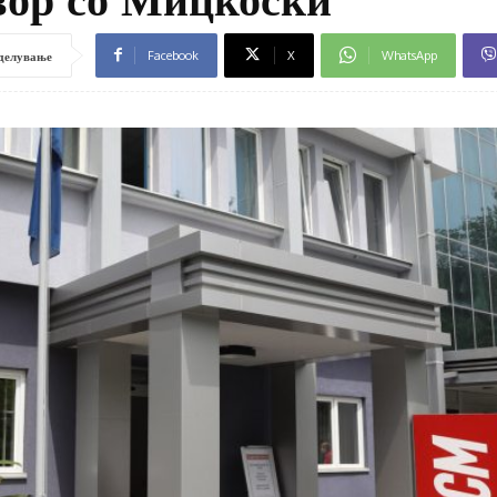
Facebook
X
WhatsApp
делување