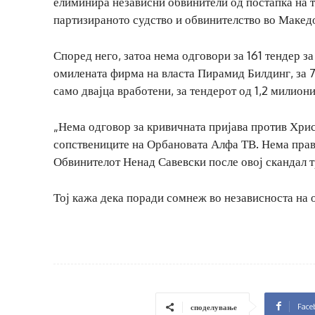
елиминира независни обвинители од постапка на тел
партизираното судство и обвинителство во Макед
Според него, затоа нема одговори за 161 тендер з
омилената фирма на власта Пирамид Билдинг, за 7
само двајца вработени, за тендерот од 1,2 милио
„Нема одговор за кривичната пријава против Хрис
сопствениците на Орбановата Алфа ТВ. Нема прав
Обвинителот Ненад Савевски после овој скандал т
Тој кажа дека поради сомнеж во независноста на 
Face
споделување