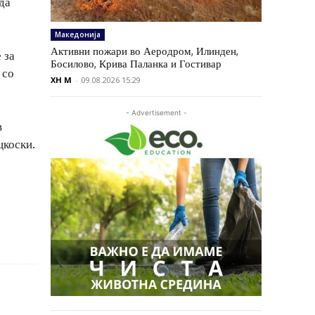
да
Македонија
Активни пожари во Аеродром, Илинден,
 за
Босилово, Крива Паланка и Гостивар
 со
XH M
-
09.08.2026 15:29
- Advertisement -
в
цкоски.