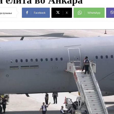
Facebook
X
WhatsApp
делување