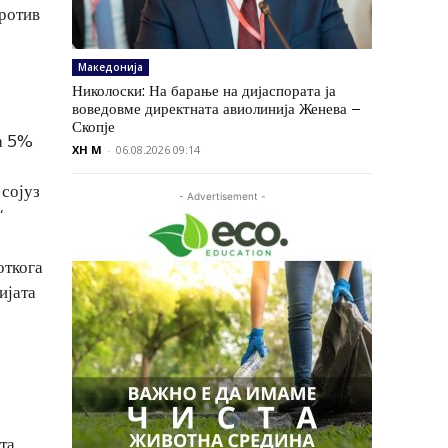
против
Македонија
Николоски: На барање на дијаспората ја
воведовме директната авиолинија Женева –
Скопје
на 5%
XH M
-
06.08.2026 09:14
 сојуз
- Advertisement -
“
откога
ијата
та,