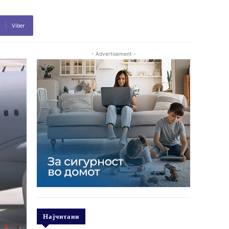
Viber
- Advertisement -
Најчитани