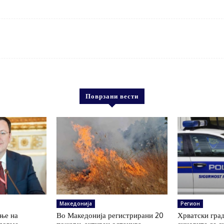
Поврзани вести
Македонија
Регион
ање на
Во Македонија регистрирани 20
Хрватски гра