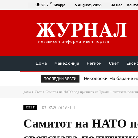
C
25.7
Skopje
6 August, 2026
За нас
Конт
независен информативен портал
Дома
Македонија
Регион
Свет
Екон
Николоски: На барање на д
Во Македонија регистри
ПОСЛЕДНИ ВЕСТИ
дома
Свет
Самитот на НАТО под притисок на Трамп – светската политич
07.07.2026 19:31
СВЕТ
Самитот на НАТО п
светската политичк