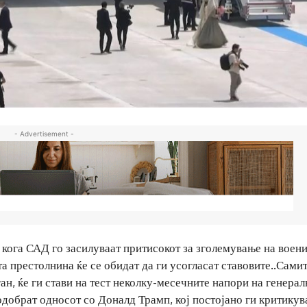
- Advertisement -
кога САД го засилуваат притисокот за зголемување на воен
та престолнина ќе се обидат да ги усогласат ставовите..Самит
н, ќе ги стави на тест неколку-месечните напори на генера
одобрат односот со Доналд Трамп, кој постојано ги критикув