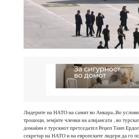
Лидерите на НАТО на самит во Анкара..Во услови 
трошоци, земјите членки на алијансата , во турска
домаќин е турскиот претседател Реџеп Таип Ердога
секретар на НАТО и на европските лидери да го п