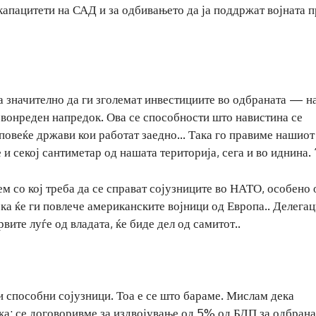
капацитети на САД и за одбивањето да ја поддржат војната 
заа значително да ги зголемат инвестициите во одбраната — 
вонреден напредок. Ова се способности што навистина се
 повеќе држави кои работат заедно… Така го правиме нашиот
и секој сантиметар од нашата територија, сега и во иднина. 
 со кој треба да се справат сојузниците во НАТО, особено 
ка ќе ги повлече американските војници од Европа.. Делегац
ите луѓе од владата, ќе биде дел од самитот..
 способни сојузници. Тоа е се што бараме. Мислам дека
ака: се договоривме за издвојување од 5% од БДП за одбрана