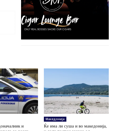
Македонија
доначалник и
Ќе има ли суша и во македонија,