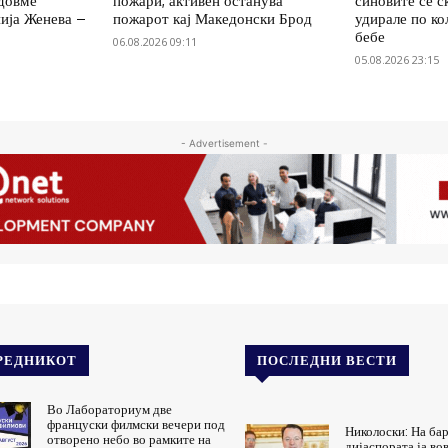
едовме
пожари, активен останува
синовите се с
ија Женева –
пожарот кај Македонски Брод
удирале по ко
бебе
06.08.2026 09:11
05.08.2026 23:15
- Advertisement -
РЕДНИКОТ
ПОСЛЕДНИ ВЕСТИ
Во Лабораториум две
француски филмски вечери под
Николоски: На ба
отворено небо во рамките на
дијаспората ја во