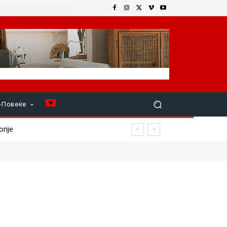
+Повеќе
е
д