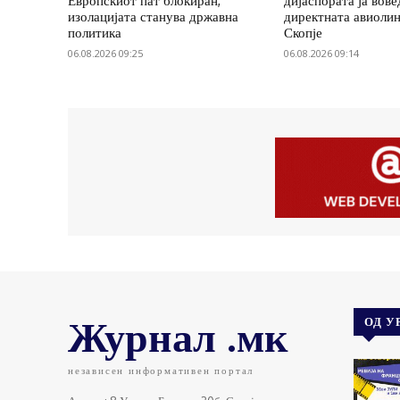
Европскиот пат блокиран,
дијаспората ја вов
изолацијата станува државна
директната авиолин
политика
Скопје
06.08.2026 09:25
06.08.2026 09:14
Журнал .мк
ОД У
независен информативен портал