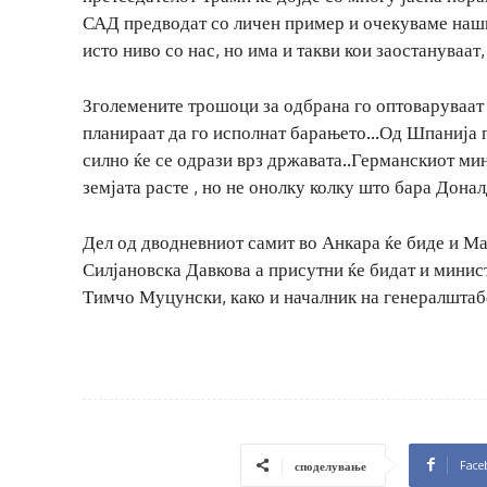
САД предводат со личен пример и очекуваме нашит
исто ниво со нас, но има и такви кои заостануваат,
Зголемените трошоци за одбрана го оптоваруваат б
планираат да го исполнат барањето…Од Шпанија п
силно ќе се одрази врз државата..Германскиот ми
земјата расте , но не онолку колку што бара Донал
Дел од дводневниот самит во Анкара ќе биде и Ма
Силјановска Давкова а присутни ќе бидат и минис
Тимчо Муцунски, како и началник на генералштаб
Face
споделување