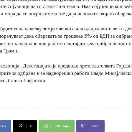
е сојузници да го следат тоа темпо. Има сојузници кои веќе
 и мора да се погрижиме и тие да ја исполнат својата обврска
уџетoт на неколку земји членки а дел од државите велат де
орачуваат дека обврската за трошење 5% од БДП за одбрана
нистер за надворешни работи пак тврди дека одбранбениот б
д Трамп..
кедонија.. Делегацијата ја предводи претседателката Гордан
трите за одбрана и за надворешни работи Владо Мисајловск
от , Сашко Лафчиски..
book
X
WhatsApp
Viber