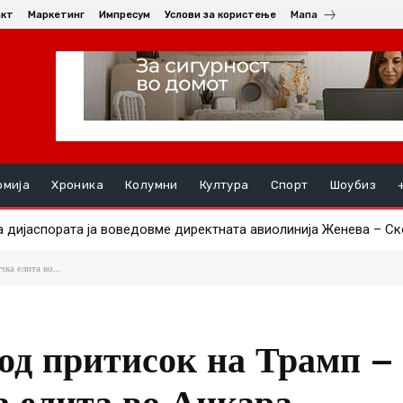
акт
Маркетинг
Импресум
Услови за користење
Мапа
омија
Хроника
Колумни
Култура
Спорт
Шоубиз
ијаспората ја воведовме директната авиолинија Женева – Скопј
рани 20 пожари, активен останува пожарот кај Македонски Бро
ка елита во...
од притисок на Трамп –
а елита во Анкара