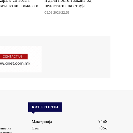
карале со возач,
и дали постои закана од
лата во која имало и
недостаток на струја
05.08.2026 22:59
КАТЕГОРИИ
Македонија
9468
рање на
Свет
1866
ведовме