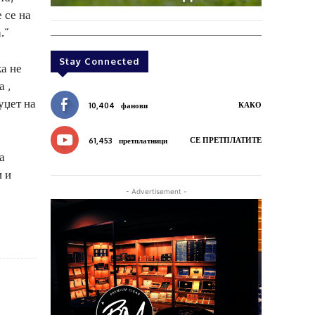
 се на
.“
Stay Connected
ка не
 ,
уџет на
КАКО
10,404
фанови
СЕ ПРЕТПЛАТИТЕ
61,453
претплатници
а
и и
- Advertisement -