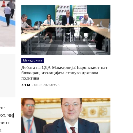
Македонија
Дебата на СДА Македонија: Европскиот пат
блокиран, изолацијата станува државна
политика
XH M
-
06.08.2026 09:25
ите
от, чиј
лниот
а