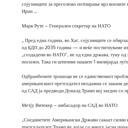
сојузниците за преголемо потпирање врз воените 
Иран …
Марк Руте – Генерален секретар на НАТО
„ Пред една година, во Хаг, сојузниците се обвр
од БДП до 2035 година — и веќе постигнуваме из
„создадени во НАТО“, не од една држава, туку од
посилен. Така ги штитиме нашите 1 милијарда луѓе 
Одбранбените трошоци не се единствениот проблем
американскиот претседател неодамна се закани де
од САД ја предводи Доналд Трамп кој заедно со прв
Метју Витекер – амбасадор на САД во НАТО
„Соединетите Американски Држави сакаат силни и
претседателот Трамп ќе дојде со многу јасна пор