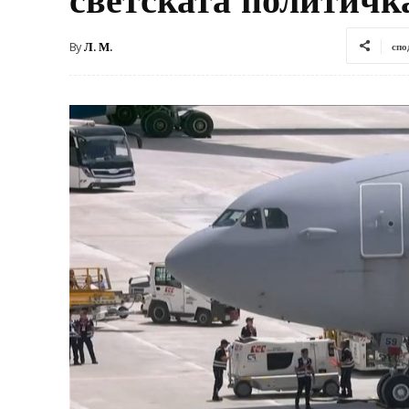
By
Л. М.
спо