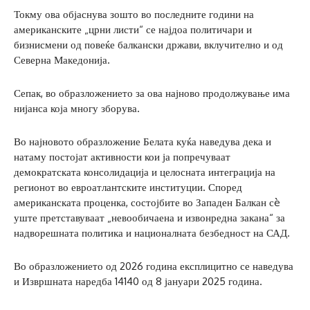
Токму ова објаснува зошто во последните години на
американските „црни листи“ се најдоа политичари и
бизнисмени од повеќе балкански држави, вклучително и од
Северна Македонија.
Сепак, во образложението за ова најново продолжување има
нијанса која многу зборува.
Во најновото образложение Белата куќа наведува дека и
натаму постојат активности кои ја попречуваат
демократската консолидација и целосната интеграција на
регионот во евроатлантските институции. Според
американската проценка, состојбите во Западен Балкан сè
уште претставуваат „невообичаена и извонредна закана“ за
надворешната политика и националната безбедност на САД.
Во образложението од 2026 година експлицитно се наведува
и Извршната наредба 14140 од 8 јануари 2025 година.