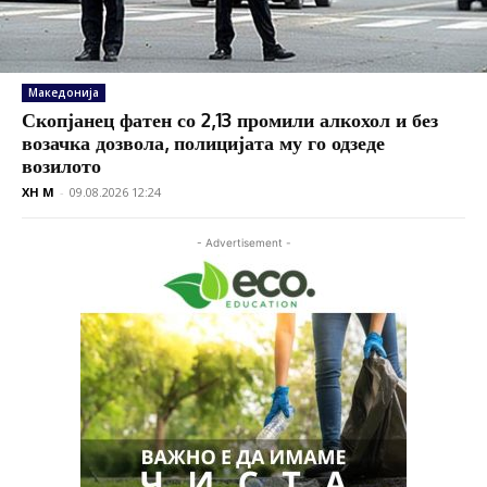
Македонија
Скопјанец фатен со 2,13 промили алкохол и без
возачка дозвола, полицијата му го одзеде
возилото
XH M
-
09.08.2026 12:24
- Advertisement -