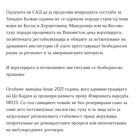
Одлуката на САД да ја продолжи вонредната состојба за
Западен Балкан одамна не се одржува поради страв од нова
војна во Босна и Херцеговина, Македонија или на Косово,
туку поради проценката на Вашингтон дека корупцијата,
политичката дестабилизација и обидите за поткопување на
државните институции сè уште претставуваат безбедносен
ризик за регионот и за американските интереси.
И корупцијата и поткопаните институции се безбедносно
прашање
Особено значајна беше 2021 година, кога администрацијата
на Џо Бајден ја прошири рамката преку Извршната наредба
14033. Со тоа санкциите повеќе не беа резервирани само за
оние што поттикнуваат насилство, туку и за лица што ја
загрозуваат регионалната стабилност преку корупција,
попречување на демократските процеси или непочитување
на меѓународните договори.