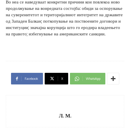
Во неа се наведуваат конкретни причини кои повлекоа ново
продолжување на вонредната состојба: обиди за оспорување
на суверенитетот и територијалниот интегритет на државите
од Западен Балкан; поткопување на поствоените договори и
институции; значајна корупција што го еродира владеењето
на правото; избегнување на американските санкции.
Facebook
X
WhatsApp
Л. М.