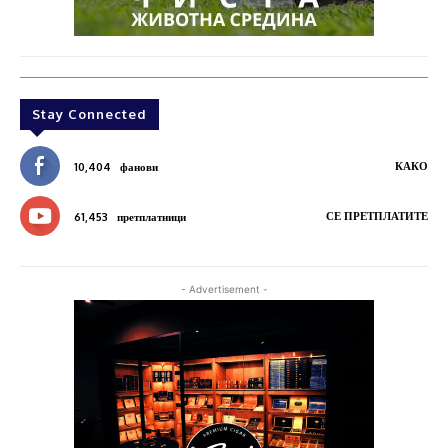
Stay Connected
КАКО
10,404
фанови
СЕ ПРЕТПЛАТИТЕ
61,453
претплатници
- Advertisement -