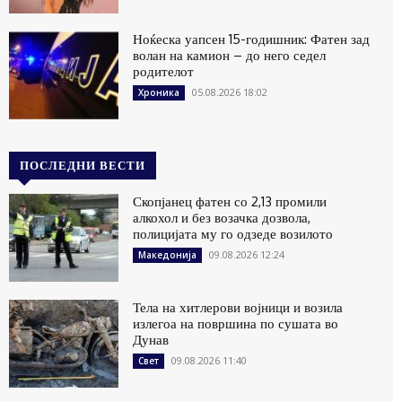
Ноќеска уапсен 15-годишник: Фатен зад
волан на камион – до него седел
родителот
05.08.2026 18:02
Хроника
ПОСЛЕДНИ ВЕСТИ
Скопјанец фатен со 2,13 промили
алкохол и без возачка дозвола,
полицијата му го одзеде возилото
09.08.2026 12:24
Македонија
Тела на хитлерови војници и возила
излегоа на површина по сушата во
Дунав
09.08.2026 11:40
Свет