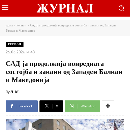
дома
Регион
САД ја продолжија вонредната состојба и закани од Западен
Балкан и Македонија
РЕГИОН
25.06.2026 14:43
САД ја продолжија вонредната
состојба и закани од Западен Балкан
и Македонија
By
Л. М.
Facebook
X
WhatsApp