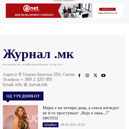
- Advertisement -
Журнал .мк
независен информативен портал
Адреса: 8 Ударна Бригада 20б, Скопје
Телефон: + 389 2 3217 815
Email: info @ zurnal.mk
ОД УРЕДНИКОТ
Мајка е на четири деца, а секси изгледот
не ѝ го простуваат: „Која е оваа…?“
(ФОТО)
08.08.2026 18:20
Шоубиз