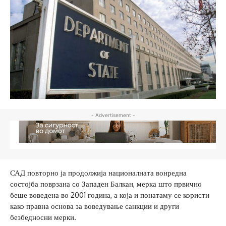
- Advertisement -
САД повторно ја продолжија националната вонредна
состојба поврзана со Западен Балкан, мерка што првично
беше воведена во 2001 година, а која и понатаму се користи
како правна основа за воведување санкции и други
безбедносни мерки.