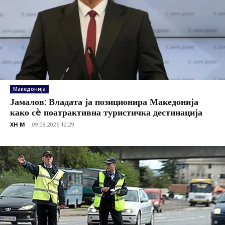
Македонија
Јамалов: Владата ја позиционира Македонија
како сè поатрактивна туристичка дестинација
XH M
-
09.08.2026 12:29