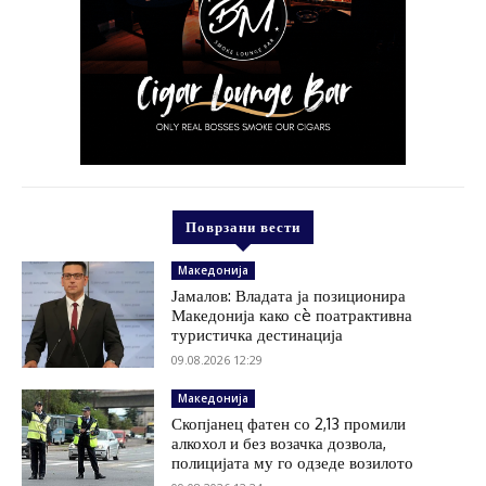
Поврзани вести
Македонија
Јамалов: Владата ја позиционира
Македонија како сè поатрактивна
туристичка дестинација
09.08.2026 12:29
Македонија
Скопјанец фатен со 2,13 промили
алкохол и без возачка дозвола,
полицијата му го одзеде возилото