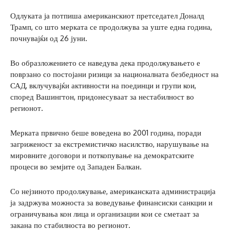
Одлуката ја потпиша американскиот претседател Доналд
Трамп, со што мерката се продолжува за уште една година,
почнувајќи од 26 јуни.
Во образложението се наведува дека продолжувањето е
поврзано со постојани ризици за националната безбедност на
САД, вклучувајќи активности на поединци и групи кои,
според Вашингтон, придонесуваат за нестабилност во
регионот.
Мерката првично беше воведена во 2001 година, поради
загриженост за екстремистичко насилство, нарушување на
мировните договори и поткопување на демократските
процеси во земјите од Западен Балкан.
Со нејзиното продолжување, американската администрација
ја задржува можноста за воведување финансиски санкции и
ограничувања кон лица и организации кои се сметаат за
закана по стабилноста во регионот.