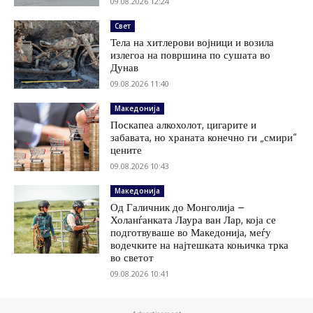
09.08.2026 12:24
Свет
Тела на хитлерови војници и возила
излегоа на површина по сушата во
Дунав
09.08.2026 11:40
Македонија
Поскапеа алкохолот, цигарите и
забавата, но храната конечно ги „смири“
цените
09.08.2026 10:43
Македонија
Од Галичник до Монголија –
Холанѓанката Лаура ван Лар, која се
подготвуваше во Македонија, меѓу
водечките на најтешката коњичка трка
во светот
09.08.2026 10:41