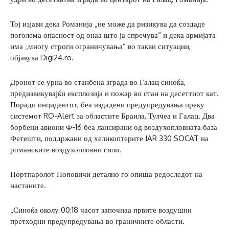
Тој изјави дека Романија „не може да ризикува да создаде
поголема опасност од онаа што ја спречува“ и дека армијата
има „многу строги ограничувања“ во такви ситуации,
објавува Digi24.ro.
Дронот се урна во станбена зграда во Галац синоќа,
предизвикувајќи експлозија и пожар во стан на десеттиот кат.
Поради инцидентот, беа издадени предупредувања преку
системот RO-Alert за областите Браила, Тулчеа и Галац. Два
борбени авиони Ф-16 беа лансирани од воздухопловната база
Фетешти, поддржани од хеликоптерите IAR 330 SOCAT на
романските воздухопловни сили.
Портпаролот Поповичи детално го опиша редоследот на
настаните.
„Синоќа околу 00:18 часот започнаа првите воздушни
претходни предупредувања во граничните области.