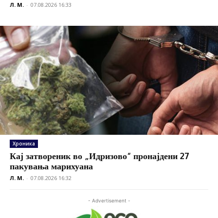
Л. М.
-
07.08.2026 16:33
Хроника
Кај затвореник во „Идризово“ пронајдени 27
пакувања марихуана
Л. М.
-
07.08.2026 16:32
- Advertisement -