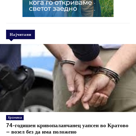
Најчитани
Хроника
74-годишен кривопаланчанец уапсен во Кратово
– возел без да има положено