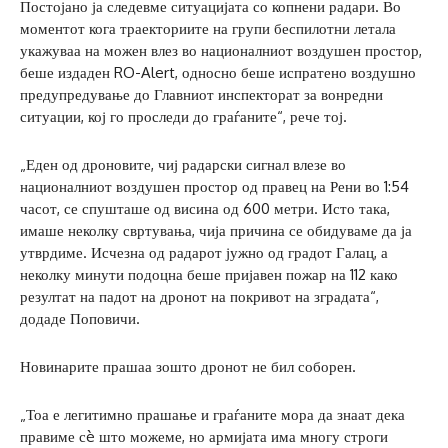
Постојано ја следевме ситуацијата со копнени радари. Во
моментот кога траекториите на групи беспилотни летала
укажуваа на можен влез во националниот воздушен простор,
беше издаден RO-Alert, односно беше испратено воздушно
предупредување до Главниот инспекторат за вонредни
ситуации, кој го проследи до граѓаните“, рече тој.
„Еден од дроновите, чиј радарски сигнал влезе во
националниот воздушен простор од правец на Рени во 1:54
часот, се спушташе од висина од 600 метри. Исто така,
имаше неколку свртувања, чија причина се обидуваме да ја
утврдиме. Исчезна од радарот јужно од градот Галац, а
неколку минути подоцна беше пријавен пожар на 112 како
резултат на падот на дронот на покривот на зградата“,
додаде Поповичи.
Новинарите прашаа зошто дронот не бил соборен.
„Тоа е легитимно прашање и граѓаните мора да знаат дека
правиме сè што можеме, но армијата има многу строги