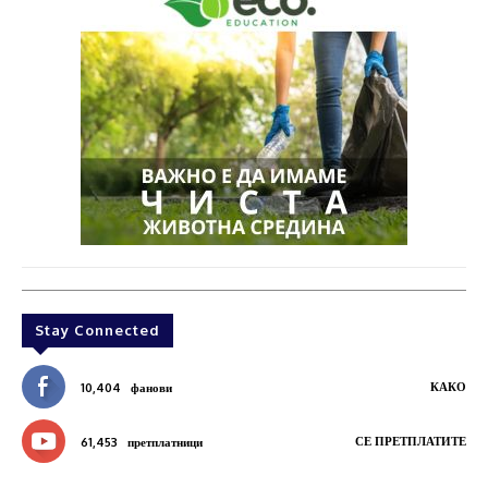
Stay Connected
КАКО
10,404
фанови
СЕ ПРЕТПЛАТИТЕ
61,453
претплатници