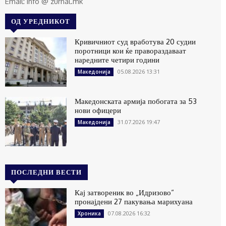
Email: info @ zurnal.mk
ОД УРЕДНИКОТ
Кривичниот суд вработува 20 судии
поротници кои ќе правораздаваат
наредните четири години
05.08.2026 13:31
Македонија
Македонската армија побогата за 53
нови офицери
31.07.2026 19:47
Македонија
ПОСЛЕДНИ ВЕСТИ
Кај затвореник во „Идризово“
пронајдени 27 пакувања марихуана
07.08.2026 16:32
Хроника