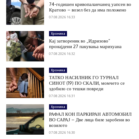
74-годишен кривопаланчанец уапсен во
Кратово – возел без да има положено
07.08.2026 16:33
Хроника
Кај затвореник во „Идризово“
пронајдени 27 пакувања марихуана
07.08.2026 16:32
Хроника
ТАТКО НАСИЛНИК ГО ТУРНАЛ
СИНОТ (19) ПО СКАЛИ, момчето се
здобило со тешки повреди
07.08.2026 16:31
Хроника
РАФАЛ КОН ПАРКИРАН АВТОМОБИЛ
ВО САРАЈ – Две лица биле заробени во
возилото
07.08.2026 16:30