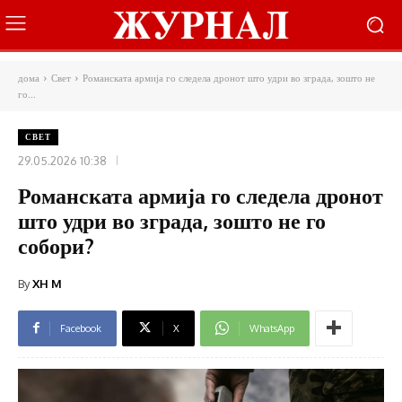
дома
Свет
Романската армија го следела дронот што удри во зграда, зошто не
го...
СВЕТ
29.05.2026 10:38
Романската армија го следела дронот
што удри во зграда, зошто не го
собори?
By
XH M
Facebook
X
WhatsApp