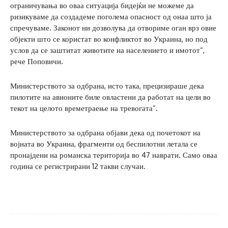
ограничувања во оваа ситуација бидејќи не можеме да
ризикуваме да создадеме поголема опасност од онаа што ја
спречуваме. Законот ни дозволува да отвориме оган врз овие
објекти што се користат во конфликтот во Украина, но под
услов да се заштитат животите на населението и имотот“,
рече Поповичи.
Министерството за одбрана, исто така, прецизираше дека
пилотите на авионите биле овластени да работат на цели во
текот на целото времетраење на тревогата“.
Министерството за одбрана објави дека од почетокот на
војната во Украина, фрагменти од беспилотни летала се
пронајдени на романска територија во 47 наврати. Само оваа
година се регистрирани 12 такви случаи.