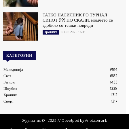
ТАТКО НАСИЛНИК ГО ТУРНАЛ
СИНОТ (19) ПО СКАЛИ, момчето се
здобило со тешки повреди
07.08.2026 16:31
Хроника
КАТЕГОРИИ
Македонија
9514
Свет
1882
Регион
1433
Шоубиз
1338
Хроника
1312
Спорт
1217
Журнал .мк © - 2025 // Develped by Anet.com.mk