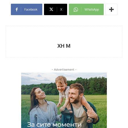
Facebook
X
WhatsApp
XH M
- Advertisement -