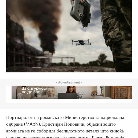
- Advertisement -
Портпаролот на романското Министерство за национална
одбрана (MApN), Кристијан Поповичи, објасни зошто
армијата не го соборила беспилотното летало што синоќа
удри во десеткатна зграда во центарот на Галац, Романија.