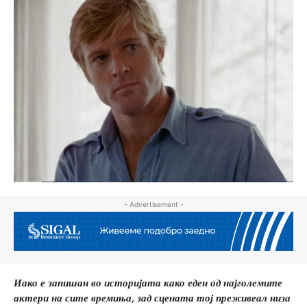
- Advertisement -
Иако е запишан во историјата како еден од најголемите
актери на сите времиња, зад сцената тој преживеал низа