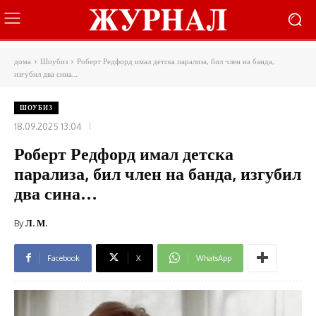
дома
Шоубиз
Роберт Редфорд имал детска парализа, бил член на банда,
изгубил два сина…
ШОУБИЗ
18.09.2025 13:04
Роберт Редфорд имал детска
парализа, бил член на банда, изгубил
два сина…
By
Л. М.
Facebook
X
WhatsApp