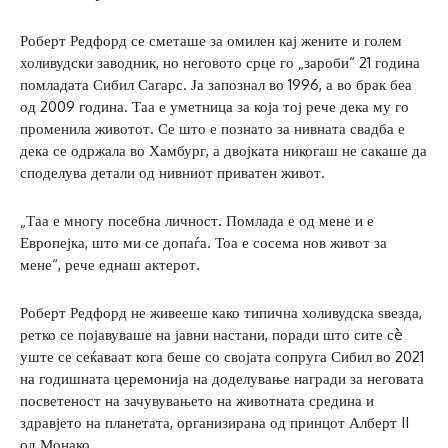
Роберт Редфорд се сметаше за омилен кај жените и голем
холивудски заводник, но неговото срце го „зароби“ 21 година
помладата Сибил Сагарс. Ја запознал во 1996, а во брак беа
од 2009 година. Таа е уметница за која тој рече дека му го
променила животот. Се што е познато за нивната свадба е
дека се одржала во Хамбург, а двојката никогаш не сакаше да
споделува детали од нивниот приватен живот.
„Таа е многу посебна личност. Помлада е од мене и е
Европејка, што ми се допаѓа. Тоа е сосема нов живот за
мене“, рече еднаш актерот.
Роберт Редфорд не живееше како типична холивудска ѕвезда,
ретко се појавуваше на јавни настани, поради што сите сè
уште се сеќаваат кога беше со својата сопруга Сибил во 2021
на годишната церемонија на доделување награди за неговата
посветеност на зачувувањето на животната средина и
здравјето на планетата, организирана од принцот Алберт II
од Монако.