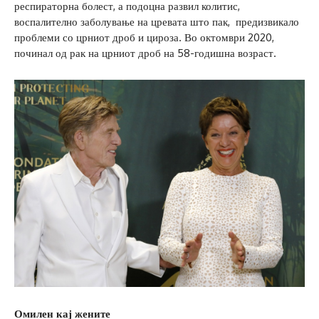
респираторна болест, а подоцна развил колитис,
воспалително заболување на цревата што пак, предизвикало
проблеми со црниот дроб и цироза. Во октомври 2020,
починал од рак на црниот дроб на 58-годишна возраст.
Омилен кај жените