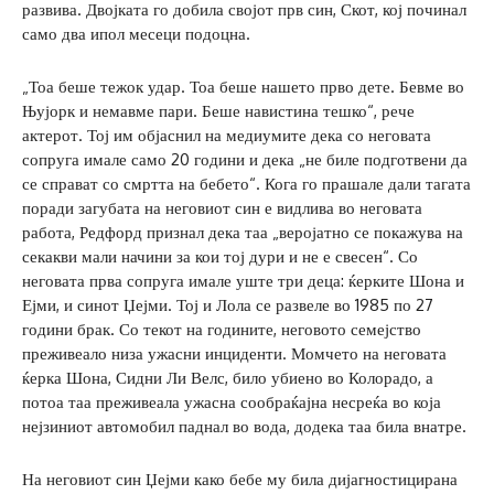
развива. Двојката го добила својот прв син, Скот, кој починал
само два ипол месеци подоцна.
„Тоа беше тежок удар. Тоа беше нашето прво дете. Бевме во
Њујорк и немавме пари. Беше навистина тешко“, рече
актерот. Тој им објаснил на медиумите дека со неговата
сопруга имале само 20 години и дека „не биле подготвени да
се справат со смртта на бебето“. Кога го прашале дали тагата
поради загубата на неговиот син е видлива во неговата
работа, Редфорд признал дека таа „веројатно се покажува на
секакви мали начини за кои тој дури и не е свесен“. Со
неговата прва сопруга имале уште три деца: ќерките Шона и
Ејми, и синот Џејми. Тој и Лола се развеле во 1985 по 27
години брак. Со текот на годините, неговото семејство
преживеало низа ужасни инциденти. Момчето на неговата
ќерка Шона, Сидни Ли Велс, било убиено во Колорадо, а
потоа таа преживеала ужасна сообраќајна несреќа во која
нејзиниот автомобил паднал во вода, додека таа била внатре.
На неговиот син Џејми како бебе му била дијагностицирана