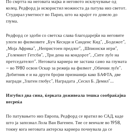
По смртта на неговата мајка и неговото исклучување од
колеџ, Редфорд ја искористил можноста да патува низ светот.
Студирал уметност во Париз, што на крајот го довело до
глума.
Редфорд се здоби со светска слава благодарејќи на неговите
улоги во филмовите „Буч Кесиди и Санденс Кид“, „Бодежот“,
„Моја Африка“, „Непристоен предлог“, „Шпионски игри“,
„Големиот Гетсби“, „Три дена на кондорот“, „Сите луѓе на
претседателот“. Неговата кариера не застана само на глумата
– во 1980 освои Оскар за режија на филмот „Обични луѓе“.
Добитник е и на други бројни признанија како БАФТА, две
награди „Златен глобус“, Наградата „Сесил Б. Демил“…
И
згуби
л
два сина, ќерка
та доживеала тешка
сообраќајна
несреќа
По патувањето низ Европа, Редфорд се вратил во САД, каде
што ја запознал Лола Ван Вагенен. Тие се венчале во 1958,
токму кога неговата актерска кариера почнувала да се