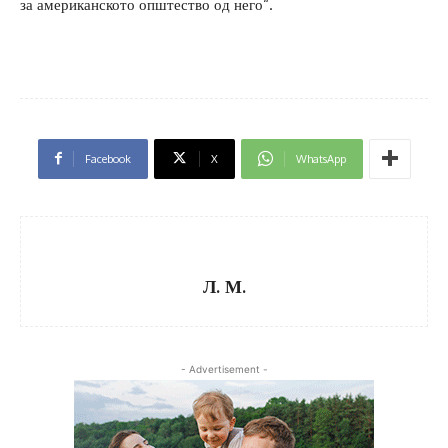
за американското општество од него“.
Facebook
X
WhatsApp
Л. М.
- Advertisement -