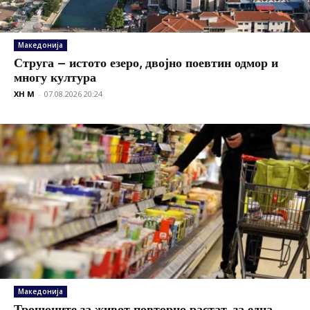
Македонија
Струга – истото езеро, двојно поевтин одмор и
многу култура
XH M
-
07.08.2026 20:24
Македонија
Трошоците за живот повторно растат, за една