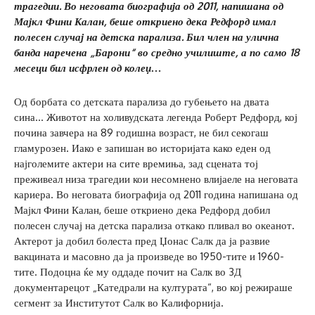
трагедии. Во неговата биографија од 2011, напишана од
Мајкл Фини Калан, беше откриено дека Редфорд имал
полесен случај на детска парализа. Бил член на улична
банда наречена „Барони“ во средно училиште, а по само 18
месеци бил исфрлен од колеџ…
Од борбата со детската парализа до губењето на двата
сина… Животот на холивудската легенда Роберт Редфорд, кој
почина завчера на 89 годишна возраст, не бил секогаш
гламурозен. Иако е запишан во историјата како еден од
најголемите актери на сите времиња, зад сцената тој
преживеал низа трагедии кои несомнено влијаеле на неговата
кариера. Во неговата биографија од 2011 година напишана од
Мајкл Фини Калан, беше откриено дека Редфорд добил
полесен случај на детска парализа откако пливал во океанот.
Актерот ја добил болеста пред Џонас Салк да ја развие
вакцината и масовно да ја произведе во 1950-тите и 1960-
тите. Подоцна ќе му оддаде почит на Салк во 3Д
документарецот „Катедрали на културата“, во кој режираше
сегмент за Институтот Салк во Калифорнија.