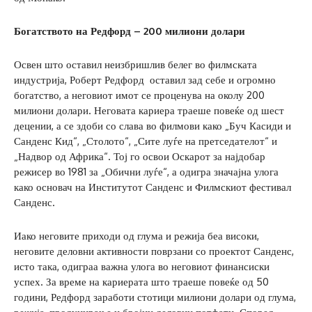
Богатството на Редфорд – 200 милиони долари
Освен што оставил неизбришлив белег во филмската
индустрија, Роберт Редфорд оставил зад себе и огромно
богатство, а неговиот имот се проценува на околу 200
милиони долари. Неговата кариера траеше повеќе од шест
децении, а се здоби со слава во филмови како „Буч Касиди и
Санденс Кид“, „Столото“, „Сите луѓе на претседателот“ и
„Надвор од Африка“. Тој го освои Оскарот за најдобар
режисер во 1981 за „Обични луѓе“, а одигра значајна улога
како основач на Институтот Санденс и Филмскиот фестивал
Санденс.
Иако неговите приходи од глума и режија беа високи,
неговите деловни активности поврзани со проектот Санденс,
исто така, одиграа важна улога во неговиот финансиски
успех. За време на кариерата што траеше повеќе од 50
години, Редфорд заработи стотици милиони долари од глума,