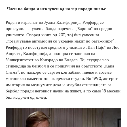
Член на банда
и и
склучен од колеџ поради пиење
Роден и израснат во Јужна Калифорнија, Редфорд се
приклучил на улична банда наречена „Барони“ во средно
училиште. Според книга од 2011, тој бил уапсен за
„позајмување автомобил со украден накит во багажникот“.
Редфорд го посетувал средното училиште „Ван Најс“ во Лос
Анџелес, Калифорнија, а подоцна се запишал на
Универзитетот во Колорадо во Болдер. Тој студирал со
стипендија за бејзбол и се приклучил на братството „Капа
Сигма“, но наскоро се свртел кон забави, пиење и возење
мотоцикли наместо кон академски студии. Во 1990, актерот
им открил на медиумите дека ја изгубил стипендијата за
бејзбол поради неговиот начин на живот, а по само 18 месеци
бил исфрлен од колеџ.