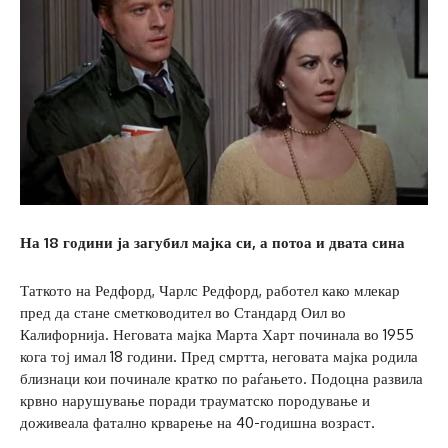
На 18 години ја загубил мајка си
, а потоа и двата сина
Таткото на Редфорд, Чарлс Редфорд, работел како млекар
пред да стане сметководител во Стандард Оил во
Калифорнија. Неговата мајка Марта Харт починала во 1955
кога тој имал 18 години. Пред смртта, неговата мајка родила
близнаци кои починале кратко по раѓањето. Подоцна развила
крвно нарушување поради трауматско породување и
доживеала фатално крварење на 40-годишна возраст.