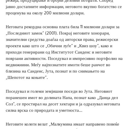
режија, продуцирање и бројни деловни потфати. Според
јавно достапните информации, неговото вкупно богатство се
проценува на околу 200 милиони долари.
Неговата рекордна основна плата била 11 милиони долари за
„Последниот замок“ (2001). Покрај неговите хонорари,
значителни средства доаѓаа од авторски права, режисерски
проекти како што се „Обични луѓе“ и „Квиз шоу“, како и
приходи генерирани од Институтот Санденс и неговите
поврзани активности. Поседувал и импресивно портфолио на
недвижнини. Меѓу најпознатите имоти беше ранчот во
близина на Санденс, Јута, познат и по снимањето на
„Шепотот на коњите“.
Поседувал и големи земјишни поседи во Јута. Неговиот
поранешен имот во долината Напа, познат како „Данца дел
Сол“, се простирал на десет хектари и ја одразувал неговата
силна врска со природата и уметноста…
Неговите колеги велат „Малкумина имаат направено повеќе