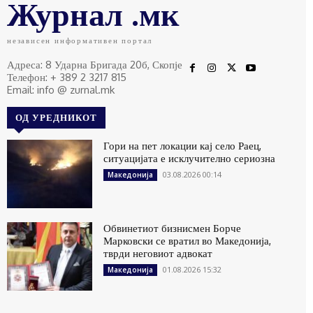
Журнал .мк
независен информативен портал
Адреса: 8 Ударна Бригада 20б, Скопје
Телефон: + 389 2 3217 815
Email: info @ zurnal.mk
ОД УРЕДНИКОТ
Гори на пет локации кај село Раец,
ситуацијата е исклучително сериозна
03.08.2026 00:14
Македонија
Обвинетиот бизнисмен Борче
Марковски се вратил во Македонија,
тврди неговиот адвокат
01.08.2026 15:32
Македонија