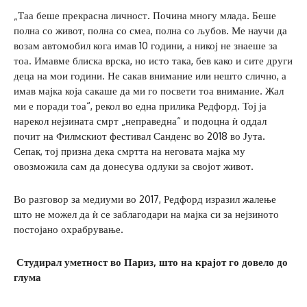
„Таа беше прекрасна личност. Почина многу млада. Беше
полна со живот, полна со смеа, полна со љубов. Ме научи да
возам автомобил кога имав 10 години, а никој не знаеше за
тоа. Имавме блиска врска, но исто така, бев како и сите други
деца на мои години. Не сакав внимание или нешто слично, а
имав мајка која сакаше да ми го посвети тоа внимание. Жал
ми е поради тоа“, рекол во една прилика Редфорд. Тој ја
нарекол нејзината смрт „неправедна“ и подоцна ѝ оддал
почит на Филмскиот фестивал Санденс во 2018 во Јута.
Сепак, тој призна дека смртта на неговата мајка му
овозможила сам да донесува одлуки за својот живот.
Во разговор за медиуми во 2017, Редфорд изразил жалење
што не можел да ѝ се заблагодари на мајка си за нејзиното
постојано охрабрување.
Студирал уметност во Париз, што на крајот го довело до
глума