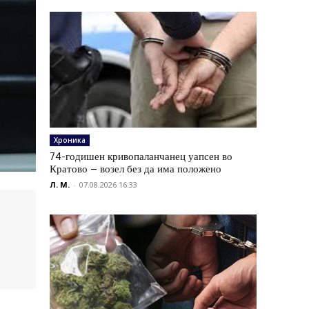
Хроника
74-годишен кривопаланчанец уапсен во
Кратово – возел без да има положено
Л. М.
-
07.08.2026 16:33