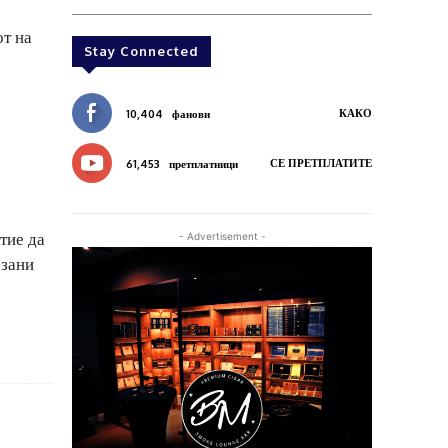
от на
Stay Connected
КАКО
10,404
фанови
СЕ ПРЕТПЛАТИТЕ
61,453
претплатници
тие да
- Advertisement -
рзани