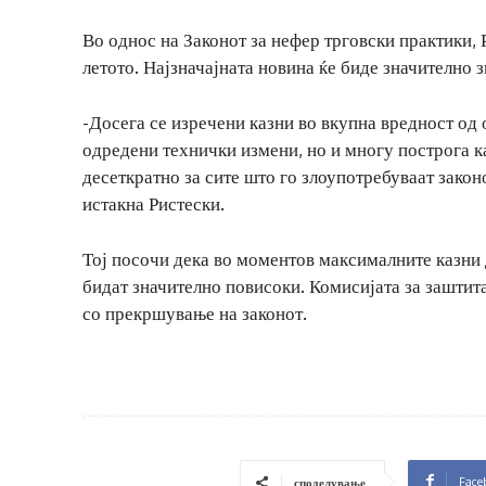
Во однос на Законот за нефер трговски практики, 
летото. Најзначајната новина ќе биде значително 
-Досега се изречени казни во вкупна вредност од
одредени технички измени, но и многу построга к
десеткратно за сите што го злоупотребуваат закон
истакна Ристески.
Тој посочи дека во моментов максималните казни д
бидат значително повисоки. Комисијата за заштит
со прекршување на законот.
Face
споделување