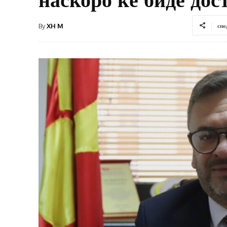
By
XH M
спо