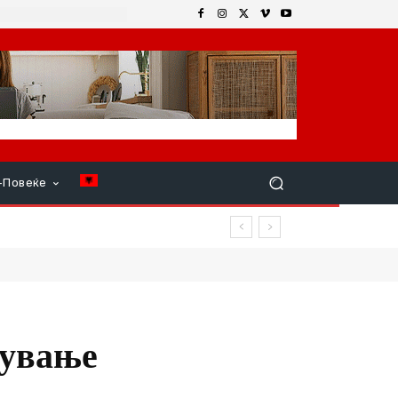
+Повеќе
овреди
тување