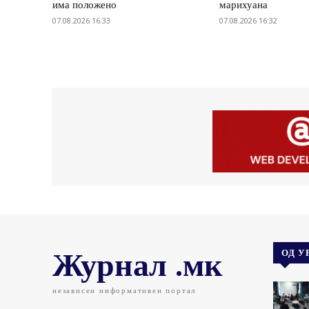
има положено
марихуана
07.08.2026 16:33
07.08.2026 16:32
Журнал .мк
ОД У
независен информативен портал