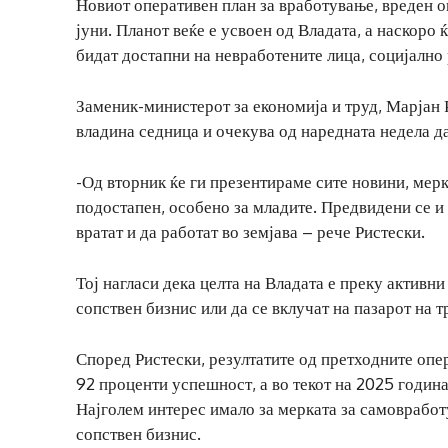
Новиот оперативен план за вработување, вреден ок
јуни. Планот веќе е усвоен од Владата, а наскоро 
бидат достапни на невработените лица, социјално
Заменик-министерот за економија и труд, Марјан Р
владина седница и очекува од наредната недела д
-Од вторник ќе ги презентираме сите новини, мерк
подостапен, особено за младите. Предвидени се и
вратат и да работат во земјава – рече Ристески.
Тој нагласи дека целта на Владата е преку активн
сопствен бизнис или да се вклучат на пазарот на т
Според Ристески, резултатите од претходните опе
92 проценти успешност, а во текот на 2025 година
Најголем интерес имало за мерката за самовработу
сопствен бизнис.