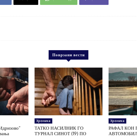
Поврзани вести
Хроника
Хроника
„Идризово“
ТАТКО НАСИЛНИК ГО
РАФАЛ КОН 
увања
ТУРНАЛ СИНОТ (19) ПО
АВТОМОБИЛ 