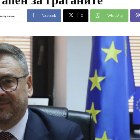
Facebook
X
WhatsApp
делување