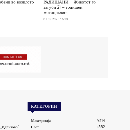
обени во возилото
РАДИШАНИ – Животот го
загуби 21 – годишен
мотоциклист
07.08.2026 16:29
КАТЕГОРИИ
Македонија
9514
 „Идризово“
Свет
1882