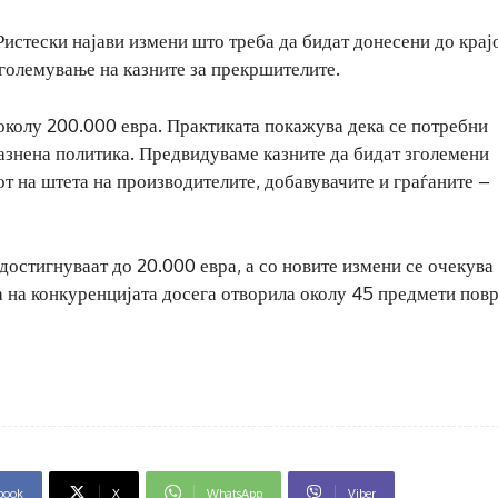
Ристески најави измени што треба да бидат донесени до крај
зголемување на казните за прекршителите.
 околу 200.000 евра. Практиката покажува дека се потребни
азнена политика. Предвидуваме казните да бидат зголемени
от на штета на производителите, добавувачите и граѓаните –
остигнуваат до 20.000 евра, а со новите измени се очекува 
а на конкуренцијата досега отворила околу 45 предмети пов
book
X
WhatsApp
Viber