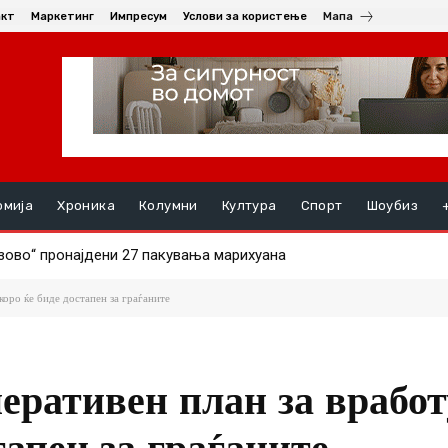
акт
Маркетинг
Импресум
Услови за користење
Мапа
омија
Хроника
Колумни
Култура
Спорт
Шоубиз
ово“ пронајдени 27 пакувања марихуана
РНАЛ СИНОТ (19) ПО СКАЛИ, момчето се здобило со тешки п
коро ќе биде достапен за граѓаните
перативен план за врабо
тапен за граѓаните