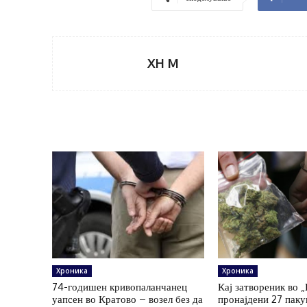
XH M
Хроника
Хроника
74-годишен кривопаланчанец
Кај затвореник во 
уапсен во Кратово – возел без да
пронајдени 27 пак