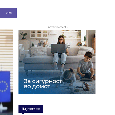
Viber
- Advertisement -
Најчитани