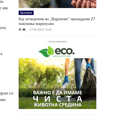
на
е им
Хроника
Кај затвореник во „Идризово“ пронајдени 27
пакувања марихуана
ата
Л. М.
-
07.08.2026 16:32
- Advertisement -
се
иран со
ање.