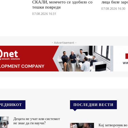
СКАЛИ, момчето се здобило со
лица биле зар
тешки повреди
07.08.2026 16:30
07.08.2026 16:31
- Advertisement -
РЕДНИКОТ
ПОСЛЕДНИ ВЕСТИ
Децата не учат или системот
не знае да ги научи?
Кај затвореник во