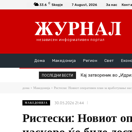
C
33.6
Skopje
7 August, 2026
За нас
Конт
независен информативен портал
Дома
Македонија
Регион
Свет
Екон
Кај затвореник во „Идриз
ТАТКО НАСИЛНИК ГО ТУ
ПОСЛЕДНИ ВЕСТИ
дома
Македонија
Ристески: Новиот оперативен план за вработување нас
30.05.2026 21:44
МАКЕДОНИЈА
Ристески: Новиот о
наскоро ќе биде дос