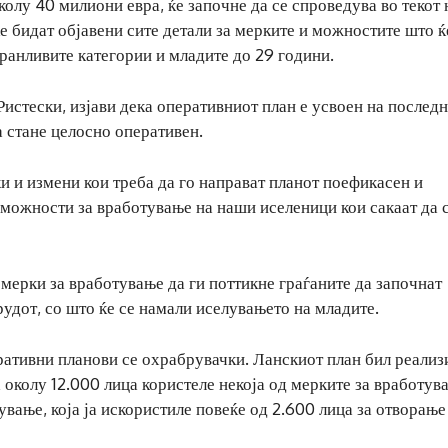
олу 40 милиони евра, ќе започне да се спроведува во текот 
ќе бидат објавени сите детали за мерките и можностите што ќ
 ранливите категории и младите до 29 години.
истески, изјави дека оперативниот план е усвоен на последн
а стане целосно оперативен.
и и измени кои треба да го направат планот поефикасен и
 можности за вработување на наши иселеници кои сакаат да 
и мерки за вработување да ги поттикне граѓаните да започнат
рудот, со што ќе се намали иселувањето на младите.
ративни планови се охрабрувачки. Ланскиот план бил реализ
 околу 12.000 лица користеле некоја од мерките за вработув
вање, која ја искористиле повеќе од 2.600 лица за отворање