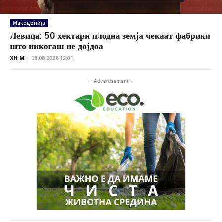
Македонија
Левица: 50 хектари плодна земја чекаат фабрики
што никогаш не дојдоа
XH M
-
08.08.2026 12:01
- Advertisement -