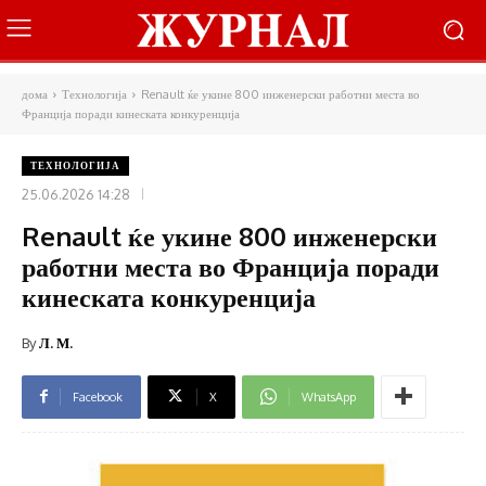
дома
Технологија
Renault ќе укине 800 инженерски работни места во
Франција поради кинеската конкуренција
ТЕХНОЛОГИЈА
25.06.2026 14:28
Renault ќе укине 800 инженерски
работни места во Франција поради
кинеската конкуренција
By
Л. М.
Facebook
X
WhatsApp