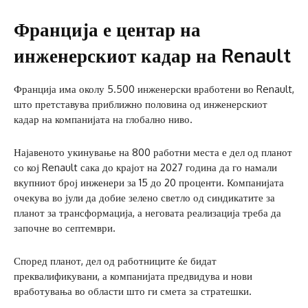
Франција е центар на
инженерскиот кадар на Renault
Франција има околу 5.500 инженерски вработени во Renault,
што претставува приближно половина од инженерскиот
кадар на компанијата на глобално ниво.
Најавеното укинување на 800 работни места е дел од планот
со кој Renault сака до крајот на 2027 година да го намали
вкупниот број инженери за 15 до 20 проценти. Компанијата
очекува во јули да добие зелено светло од синдикатите за
планот за трансформација, а неговата реализација треба да
започне во септември.
Според планот, дел од работниците ќе бидат
преквалификувани, а компанијата предвидува и нови
вработувања во области што ги смета за стратешки.