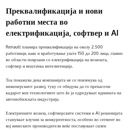
Преквалификација и нови
работни места во
електрификација, софтвер и AI
Renault планира преквалификација на околу 2.500
работници, како и вработување уште 150 до 200 лица, главно
во области поврзани со електрификација на возилата,
софтвер и вештачка интелигенција.
Тоа покажува дека компанијата не се повлекува од
инженерскиот развој, туку се обидува да го пренасочи
кадарот кон технологиите што ќе ја одредуваат иднината на
автомобилската индустрија.
Електричните возила, софтверските системи и AI решенијата
стануваат клучни за конкурентноста, особено во сегмент во
кој кинеските производители веќе поставуваат силен