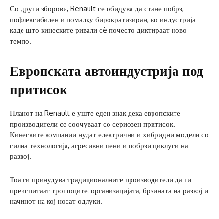
Со други зборови, Renault се обидува да стане побрз,
пофлексибилен и помалку бирократизиран, во индустрија
каде што кинеските ривали сè почесто диктираат ново
темпо.
Европската автоиндустрија под
притисок
Планот на Renault е уште еден знак дека европските
производители се соочуваат со сериозен притисок.
Кинеските компании нудат електрични и хибридни модели со
силна технологија, агресивни цени и побрзи циклуси на
развој.
Тоа ги принудува традиционалните производители да ги
преиспитаат трошоците, организацијата, брзината на развој и
начинот на кој носат одлуки.