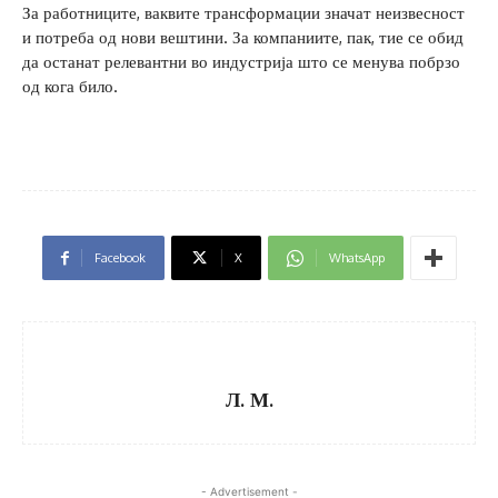
За работниците, ваквите трансформации значат неизвесност
и потреба од нови вештини. За компаниите, пак, тие се обид
да останат релевантни во индустрија што се менува побрзо
од кога било.
Facebook
X
WhatsApp
Л. М.
- Advertisement -