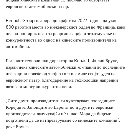
европскиот автомобилски пазар.
Renault Group планира до крајот на 2027 година да укине
800 работни места во инженерскиот оддел во Франција, како
дел од поширок план за реорганизација и зголемување на
конкурентноста во однос на кинеските производители на
автомобили.
Главниот технолошки директор на Renault, Филип Бруне,
изјави дека кинеските автомобилски компании во последните
две години повеќе од тројно го зголемиле својот удел на
европскиот пазар, благодарение на технолошки напредни
возила и многу конкурентни цени.
„Сите други производители ги чувствуваат последиците –
Корејците, Јапонците во Европа, но и другите европски
производители, вклучувајќи нè и нас. Мора да бидеме
подготвени да се натпреваруваме со кинеските компании“,
рече Бруне.