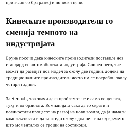
притисок со брз развој и пониски цени.
Кинеските производители го
сменија темпото на
индустријата
Бруне посочи дека кинеските производители поставиле нов
стандард во автомобилската индустрија. Според него, тие
можат да развијат нов модел за околу две години, додека на
традиционалните производители често им се потребни околу
четири години.
За Renault, тоа значи дека проблемот не е само во цената,
туку и во брзината. Компанијата сака да го скрати и
поедностави процесот на развој на нови возила, да ја намали
комплексноста и да заштеди околу една петтина од времето
што моментално се троши на состаноци.