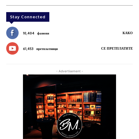
Stay Connected
КАКО
10,404
фанови
СЕ ПРЕТПЛАТИТЕ
61,453
претплатници
- Advertisement -