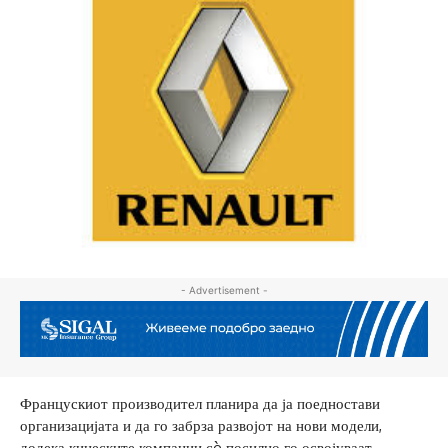
- Advertisement -
Францускиот производител планира да ја поедностави
организацијата и да го забрза развојот на нови модели,
додека кинеските компании сè посилно го освојуваат