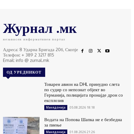
Журнал .мк
независен информативен портал
Адреса: 8 Ударна Бригада 20б, Скопје
Телефон: + 389 2 3217 815
Email: info @ zurnal.mk
ОД УРЕДНИКОТ
Товарен авион на DHL принудно слета
по судир со непознат објект во
Германија, полицијата пронајде дрон со
експлозив
05.08.2026 18:18
Македонија
Водата на Попова Шапка не е безбедна
за пиење
01.08.2026 21:26
Македонија