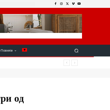
+Повеќе
вреди
ри од