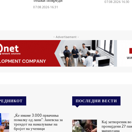
тешки повреди
07.08.2026 16:30
07.08.2026 16:31
- Advertisement -
РЕДНИКОТ
ПОСЛЕДНИ ВЕСТИ
„Ќе имаме 3.000 првачиња
помалку од лани“: Јаневска за
Кај затвореник во
трендот на намалување на
пронајдени 27 па
бројот на ученици
марихуана