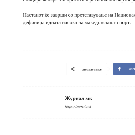
Настанот ќе заврши со претставување на Националн
дефинира идната насока на македонскиот спорт.
Face
споделување
Журнал.мк
https://zurnal.mk