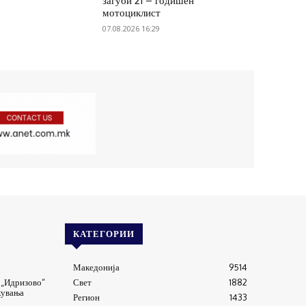
загуби 21 – годишен
мотоциклист
07.08.2026 16:29
КАТЕГОРИИ
Македонија
9514
 „Идризово“
Свет
1882
кувања
Регион
1433