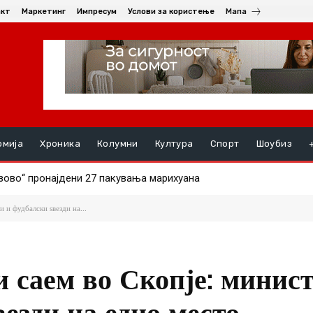
акт
Маркетинг
Импресум
Услови за користење
Мапа
омија
Хроника
Колумни
Култура
Спорт
Шоубиз
НАЛ СИНОТ (19) ПО СКАЛИ, момчето се здобило со тешки по
 и фудбалски ѕвезди на...
 саем во Скопје: минист
везди на едно место