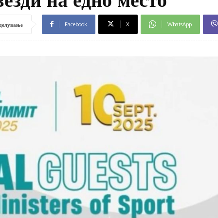
Facebook
X
WhatsApp
делување