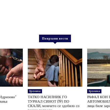
Поврзани вести
Хроника
Хроника
„Идризово“
ТАТКО НАСИЛНИК ГО
РАФАЛ КОН 
увања
ТУРНАЛ СИНОТ (19) ПО
АВТОМОБИЛ 
СКАЛИ, момчето се здобило со
лица биле зар