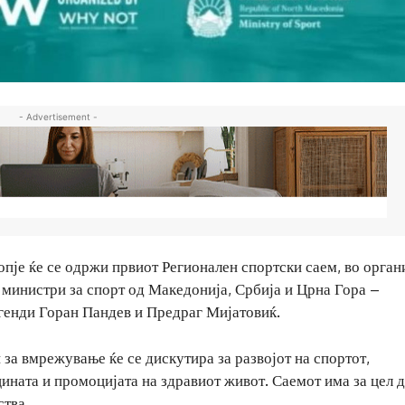
- Advertisement -
опје ќе се одржи првиот Регионален спортски саем, во орган
 министри за спорт од Македонија, Србија и Црна Гора –
егенди Горан Пандев и Предраг Мијатовиќ.
за вмрежување ќе се дискутира за развојот на спортот,
ината и промоцијата на здравиот живот. Саемот има за цел 
ства.