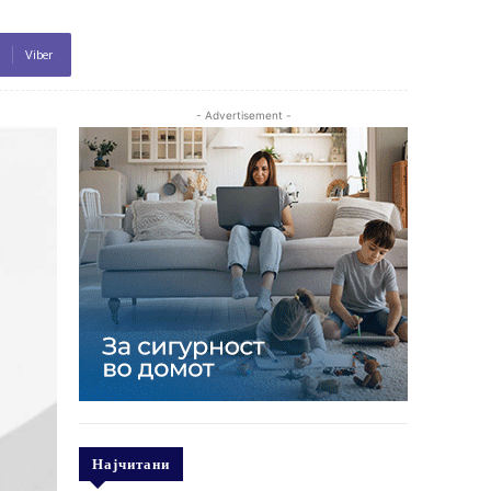
Viber
- Advertisement -
Најчитани