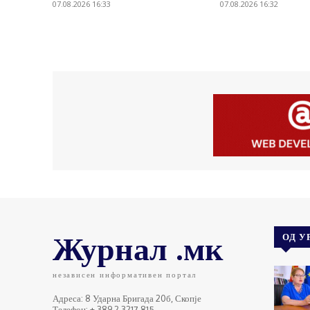
07.08.2026 16:33
07.08.2026 16:32
Журнал .мк
ОД У
независен информативен портал
Адреса: 8 Ударна Бригада 20б, Скопје
Телефон: + 389 2 3217 815