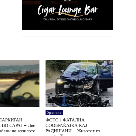
Хроника
ПАРКИРАН
ФОТО | ФАТАЛНА
ВО САРАЈ – Две
СООБРАЌАЈКА КАЈ
обени во возилото
РАДИШАНИ – Животот го