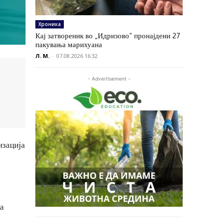
Хроника
Кај затвореник во „Идризово“ пронајдени 27
пакувања марихуана
Л. М.
-
07.08.2026 16:32
- Advertisement -
изација
да