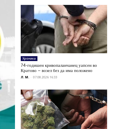
Хроника
74-годишен кривопаланчанец уапсен во
Кратово – возел без да има положено
Л. М.
-
07.08.2026 16:33