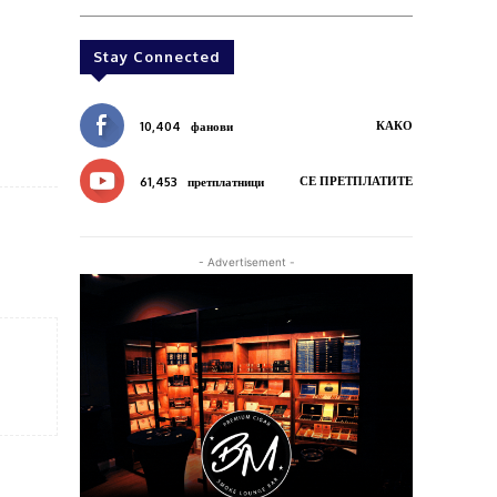
Stay Connected
КАКО
10,404
фанови
СЕ ПРЕТПЛАТИТЕ
61,453
претплатници
- Advertisement -