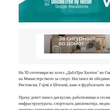
На 10 септември во хотел „ДаблТри Хилтон“ во Ск
на Министерството за спорт. Настанот ќе обедини
Ристовски, Гајиќ и Шчекиќ, како и фудбалските л
Преку девет панел-дискусии, работилници и сесии 
инфраструктурата, спортската дипломатија, медиц
иницира конкретни проекти и регионални партнер