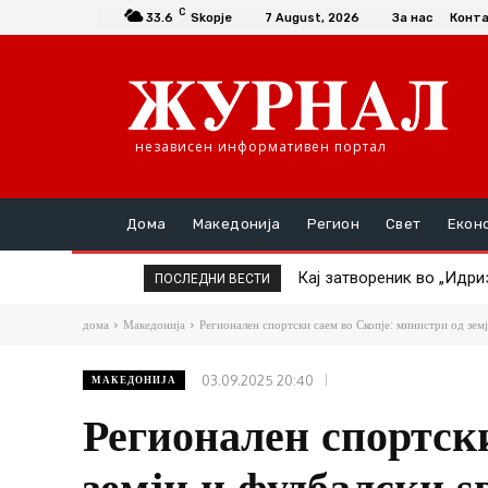
C
33.6
Skopje
7 August, 2026
За нас
Конт
независен информативен портал
Дома
Македонија
Регион
Свет
Екон
ТАТКО НАСИЛНИК ГО ТУР
ПОСЛЕДНИ ВЕСТИ
дома
Македонија
Регионален спортски саем во Скопје: министри од земји
03.09.2025 20:40
МАКЕДОНИЈА
Регионален спортски
земји и фудбалски ѕ