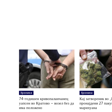
Хроника
Хроника
74-годишен кривопаланчанец
Кај затвореник во 
уапсен во Кратово – возел без да
пронајдени 27 пак
има положено
марихуана