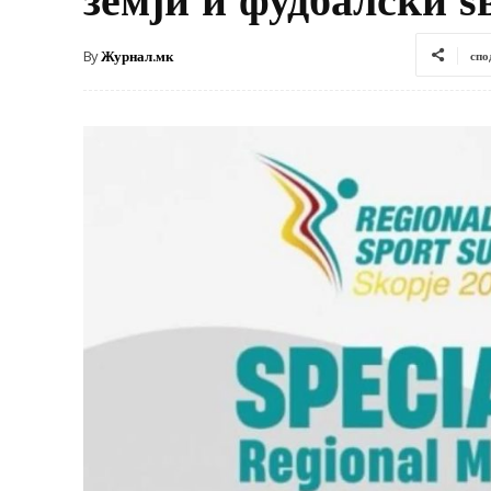
By
Журнал.мк
спо