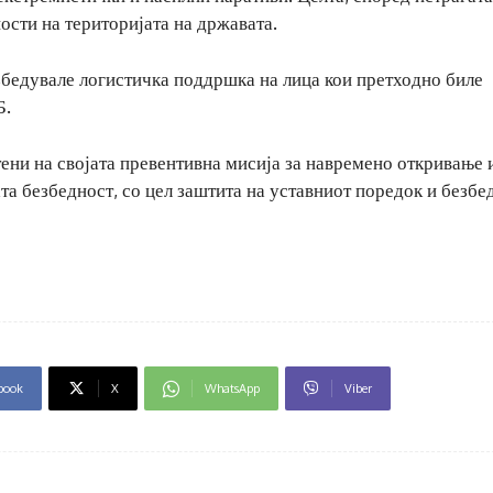
сти на територијата на државата.
збедувале логистичка поддршка на лица кои претходно биле
Б.
тени на својата превентивна мисија за навремено откривање 
та безбедност, со цел заштита на уставниот поредок и безбе
book
X
WhatsApp
Viber