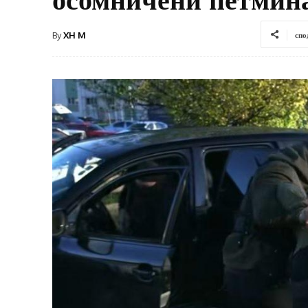
By
XH M
спо