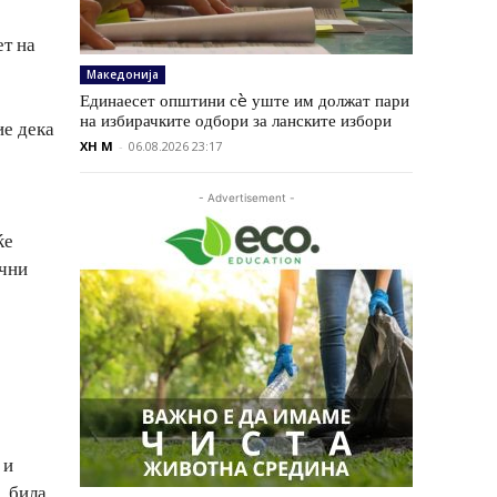
ет на
Македонија
Единаесет општини сè уште им должат пари
на избирачките одбори за ланските избори
ие дека
XH M
-
06.08.2026 23:17
- Advertisement -
ќе
ични
 и
, била