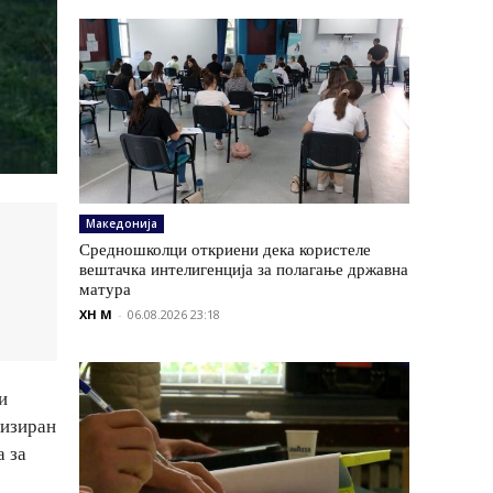
Македонија
Средношколци откриени дека користеле
вештачка интелигенција за полагање државна
матура
XH M
-
06.08.2026 23:18
и
низиран
а за