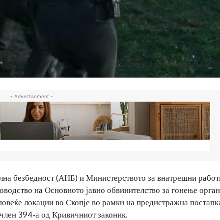
- Advertisement -
ална безбедност (АНБ) и Министерството за внатрешни работ
ководство на Основното јавно обвинителство за гонење орга
повеќе локации во Скопје во рамки на предистражна постапк
член 394-а од Кривичниот законик.