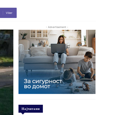
Viber
- Advertisement -
Најчитани