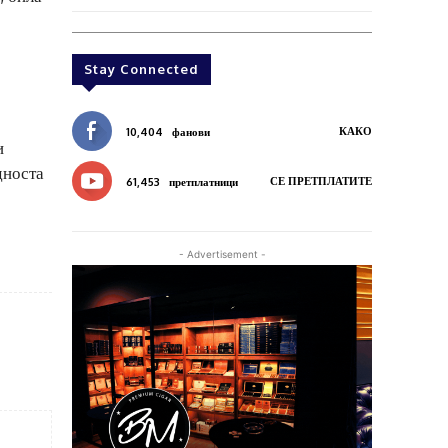
Stay Connected
КАКО
10,404
фанови
и
дноста
СЕ ПРЕТПЛАТИТЕ
61,453
претплатници
- Advertisement -