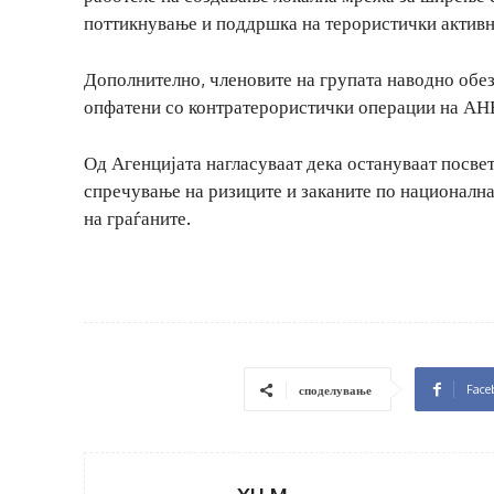
поттикнување и поддршка на терористички активно
Дополнително, членовите на групата наводно обе
опфатени со контратерористички операции на АН
Од Агенцијата нагласуваат дека остануваат посве
спречување на ризиците и заканите по национална
на граѓаните.
Face
споделување