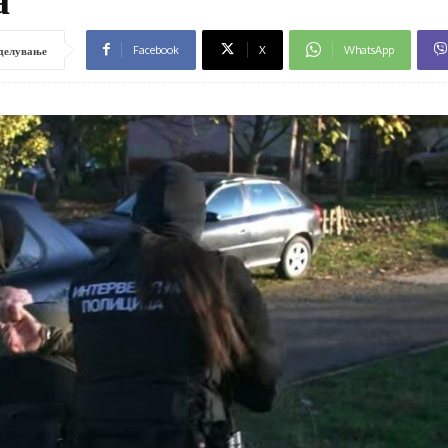
Facebook
X
WhatsApp
делување