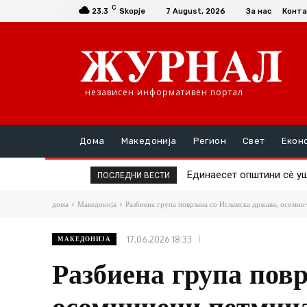
C
23.3
Skopje
7 August, 2026
За нас
Конта
независен информативен портал
Дома
Македонија
Регион
Свет
Екон
Единаесет општини сè уште
Повторно скок на ценат
ПОСЛЕДНИ ВЕСТИ
дома
Македонија
Разбиена група поврзана со Исламска држава, осомни
17.06.2026 18:33
МАКЕДОНИЈА
Разбиена група пов
осомничени петмин