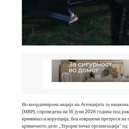
Во координирана акција на Агенцијата за национ
(МВР), спроведена на 16 јуни 2026 година под ра
криминал и корупција, беа извршени претреси на 
кривичното дело „Терористичка организација“ од 