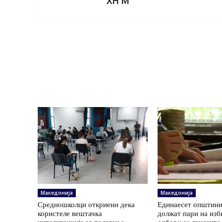
XH M
Македонија
Македонија
Средношколци откриени дека
Единаесет општини
користеле вештачка
должат пари на изб