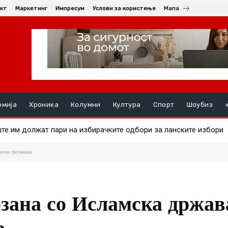
кт
Маркетинг
Импресум
Услови за користење
Мапа
омија
Хроника
Колумни
Култура
Спорт
Шоубиз
 им должат пари на избирачките одбори за ланските избори
а на златото
чени петмина
рзана со Исламска држав
а