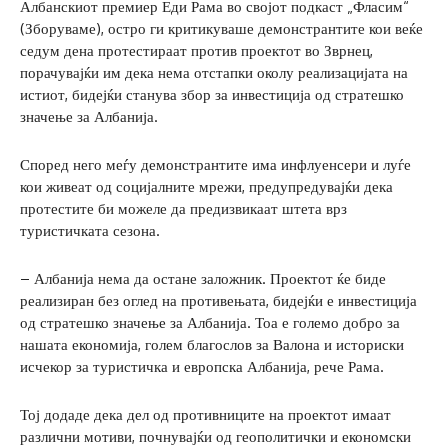
Албанскиот премиер Еди Рама во својот подкаст „Фласим“
(Зборуваме), остро ги критикуваше демонстрантите кои веќе
седум дена протестираат против проектот во Зврнец,
порачувајќи им дека нема отстапки околу реализацијата на
истиот, бидејќи станува збор за инвестиција од стратешко
значење за Албанија.
Според него меѓу демонстрантите има инфлуенсери и луѓе
кои живеат од социјалните мрежи, предупредувајќи дека
протестите би можеле да предизвикаат штета врз
туристичката сезона.
– Албанија нема да остане заложник. Проектот ќе биде
реализиран без оглед на противењата, бидејќи е инвестиција
од стратешко значење за Албанија. Тоа е големо добро за
нашата економија, голем благослов за Валона и историски
исчекор за туристичка и европска Албанија, рече Рама.
Тој додаде дека дел од противниците на проектот имаат
различни мотиви, почнувајќи од геополитички и економски