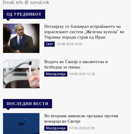
Email: info @ zurnal.mk
ОД УРЕДНИКОТ
Нетанјаху го блокирал испраќањето на
израелскиот систем „Железна купола“ во
Украина поради страв од Иран
02.08.2026 16:43
Свет
Водата во Скопје е квалитетна и
безбедна за пиење
04.08.2026 12:56
Македонија
ПОСЛЕДНИ ВЕСТИ
Во вторник авионско прскање против
комарци во Скопје
07.08.2026 23:39
Македонија