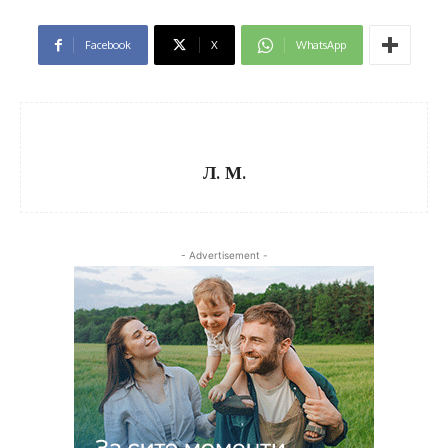
Facebook
X
WhatsApp
Л. М.
- Advertisement -