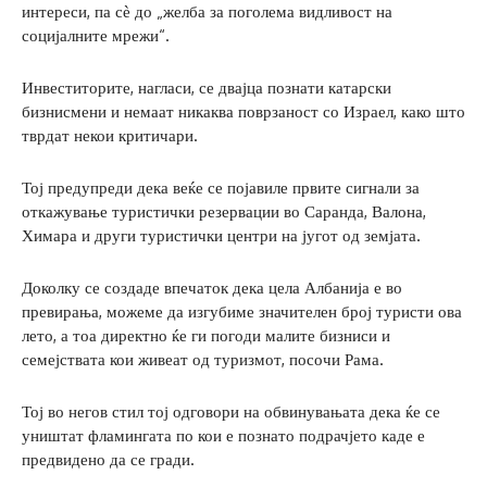
интереси, па сѐ до „желба за поголема видливост на
социјалните мрежи“.
Инвеститорите, нагласи, се двајца познати катарски
бизнисмени и немаат никаква поврзаност со Израел, како што
тврдат некои критичари.
Тој предупреди дека веќе се појавиле првите сигнали за
откажување туристички резервации во Саранда, Валона,
Химара и други туристички центри на југот од земјата.
Доколку се создаде впечаток дека цела Албанија е во
превирања, можеме да изгубиме значителен број туристи ова
лето, а тоа директно ќе ги погоди малите бизниси и
семејствата кои живеат од туризмот, посочи Рама.
Тој во негов стил тој одговори на обвинувањата дека ќе се
уништат фламингата по кои е познато подрачјето каде е
предвидено да се гради.