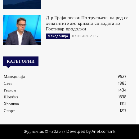
Д-р Трајановски: По труењата, на ред се
хепатитите ако кризата со водата во
Гостивар продолжи
07.08.2026 23:37
Македонија
КАТЕГОРИИ
Македонија
9527
Свет
1883
Регион
1434
Шоубиз
1338
Хроника
1312
Спорт
1217
Журнал .мк © - 2025 // Develped by Anet.com.mk