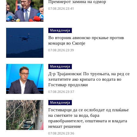
Премиерот замина на одмор
07.08.2026 23:41
Македонија
Во вторник авионско прскање против
комарци во Скопје
07.08.2026 23:39
Македонија
Д-р Трајановски: По труењата, на ред се
хепатитите ако кризата со водата во
Гостивар продолжи
07.08.2026 23:37
Македонија
Гостиварци да се ослободат од плаќање
на сметките за вода, бара
правобранителот, општината и владата
немаат решение
07.08.2026 23:36