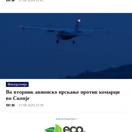
XH M
-
07.08.2026 23:41
Македонија
Во вторник авионско прскање против комарци
во Скопје
XH M
-
07.08.2026 23:39
- Advertisement -