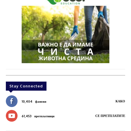
Stay Connected
КАКО
10,404
фанови
СЕ ПРЕТПЛАТИТЕ
61,453
претплатници