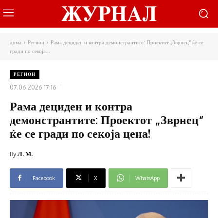
дома
Регион
Рама дециден и контра демонстрантите: Проектот „Зврнец“ ќе се
гради по секоја...
РЕГИОН
07.06.2026 17:16
Рама дециден и контра
демонстрантите: Проектот „Зврнец“
ќе се гради по секоја цена!
By
Л. М.
Facebook
X
WhatsApp