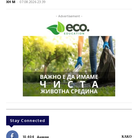
XH M
-
07.08.2026 23:39
- Advertisement -
Stay Connected
КАКО
10,404
фанови