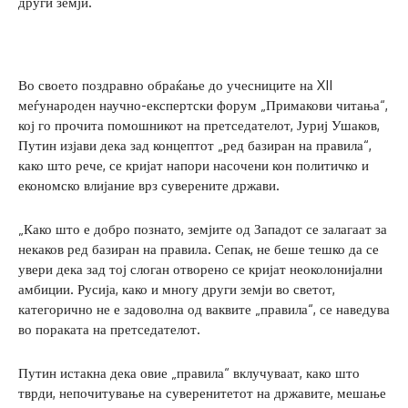
други земји.
Во своето поздравно обраќање до учесниците на XII
меѓународен научно-експертски форум „Примакови читања“,
кој го прочита помошникот на претседателот, Јуриј Ушаков,
Путин изјави дека зад концептот „ред базиран на правила“,
како што рече, се кријат напори насочени кон политичко и
економско влијание врз суверените држави.
„Како што е добро познато, земјите од Западот се залагаат за
некаков ред базиран на правила. Сепак, не беше тешко да се
увери дека зад тој слоган отворено се кријат неоколонијални
амбиции. Русија, како и многу други земји во светот,
категорично не е задоволна од ваквите „правила“, се наведува
во пораката на претседателот.
Путин истакна дека овие „правила“ вклучуваат, како што
тврди, непочитување на суверенитетот на државите, мешање