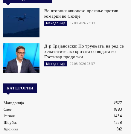
Во вторник авионско прскање против
комарци во Скопје
07.08.2026 23:39
Македонија
Д-р Трајановски: По труењата, на ред се
хепатитите ако кризата со водата во
Гостивар продолжи
07.08.2026 23:37
Македонија
КАТЕГОРИИ
Македонија
9527
Свет
1883
Регион
1434
Шоубиз
1338
Хроника
1312