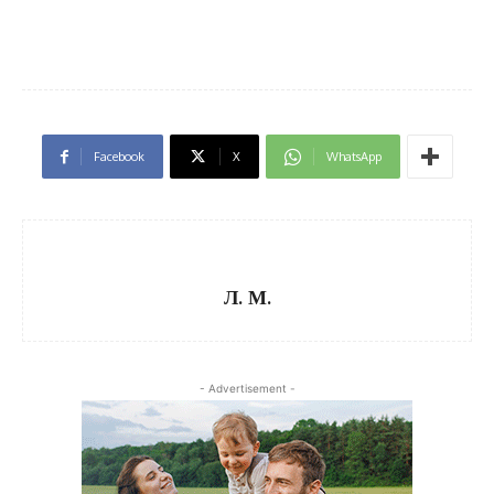
Facebook
X
WhatsApp
Л. М.
- Advertisement -