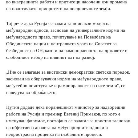
во внатрешните работи и притисоци насочени кон промена
на политичките приоритети на поединечните земји.
Тој рече дека Русија се залага за поинаков модел на
меѓународни односи, заснован на универзалните норми на
меѓународното право, почитување на Повелбата на
Обединетите нации и централната улога на Советот за
безбедност на ОН, како и на рамноправноста на државите и
слободниот избор на нивниот пат на развој.
„Ние се залагаме за вистински демократски светски поредок,
заснован на обврзувачки норми на меѓународното право,
меѓусебно почитување и рамноправност на сите земји“, се
наведува во обраќањето.
Путин додаде дека поранешниот министер за надворешни
работи на Русија и премиер Евгениј Примаков, по кого е
именуван форумот, постојано се залагал за пристап заснован
на објективна анализа на меѓународните односи и
непристрасна проценка на глобалните процеси.