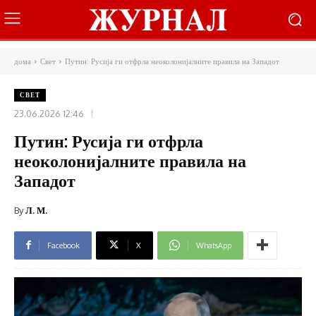
дома
Свет
Путин: Русија ги отфрла неоколонијалните правила на Западот
СВЕТ
23.06.2026 12:46
Путин: Русија ги отфрла
неоколонијалните правила на
Западот
By
Л. М.
Facebook
X
WhatsApp