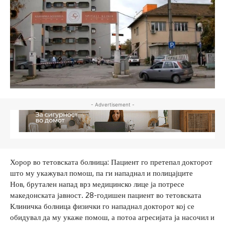
- Advertisement -
Хорор во тетовската болница: Пациент го претепал докторот
што му укажувал помош, па ги нападнал и полицајците
Нов, брутален напад врз медицинско лице ја потресе
македонската јавност. 28-годишен пациент во тетовската
Клиничка болница физички го нападнал докторот кој се
обидувал да му укаже помош, а потоа агресијата ја насочил и