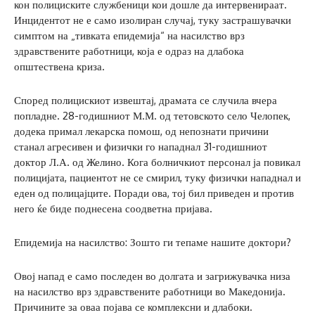
кон полициските службеници кои дошле да интервенираат.
Инцидентот не е само изолиран случај, туку застрашувачки
симптом на „тивката епидемија“ на насилство врз
здравствените работници, која е одраз на длабока
општествена криза.
Според полицискиот извештај, драмата се случила вчера
попладне. 28-годишниот М.М. од тетовското село Челопек,
додека примал лекарска помош, од непознати причини
станал агресивен и физички го нападнал 31-годишниот
доктор Л.А. од Желино. Кога болничкиот персонал ја повикал
полицијата, пациентот не се смирил, туку физички нападнал и
еден од полицајците. Поради ова, тој бил приведен и против
него ќе биде поднесена соодветна пријава.
Епидемија на насилство: Зошто ги тепаме нашите доктори?
Овој напад е само последен во долгата и загрижувачка низа
на насилство врз здравствените работници во Македонија.
Причините за оваа појава се комплексни и длабоки.