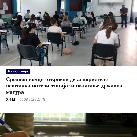
Македонија
Средношколци откриени дека користеле
вештачка интелигенција за полагање државна
матура
XH M
-
06.08.2026 23:18