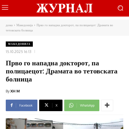
дома
Македонија
Прво го нападна докторот, па полицаецот: Драмата во
тетовската болница
МАКЕДОНИЈА
15.10.2025 16:13
Прво го нападна докторот, па
полицаецот: Драмата во тетовската
болница
By
XH M
Facebook
X
WhatsApp