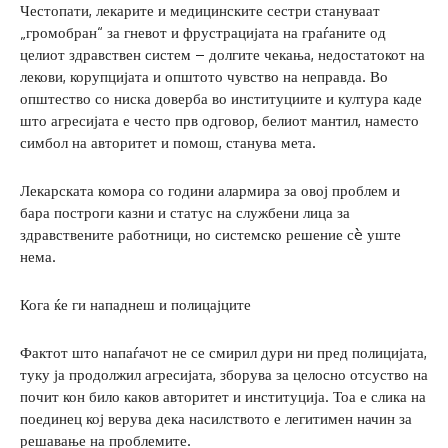
Честопати, лекарите и медицинските сестри стануваат
„громобран“ за гневот и фрустрацијата на граѓаните од
целиот здравствен систем – долгите чекања, недостатокот на
лекови, корупцијата и општото чувство на неправда. Во
општество со ниска доверба во институциите и култура каде
што агресијата е често прв одговор, белиот мантил, наместо
симбол на авторитет и помош, станува мета.
Лекарската комора со години алармира за овој проблем и
бара построги казни и статус на службени лица за
здравствените работници, но системско решение сè уште
нема.
Кога ќе ги нападнеш и полицајците
Фактот што напаѓачот не се смирил дури ни пред полицијата,
туку ја продолжил агресијата, зборува за целосно отсуство на
почит кон било каков авторитет и институција. Тоа е слика на
поединец кој верува дека насилството е легитимен начин за
решавање на проблемите.