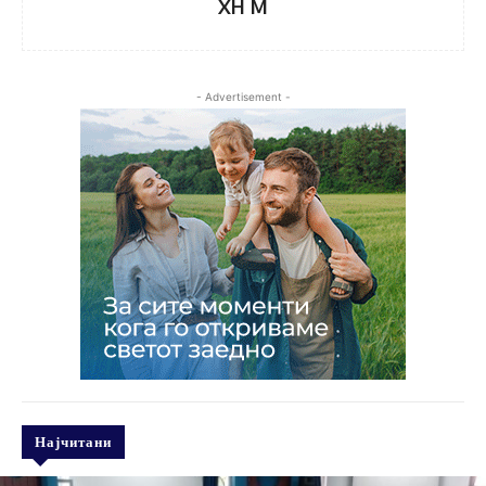
XH M
- Advertisement -
Најчитани