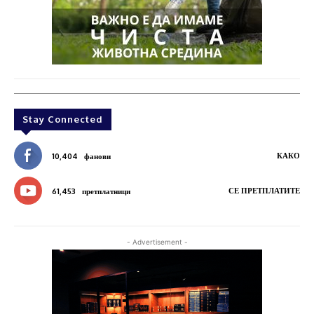
Stay Connected
КАКО
10,404
фанови
СЕ ПРЕТПЛАТИТЕ
61,453
претплатници
- Advertisement -