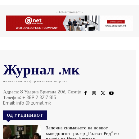
- Advertisement -
Журнал .мк
независен информативен портал
Адреса: 8 Ударна Бригада 20б, Скопје
Телефон: + 389 2 3217 815
Email: info @ zurnal.mk
ОД УРЕДНИКОТ
Започна снимањето на новиот
македонски трилер „Голиот Рид“ во
режија на Игор Алексов