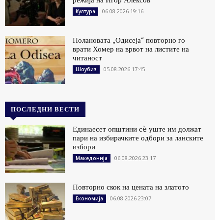
06.08.2026 19:16
Култура
Нолановата „Одисеја“ повторно го
врати Хомер на врвот на листите на
читаност
05.08.2026 17:45
Шоубиз
ПОСЛЕДНИ ВЕСТИ
Единаесет општини сè уште им должат
пари на избирачките одбори за ланските
избори
06.08.2026 23:17
Македонија
Повторно скок на цената на златото
06.08.2026 23:07
Економија