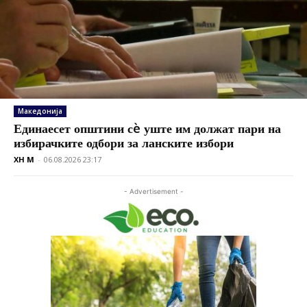
Македонија
Единаесет општини сè уште им должат пари на
избирачките одбори за ланските избори
XH M
-
06.08.2026 23:17
- Advertisement -