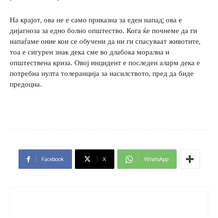
На крајот, ова не е само приказна за еден напад; ова е
дијагноза за едно болно општество. Кога ќе почнеме да ги
напаѓаме оние кои се обучени да ни ги спасуваат животите,
тоа е сигурен знак дека сме во длабока морална и
општествена криза. Овој инцидент е последен аларм дека е
потребна нулта толеранција за насилството, пред да биде
предоцна.
Facebook
X
WhatsApp