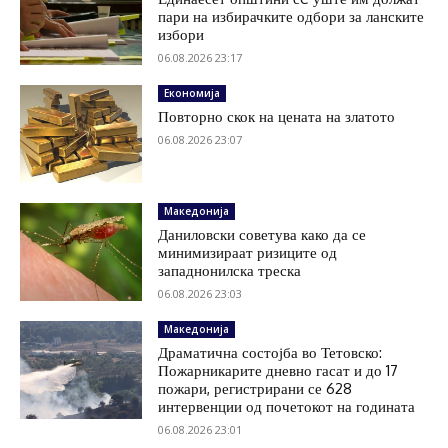
пари на избирачките одбори за ланските
избори
06.08.2026 23:17
Економија
Повторно скок на цената на златото
06.08.2026 23:07
Македонија
Даниловски советува како да се
минимизираат ризиците од
западнонилска треска
06.08.2026 23:03
Македонија
Драматична состојба во Тетовско:
Пожарникарите дневно гасат и до 17
пожари, регистрирани се 628
интервенции од почетокот на годината
06.08.2026 23:01