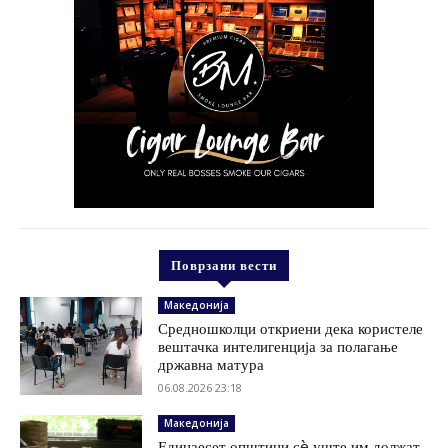
Поврзани вести
Македонија
Средношколци откриени дека користеле
вештачка интелигенција за полагање
државна матура
06.08.2026 23:18
Македонија
Единаесет општини сè уште им должат