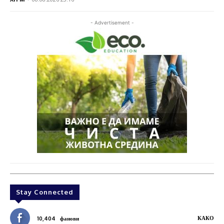
- Advertisement -
Stay Connected
КАКО
10,404
фанови