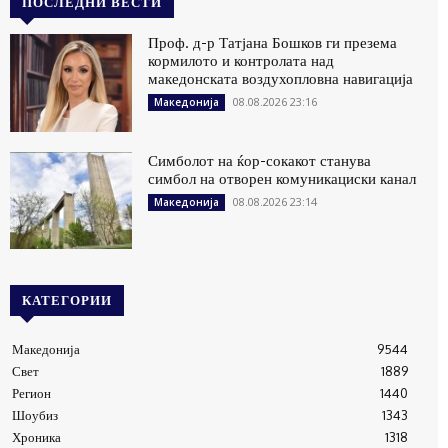
ПОСЛЕДНИ ВЕСТИ
Проф. д-р Татјана Бошков ги презема
кормилото и контролата над
македонската воздухопловна навигација
08.08.2026 23:16
Македонија
Симболот на ќор-сокакот станува
симбол на отворен комуникациски канал
08.08.2026 23:14
Македонија
КАТЕГОРИИ
Македонија
9544
Свет
1889
Регион
1440
Шоубиз
1343
Хроника
1318