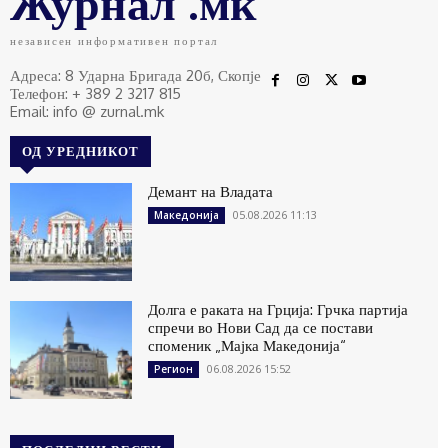
Журнал .мк
независен информативен портал
Адреса: 8 Ударна Бригада 20б, Скопје
Телефон: + 389 2 3217 815
Email: info @ zurnal.mk
ОД УРЕДНИКОТ
Демант на Владата
05.08.2026 11:13
Македонија
Долга е раката на Грција: Грчка партија
спречи во Нови Сад да се постави
споменик „Мајка Македонија“
06.08.2026 15:52
Регион