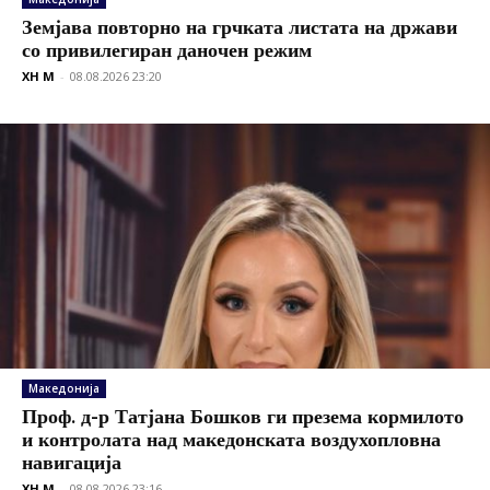
Земјава повторно на грчката листата на држави
со привилегиран даночен режим
XH M
-
08.08.2026 23:20
Македонија
Проф. д-р Татјана Бошков ги презема кормилото
и контролата над македонската воздухопловна
навигација
XH M
-
08.08.2026 23:16