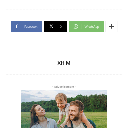
Facebook
X
WhatsApp
XH M
- Advertisement -