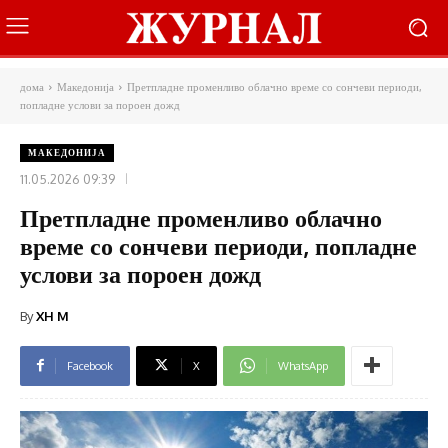
дома
Македонија
Претпладне променливо облачно време со сончеви периоди,
попладне услови за пороен дожд
МАКЕДОНИЈА
11.05.2026 09:39
Претпладне променливо облачно
време со сончеви периоди, попладне
услови за пороен дожд
By
XH M
Facebook
X
WhatsApp