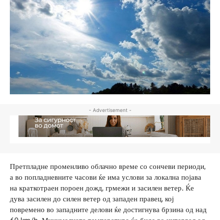
- Advertisement -
Претпладне променливо облачно време со сончеви периоди,
а во попладневните часови ќе има услови за локална појава
на краткотраен пороен дожд, грмежи и засилен ветер. Ќе
дува засилен до силен ветер од западен правец, кој
повремено во западните делови ќе достигнува брзина од над