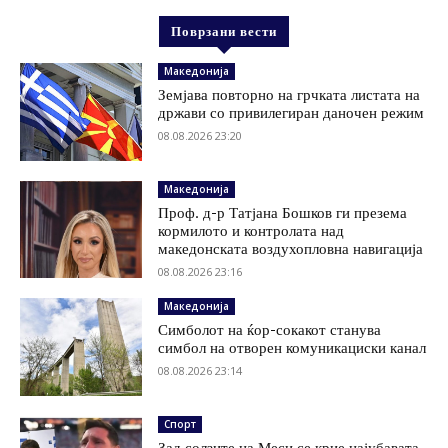
Поврзани вести
Македонија
Земјава повторно на грчката листата на
држави со привилегиран даночен режим
08.08.2026 23:20
Македонија
Проф. д-р Татјана Бошков ги презема
кормилото и контролата над
македонската воздухопловна навигација
08.08.2026 23:16
Македонија
Симболот на ќор-сокакот станува
симбол на отворен комуникациски канал
08.08.2026 23:14
Спорт
Зад солзите на Меси се крие најубавата