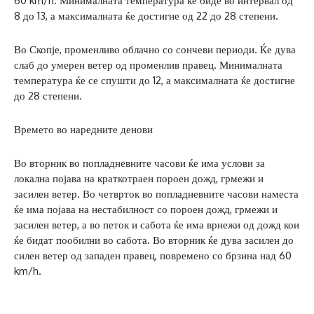
60 km/h. Минималната температура ќе биде во интервал од
8 до 13, а максималната ќе достигне од 22 до 28 степени.
Во Скопје, променливо облачно со сончеви периоди. Ќе дува
слаб до умерен ветер од променлив правец. Минималната
температура ќе се спушти до 12, а максималната ќе достигне
до 28 степени.
Времето во наредните денови
Во вторник во попладневните часови ќе има услови за
локална појава на краткотраен пороен дожд, грмежи и
засилен ветер. Во четврток во попладневните часови наместа
ќе има појава на нестабилност со пороен дожд, грмежи и
засилен ветер, а во петок и сабота ќе има врнежи од дожд кои
ќе бидат пообилни во сабота. Во вторник ќе дува засилен до
силен ветер од западен правец, повремено со брзина над 60
km/h.