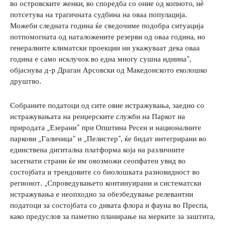
во островските женки, во споредба со оние од копното, нѐ
потсетува на трагичната судбина на оваа популација.
Можеби следната година ќе сведочиме подобра ситуација
потпомогната од наталожените резерви од оваа година, но
генералните климатски проекции ни укажуваат дека оваа
година е само исклучок во една многу сушна иднина“,
објаснува д-р Драган Арсовски од Македонското еколошко
друштво.
Собраните податоци од сите овие истражувања, заедно со
истражувањата на ренџерските служби на Паркот на
природата „Езерани“ при Општина Ресен и националните
паркови „Галичица“ и „Пелистер“, ќе бидат интегрирани во
единствена дигитална платформа која на различните
засегнати страни ќе им овозможи сеопфатен увид во
состојбата и трендовите со биолошката разновидност во
регионот. „Спроведувањето континуирани и систематски
истражувања е неопходно за обезбедување релевантни
податоци за состојбата со дивата флора и фауна во Преспа,
како предуслов за паметно планирање на мерките за заштита,