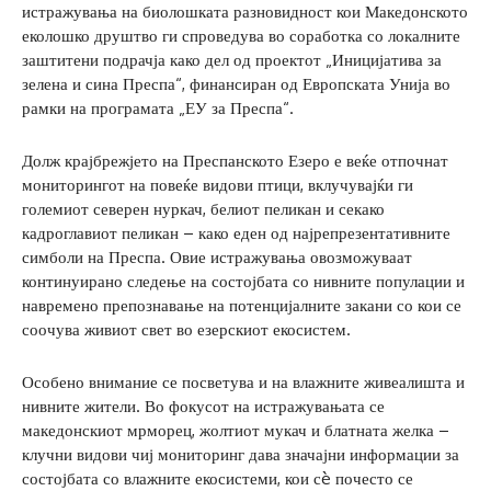
истражувања на биолошката разновидност кои Македонското
еколошко друштво ги спроведува во соработка со локалните
заштитени подрачја како дел од проектот „Иницијатива за
зелена и сина Преспа“, финансиран од Европската Унија во
рамки на програмата „ЕУ за Преспа“.
Долж крајбрежјето на Преспанското Езеро е веќе отпочнат
мониторингот на повеќе видови птици, вклучувајќи ги
големиот северен нуркач, белиот пеликан и секако
кадроглавиот пеликан – како еден од најрепрезентативните
симболи на Преспа. Овие истражувања овозможуваат
континуирано следење на состојбата со нивните популации и
навремено препознавање на потенцијалните закани со кои се
соочува живиот свет во езерскиот екосистем.
Особено внимание се посветува и на влажните живеалишта и
нивните жители. Во фокусот на истражувањата се
македонскиот мрморец, жолтиот мукач и блатната желка –
клучни видови чиј мониторинг дава значајни информации за
состојбата со влажните екосистеми, кои сè почесто се