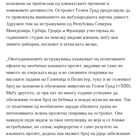
изложени на притисоци од климатските промени и
човековите активности. Островот Голем Град продолжува да
го привлекува вниманието на меѓународната научна јавност.
Здружен тим на истражувачи од Република Северна
Македонија, Србија, Грција и Франција учествуваа во
годишните студии на неколку видови влекачи, меѓу кои
змиите-рибарки, поскокот и шумската желка.
„Овогодинешните истражувања укажуваат на позитивните
ефекти на необично влажната пролет, видливи не само во
нивото на езерската вода и во снежните покривки на
високите падини на Галичица и Пелистер, туку и во големиот
број на заловени и обележани животни на Голем Град (>500).
Меѓу другото, за прв пат по многу години успеавме да
обележиме голем број на бебиња и млади шумски желки. Тие
се поактивни од вообичаено заради обилната храна во
интензивната зелена пролетна покривка на островот. Ова
навидум нуди надеж за оваа популација на која и се ближи
истребување, но сепак, најверојатно е само резултат на
влажната пролет, додека пак малиот број на јајца забележани