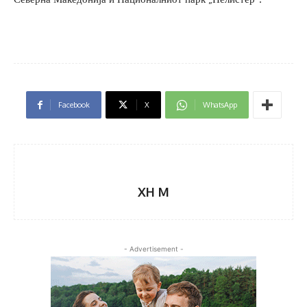
Facebook
X
WhatsApp
XH M
- Advertisement -