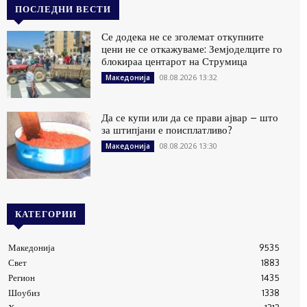
ПОСЛЕДНИ ВЕСТИ
Се додека не се зголемат откупните
цени не се откажуваме: Земјоделците го
блокираа центарот на Струмица
08.08.2026 13:32
Македонија
Да се купи или да се прави ајвар – што
за штипјани е поисплатливо?
08.08.2026 13:30
Македонија
КАТЕГОРИИ
Македонија
9535
Свет
1883
Регион
1435
Шоубиз
1338