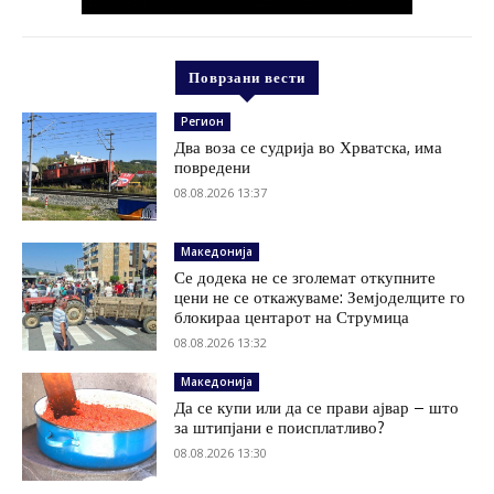
Поврзани вести
Регион
Два воза се судрија во Хрватска, има
повредени
08.08.2026 13:37
Македонија
Се додека не се зголемат откупните
цени не се откажуваме: Земјоделците го
блокираа центарот на Струмица
08.08.2026 13:32
Македонија
Да се купи или да се прави ајвар – што
за штипјани е поисплатливо?
08.08.2026 13:30