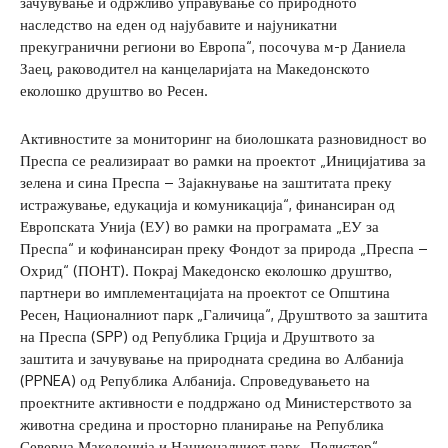
зачувување и одржливо управување со природното
наследство на еден од најубавите и најуникатни
прекугранични региони во Европа“, посочува м-р Даниела
Заец, раководител на канцеларијата на Македонското
еколошко друштво во Ресен.
Активностите за мониторинг на биолошката разновидност во
Преспа се реализираат во рамки на проектот „Иницијатива за
зелена и сина Преспа – Зајакнување на заштитата преку
истражување, едукација и комуникација“, финансиран од
Европската Унија (ЕУ) во рамки на програмата „ЕУ за
Преспа“ и кофинансиран преку Фондот за природа „Преспа –
Охрид“ (ПОНТ). Покрај Македонско еколошко друштво,
партнери во имплементацијата на проектот се Општина
Ресен, Националниот парк „Галичица“, Друштвото за заштита
на Преспа (SPP) од Република Грција и Друштвото за
заштита и зачувување на природната средина во Албанија
(PPNEA) од Република Албанија. Спроведувањето на
проектните активности е поддржано од Министерството за
животна средина и просторно планирање на Република
Северна Македонија и Националниот парк „Пелистер“.