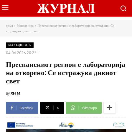
дома
Македонија
Преспанскиот регион е лабораторија на отворено: Се
истражува дивиот свет
МАКЕДОНИЈА
04.06.2026 20:25
Преспанскиот регион е лабораторија
на отворено: Се истражува дивиот
свет
By
XH M
Facebook
X
WhatsApp