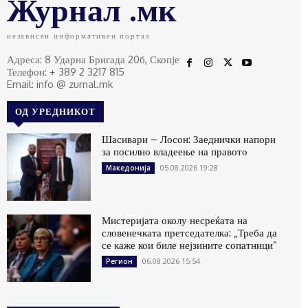
Журнал .мк
независен информативен портал
Адреса: 8 Ударна Бригада 20б, Скопје
Телефон: + 389 2 3217 815
Email: info @ zurnal.mk
ОД УРЕДНИКОТ
Шасивари – Лосон: Заеднички напори
за посилно владеење на правото
05.08.2026 19:28
Македонија
Мистеријата околу несреќата на
словенечката претседателка: „Треба да
се каже кои биле нејзините сопатници“
06.08.2026 15:54
Регион