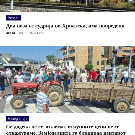
Регион
Два воза се судрија во Хрватска, има повредени
XH M
-
08.08.2026 13:37
Македонија
Се додека не се зголемат откупните цени не се
откажуваме: Земјоделците го блокираа центарот