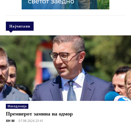
Најчитани
Македонија
Премиерот замина на одмор
XH M
-
07.08.2026 23:41