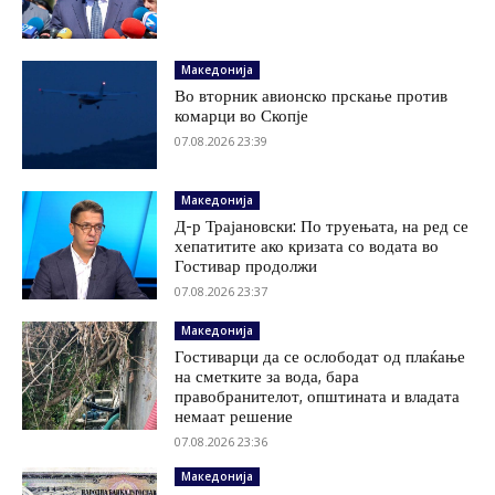
Македонија
Во вторник авионско прскање против
комарци во Скопје
07.08.2026 23:39
Македонија
Д-р Трајановски: По труењата, на ред се
хепатитите ако кризата со водата во
Гостивар продолжи
07.08.2026 23:37
Македонија
Гостиварци да се ослободат од плаќање
на сметките за вода, бара
правобранителот, општината и владата
немаат решение
07.08.2026 23:36
Македонија