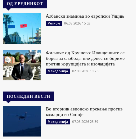
ОД УРЕДНИКОТ
Aлбански знамиња во европски Улцињ
06.08.2026 15:53
Регион
Филипче од Крушево: Илинденците се
бореа за слобода, ние денес се бориме
против корупцијата и изолацијата
02.08.2026 10:25
Македонија
ПОСЛЕДНИ ВЕСТИ
Во вторник авионско прскање против
комарци во Скопје
07.08.2026 23:39
Македонија