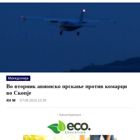
Македонија
Во вторник авионско прскање против комарци
во Скопје
XH M
-
07.08.2026 23:39
- Advertisement -