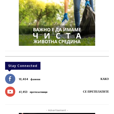
Stay Connected
КАКО
10,404
фанови
СЕ ПРЕТПЛАТИТЕ
61,453
претплатници
- Advertisement -