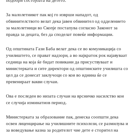
подобри состојбата на детето.
За малолетникот пак кој го изврши нападот, од
обвинителството велат дека јавен обвинител од одделението
за малолетници во Скопје постапува согласно Законот за
правда за децата, без да споделат повеќе информации.
Од општината Гази Баба велат дека се во комуникација со
училиштето, се прават надзори, а во најкраток рок најавуваат
седница на која ќе бидат повикани да присуствуваат и
министерката и сите директори од општинските училишта со
цел да се донесат заклучоци со кои во иднина ќе се
превенираат вакви случаи.
Ова е последен во низата случаи на врсничко насилство кои
се случија изминатиов период.
Министерката за образование пак, денеска соопшти дека
освен лиценцирање на училишните психолози, се размилува и
за воведување казна за родителот чие дете е сторител на