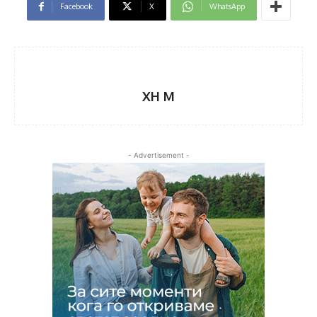
Facebook
X
WhatsApp
XH M
- Advertisement -