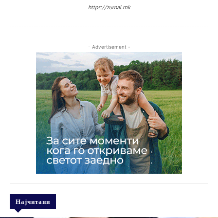
https://zurnal.mk
- Advertisement -
Најчитани