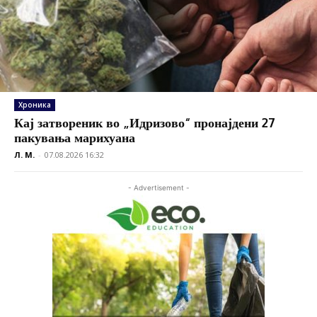
Хроника
Кај затвореник во „Идризово“ пронајдени 27
пакувања марихуана
Л. М.
-
07.08.2026 16:32
- Advertisement -