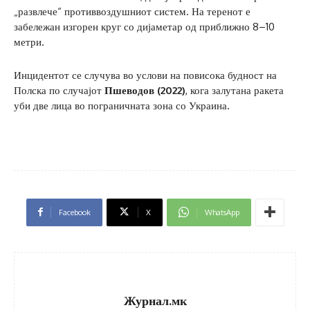
„развлече“ противвоздушниот систем. На теренот е
забележан изгорен круг со дијаметар од приближно 8–10
метри.
Инцидентот се случува во услови на повисока будност на
Полска по случајот
Пшеводов (2022)
, кога залутана ракета
уби две лица во пограничната зона со Украина.
Facebook
X
WhatsApp
Журнал.мк