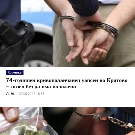
Хроника
74-годишен кривопаланчанец уапсен во Кратово
– возел без да има положено
Л. М.
-
07.08.2026 16:33