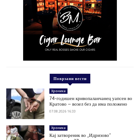
Поврзани вести
Хроника
74-годишен кривопаланчанец уапсен во
Кратово – возел без да има положено
07.08.2026 16:33
Хроника
Кај затвореник во „Идризово“