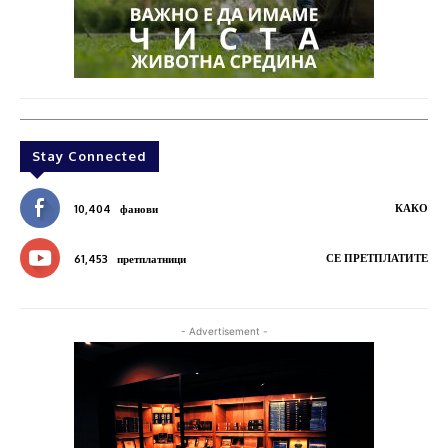
Stay Connected
КАКО
10,404
фанови
СЕ ПРЕТПЛАТИТЕ
61,453
претплатници
- Advertisement -