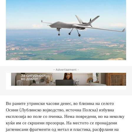
- Advertisement -
Во раните утрински часови денес, во близина на селото
Осини (Лублинско војводство, источна Полска) избувна
експлозија во поле со пченка. Нема повредени, но на неколку
куќи им се скршени прозорци. На местото се пронајдени
јагленисани фрагменти од метал и пластика, расфрлани на