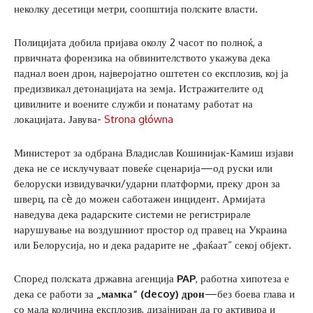
неколку десетици метри, соопштија полските власти.
Полицијата добила пријава околу 2 часот по полноќ, а
првичната форензика на обвинителството укажува дека
паднал воен дрон, најверојатно оштетен со експлозив, кој ја
предизвикал детонацијата на земја. Истражителите од
цивилните и воените служби и понатаму работат на
локацијата. Јавува-
Strona główna
Министерот за одбрана Владислав Кошинијак-Камиш изјави
дека не се исклучуваат повеќе сценарија—од руски или
белоруски извидувачки/ударни платформи, преку дрон за
шверц, па сè до можен саботажен инцидент. Армијата
наведува дека радарските системи не регистрирале
нарушување на воздушниот простор од правец на Украина
или Белорусија, но и дека радарите не „фаќаат“ секој објект.
Според полската државна агенција
PAP
, работна хипотеза е
дека се работи за
„мамка“ (decoy) дрон
—без боева глава и
со мала количина експлозив, дизајниран да го активира и