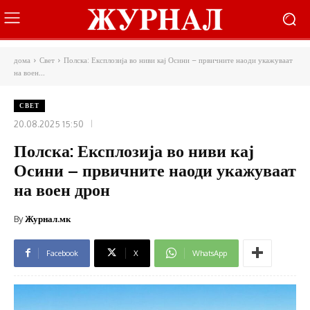
дома
Свет
Полска: Експлозија во ниви кај Осини – првичните наоди укажуваат
на воен...
СВЕТ
20.08.2025 15:50
Полска: Експлозија во ниви кај
Осини – првичните наоди укажуваат
на воен дрон
By
Журнал.мк
Facebook
X
WhatsApp