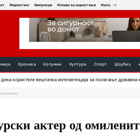
акт
Маркетинг
Импресум
Услови за користење
Мапа
омија
Хроника
Колумни
Култура
Спорт
Шоубиз
ка користеле вештачка интелигенција за полагање државна ма
ште им должат пари на избирачките одбори за ланските избори
Македонците
урски актер од омиленит