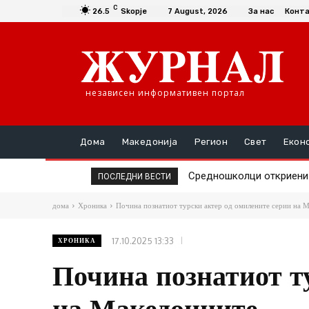
C
26.5
Skopje
7 August, 2026
За нас
Конт
независен информативен портал
Дома
Македонија
Регион
Свет
Екон
Средношколци откриени де
Единаесет општини сè у
ПОСЛЕДНИ ВЕСТИ
дома
Хроника
Почина познатиот турски актер од омилените серии на 
17.10.2025 13:33
ХРОНИКА
Почина познатиот т
на Македонците