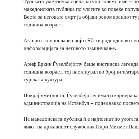
Турската уметничка сцена загуби големо име – по
македонската публика по улогите во повеќе попул
Веста за неговата смрт ја објави реномираниот ту
годишна возраст.
Актерот го прослави својот 90-ти роденден во се
информацијата за неговото заминување.
Ариф Еркин Ѓузелбејоглу беше вистинска легенда 
годишна возраст, тој настапувал во бројни театар
турската култура.
Покрај уметноста, Ѓузелбејоглу имал и кариера ка
администрација на Истанбул – подеднакво посвете
На македонската публика ѝ е најпознат по улогата
ликот на државниот службеник Пири Мехмет Паша,