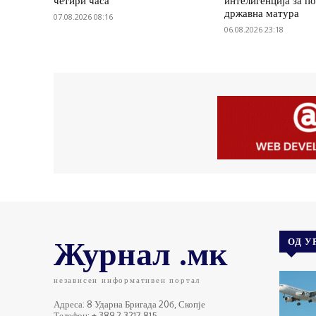
четири часа
интелигенција за п
државна матура
07.08.2026 08:16
06.08.2026 23:18
Журнал .мк
ОД У
независен информативен портал
Адреса: 8 Ударна Бригада 20б, Скопје
Телефон: + 389 2 3217 815