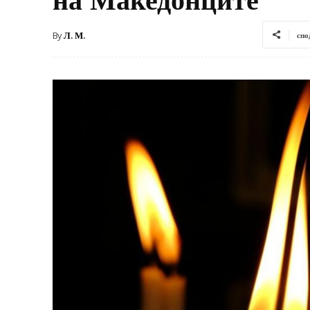
By
Л. М.
спо