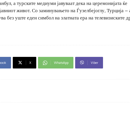
анбул, а турските медиуми јавуваат дека на церемонијата ќе
јавниот живот. Со заминувањето на Ѓузелбејоглу, Турција – 
ва без уште еден симбол на златната ера на телевизиските д
book
X
WhatsApp
Viber