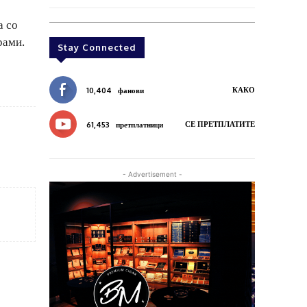
а со
рами.
Stay Connected
КАКО
10,404
фанови
СЕ ПРЕТПЛАТИТЕ
61,453
претплатници
- Advertisement -