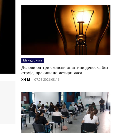
Македонија
Делови од три скопски општини денеска без
струја, прекини до четири часа
XH M
-
07.08.2026 08:16