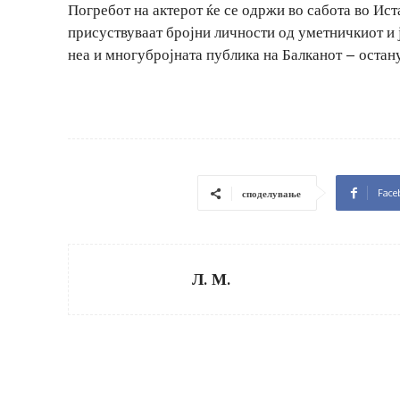
Погребот на актерот ќе се одржи во сабота во Ист
присуствуваат бројни личности од уметничкиот и 
неа и многубројната публика на Балканот – остану
Face
споделување
Л. М.