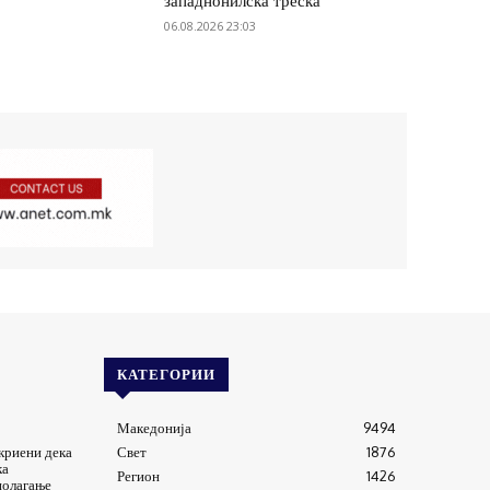
западнонилска треска
06.08.2026 23:03
КАТЕГОРИИ
Македонија
9494
криени дека
Свет
1876
ка
Регион
1426
полагање