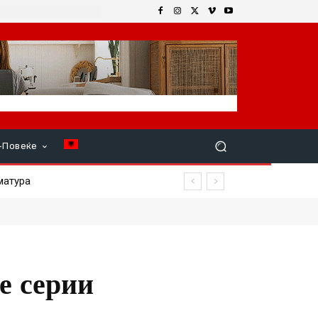
+Повеќе
тура
е серии