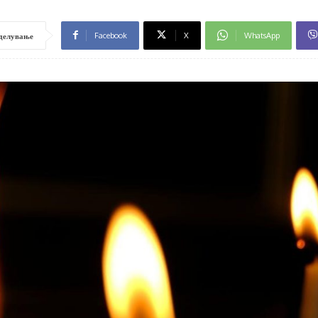
Facebook
X
WhatsApp
делување