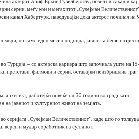
чина актерот Ариф Еркин Ѓузелбејоглу, познат и сакан и кај
арни серии, меѓу кои и мегахитот „Сулејман Величествениот“
рски канал Хабертурк, наведувајќи дека актерот починал на 9
птември, но само еден месец подоцна, јавноста беше потресе
во Турција – со актерска кариера што започнала уште на 15
ски претстави, филмови и серии, оставајќи неизбришлив траг
ко архитект, работејќи повеќе од 30 години во градската
н на јавниот и културниот живот на земјата.
 во серијата „Сулејман Величествениот“, каде што го толкув
 верен и мудар соработник на султанот.