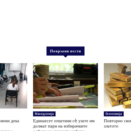
Поврзани вести
Македонија
Економија
иени дека
Единаесет општини сè уште им
Повторно скок
а
должат пари на избирачките
златото