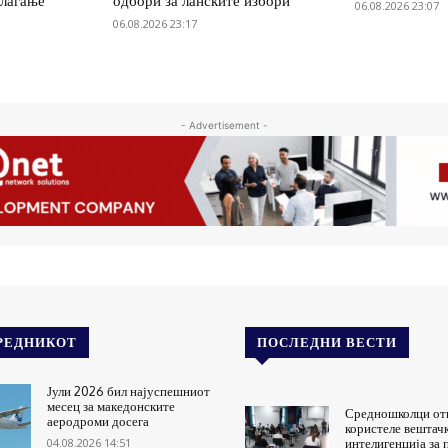
олагање
одбори за ланските избори
06.08.2026 23:07
06.08.2026 23:17
- Advertisement -
РЕДНИКОТ
ПОСЛЕДНИ ВЕСТИ
Јули 2026 бил најуспешниот
месец за македонските
Средношколци от
аеродроми досега
користеле вештач
04.08.2026 14:51
интелигенција за 