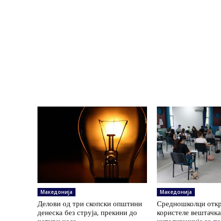
Македонија
Македонија
Делови од три скопски општини
Средношколци откр
денеска без струја, прекини до
користеле вештачк