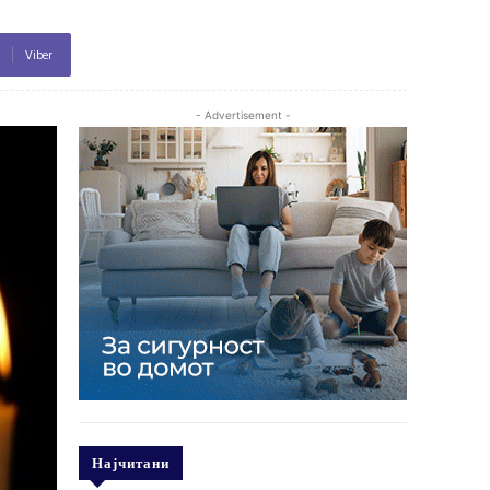
Viber
- Advertisement -
Најчитани