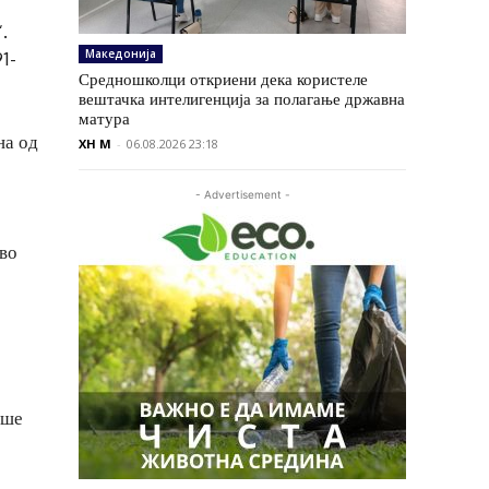
.
Македонија
1-
Средношколци откриени дека користеле
вештачка интелигенција за полагање државна
матура
на од
XH M
-
06.08.2026 23:18
- Advertisement -
-
 во
аше