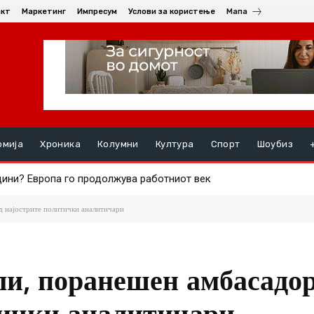
акт
Маркетинг
Импресум
Услови за користење
Мапа
омија
Хроника
Колумни
Култура
Спорт
Шоубиз
ла пред зграда во Белград – оштетени автомобили и локали
д најострите политички аналитичари
и, поранешен амбасадор
тички аналитичари