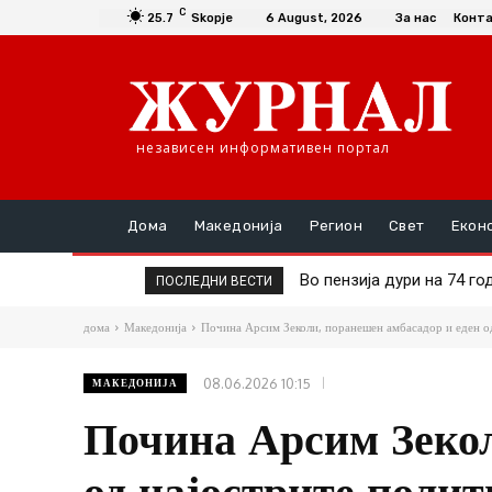
C
25.7
Skopje
6 August, 2026
За нас
Конт
независен информативен портал
Дома
Македонија
Регион
Свет
Екон
Рачна бомба експлодира
ПОСЛЕДНИ ВЕСТИ
дома
Македонија
Почина Арсим Зеколи, поранешен амбасадор и еден о
08.06.2026 10:15
МАКЕДОНИЈА
Почина Арсим Зекол
од најострите поли