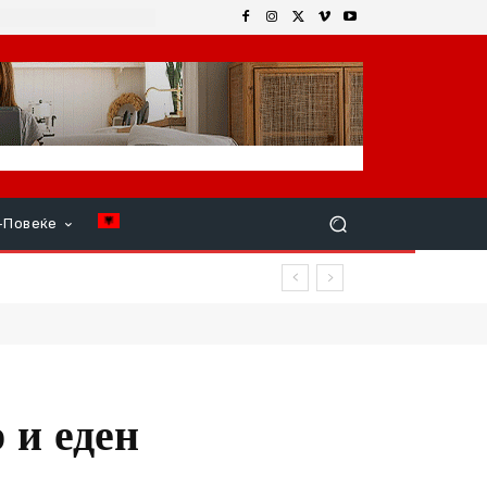
+Повеќе
 и еден