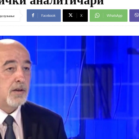
Facebook
X
WhatsApp
делување