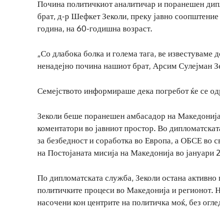
Почина политичкиот аналитичар и поранешен дипло
брат, д-р Шефкет Зеколи, преку јавно соопштение
година, на 60-годишна возраст.
„Со длабока болка и голема тага, ве известуваме д
ненадејно почина нашиот брат, Арсим Сулејман Зе
Семејството информираше дека погребот ќе се одр
Зеколи беше поранешен амбасадор на Македонија
коментатори во јавниот простор. Во дипломатскат
за безбедност и соработка во Европа, а ОБСЕ во 
на Постојаната мисија на Македонија во јануари 
По дипломатската служба, Зеколи остана активно 
политичките процеси во Македонија и регионот. Н
насочени кон центрите на политичка моќ, без огле