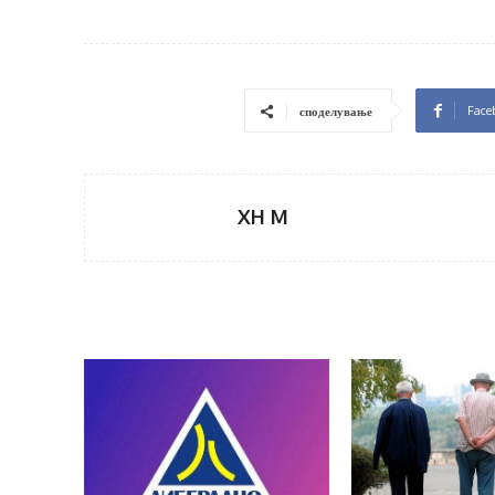
Face
споделување
XH M