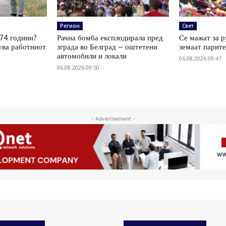
Регион
Свет
 74 години?
Рачна бомба експлодирала пред
Се мажат за р
ува работниот
зграда во Белград – оштетени
земаат парите
автомобили и локали
06.08.2026 09:47
06.08.2026 09:50
- Advertisement -