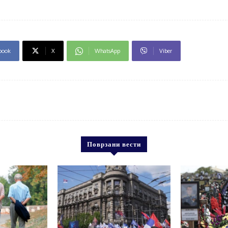
book
X
WhatsApp
Viber
Поврзани вести