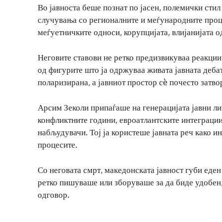
Во јавноста беше познат по јасен, полемички сти
случувања со регионалните и меѓународните проце
меѓуетничките односи, корупцијата, влијанијата о
Неговите ставови не ретко предизвикуваа реакции
од фигурите што ја одржуваа живата јавната деба
поларизирана, а јавниот простор сè почесто затво
Арсим Зеколи припаѓаше на генерацијата јавни ли
конфликтните години, евроатлантските интеграции 
набљудувачи. Тој ја користеше јавната реч како 
процесите.
Со неговата смрт, македонската јавност губи еден
ретко пишуваше или зборуваше за да биде удобен,
одговор.