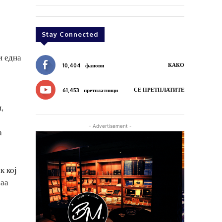
Stay Connected
и една
КАКО
10,404
фанови
СЕ ПРЕТПЛАТИТЕ
61,453
претплатници
,
- Advertisement -
а
к кој
раа