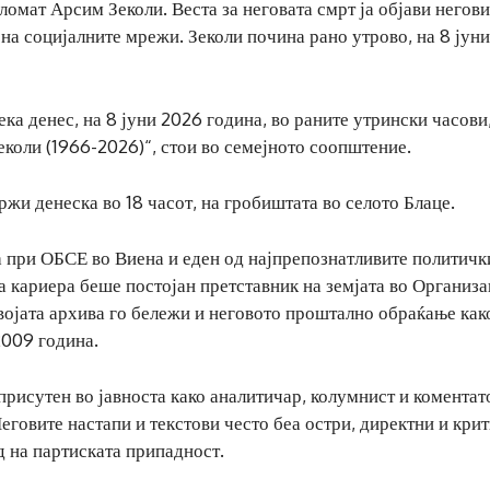
мат Арсим Зеколи. Веста за неговата смрт ја објави негов
 на социјалните мрежи. Зеколи почина рано утрово, на 8 јун
ека денес, на 8 јуни 2026 година, во раните утрински часови
коли (1966-2026)“, стои во семејното соопштение.
жи денеска во 18 часот, на гробиштата во селото Блаце.
 при ОБСЕ во Виена и еден од најпрепознатливите политичк
а кариера беше постојан претставник на земјата во Организа
својата архива го бележи и неговото проштално обраќање ка
2009 година.
присутен во јавноста како аналитичар, колумнист и коментат
еговите настапи и текстови често беа остри, директни и кри
д на партиската припадност.