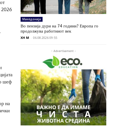
иот
и 2026
Македонија
Во пензија дури на 74 години? Европа го
,
продолжува работниот век
XH M
-
06.08.2026 09:55
- Advertisement -
и
цијата
ко шеф
ор на
тички