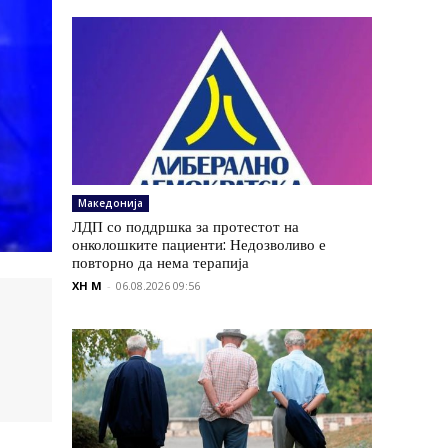
Македонија
ЛДП со поддршка за протестот на
онколошките пациенти: Недозволиво е
повторно да нема терапија
XH M
-
06.08.2026 09:56