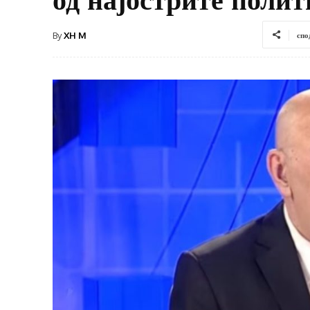
By
XH M
спо