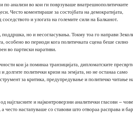
л и по анализи во кои ги поврзуваше внатрешнополитичките
си. Често коментираше за состојбата на демократијата,
д соседството и улогата на големите сили на Балканот.
, поддршка, но и несогласувања. Токму тоа го направи Зекол
та, особено во периоди кога политичката сцена беше силно
рен во партиски наративи.
чности кои ја поминаа транзицијата, дипломатските пресврти
и долгите политички кризи на земјата, но не останаа само
инструмент за критика, предупредување и политичко читање н
 од најгласните и најконтроверзни аналитички гласови – чове
 а често настапуваше со ставови што отвораа расправа и ба