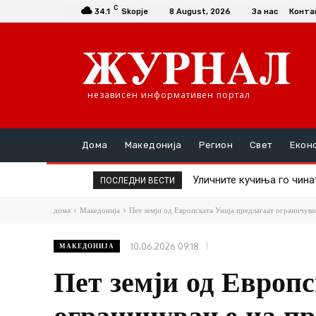
C
34.1
Skopje
8 August, 2026
За нас
Конта
независен информативен портал
Дома
Македонија
Регион
Свет
Екон
Уличните кучиња го чинат г
Крвава тепачка пред лок
ПОСЛЕДНИ ВЕСТИ
заловување
дома
Македонија
Пет земји од Европската Унија предлагаат ограничување
10.06.2026 09:18
МАКЕДОНИЈА
Пет земји од Европс
ограничување на пр