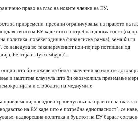
раничено право на глас на новите членки на ЕУ.
оста за привремени, преодни ограничувања на правото на гла
онодавството на ЕУ каде што е потребна едногласност (на пр
а политика, повеќегодишна финансиска рамка), земајќи ги
, се наведува во таканаречениот нон-пејпер потпишан од
дија, Белгија и Луксембург)“.
 опции што би можеле да бидат вклучени во идните договори
дење и заштитна клаузула што би овозможила преземање мер
 демократијата и слободата на медиумите.
за привремени, преодни ограничувања на правото на глас за 
нодавство на ЕУ каде што е потребна едногласност“, се наве
ување, надворешна политика и буџетот на ЕУ бараат согласн