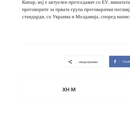
Кипар, кој е актуелен претседавач со ЕУ, минатат
преговорите за првата група преговарачки поглавј
стандарди, со Украина и Молдавија, според напис
Face
споделување
XH M