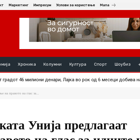
кт
Маркетинг
Импресум
Услови за користење
Мапа
омија
Хроника
Колумни
Култура
Спорт
Шоубиз
радот 46 милиони денари, Лајка во рок од 6 месеци добива над 
ал во Тетово: Употребен нож, има повредени, неколку уапсени
 на правото на глас за...
ката Унија предлагаат
авото на глас за идните