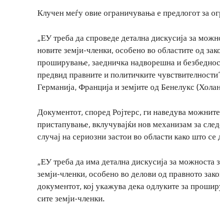
Клучен меѓу овие ограничувања е предлогот за ог
„ЕУ треба да спроведе детална дискусија за можн
новите земји-членки, особено во областите од зак
проширување, заедничка надворешна и безбедносн
предвид правните и политичките чувствителности“
Германија, Франција и земјите од Бенелукс (Холан
Документот, според Ројтерс, ги наведува можните
пристапување, вклучувајќи нов механизам за сле
случај на сериозни застои во области како што се
„ЕУ треба да има детална дискусија за можноста 
земји-членки, особено во делови од правното зако
документот, кој укажува дека одлуките за прошир
сите земји-членки.