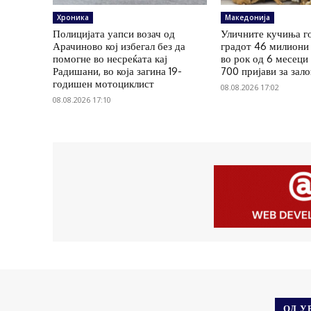
Хроника
Македонија
Полицијата уапси возач од
Уличните кучиња г
Арачиново кој избегал без да
градот 46 милиони 
помогне во несреќата кај
во рок од 6 месеци
Радишани, во која загина 19-
700 пријави за зал
годишен мотоциклист
08.08.2026 17:02
08.08.2026 17:10
ОД У