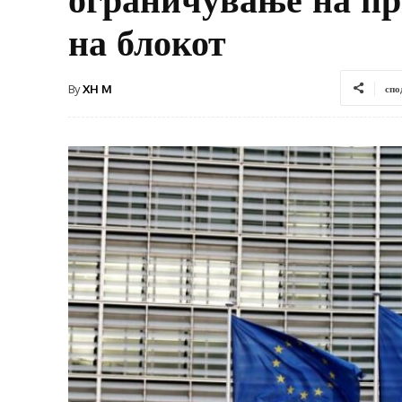
на блокот
By
XH M
спо