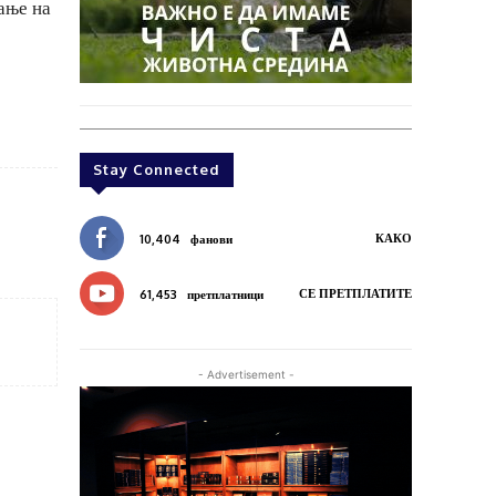
ање на
Stay Connected
КАКО
10,404
фанови
СЕ ПРЕТПЛАТИТЕ
61,453
претплатници
- Advertisement -