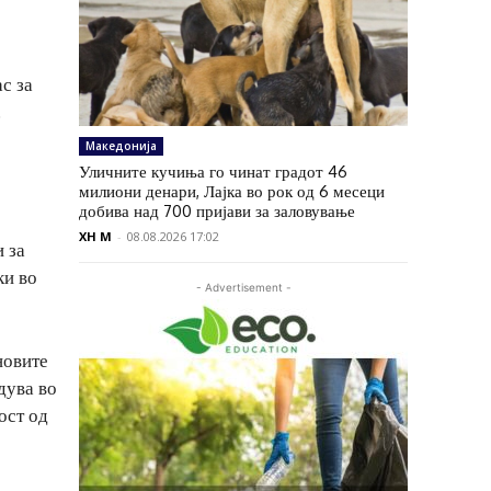
с за
.
Македонија
Уличните кучиња го чинат градот 46
милиони денари, Лајка во рок од 6 месеци
добива над 700 пријави за заловување
XH M
-
08.08.2026 17:02
 за
ки во
- Advertisement -
новите
дува во
ост од