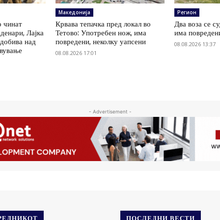
Македонија
Регион
о чинат
Крвава тепачка пред локал во
Два воза се с
денари, Лајка
Тетово: Употребен нож, има
има повреден
 добива над
повредени, неколку уапсени
08.08.2026 13:37
овување
08.08.2026 17:01
- Advertisement -
РЕДНИКОТ
ПОСЛЕДНИ ВЕСТИ