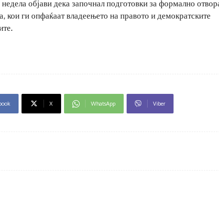
а недела објави дека започнал подготовки за формално отвор
а, кои ги опфаќаат владеењето на правото и демократските
ите.
book
X
WhatsApp
Viber