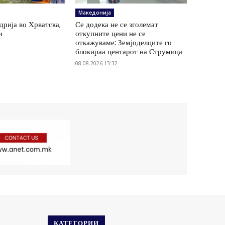
Македонија
удрија во Хрватска,
Се додека не се зголемат
и
откупните цени не се
откажуваме: Земјоделците го
блокираа центарот на Струмица
08.08.2026 13:32
КАТЕГОРИИ