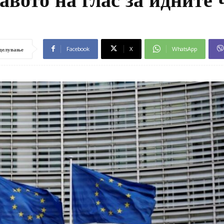
Facebook
X
WhatsApp
делување