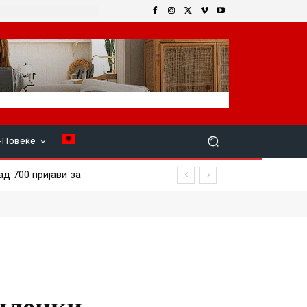
+Повеќе
700 пријави за
 членки