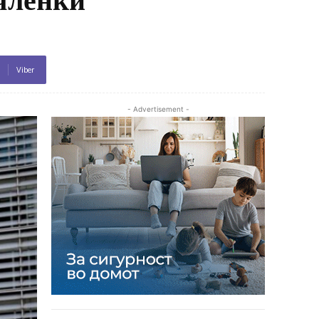
Viber
- Advertisement -