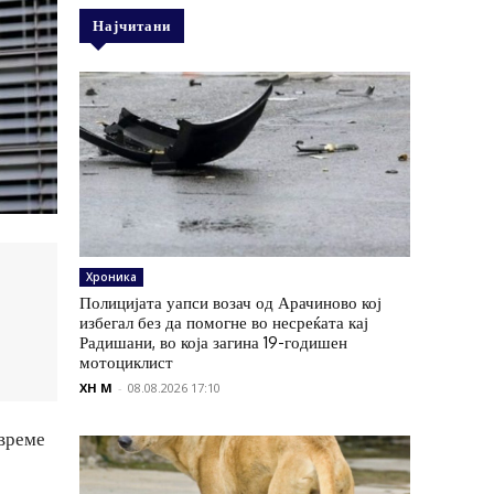
Најчитани
Хроника
Полицијата уапси возач од Арачиново кој
избегал без да помогне во несреќата кај
Радишани, во која загина 19-годишен
мотоциклист
XH M
-
08.08.2026 17:10
 време