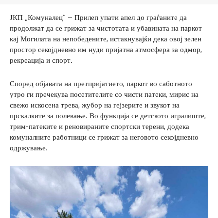
ЈКП „Комуналец“ – Прилеп упати апел до граѓаните да
продолжат да се грижат за чистотата и убавината на паркот
кај Могилата на непобедените, истакнувајќи дека овој зелен
простор секојдневно им нуди пријатна атмосфера за одмор,
рекреација и спорт.
Според објавата на претпријатието, паркот во саботното
утро ги пречекува посетителите со чисти патеки, мирис на
свежо искосена трева, жубор на гејзерите и звукот на
прскалките за полевање. Во функција се детското игралиште,
трим-патеките и реновираните спортски терени, додека
комуналните работници се грижат за неговото секојдневно
одржување.