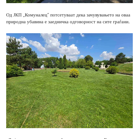
Од ЈКП „Комуналец“ потсетуваат дека зачувувањето на оваа
природна убавина е заедничка одговорност на сите граѓани.