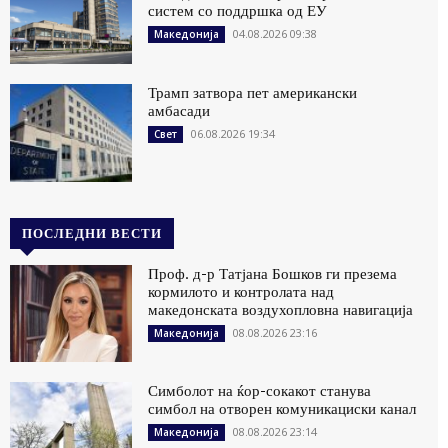
систем со поддршка од ЕУ
04.08.2026 09:38
Македонија
Трамп затвора пет американски
амбасади
06.08.2026 19:34
Свет
ПОСЛЕДНИ ВЕСТИ
Проф. д-р Татјана Бошков ги презема
кормилото и контролата над
македонската воздухопловна навигација
08.08.2026 23:16
Македонија
Симболот на ќор-сокакот станува
симбол на отворен комуникациски канал
08.08.2026 23:14
Македонија