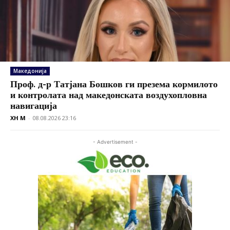
Македонија
Проф. д-р Татјана Бошков ги презема кормилото
и контролата над македонската воздухопловна
навигација
XH M
-
08.08.2026 23:16
- Advertisement -