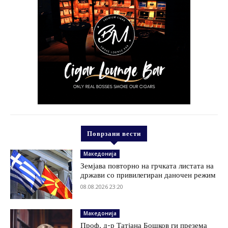
Поврзани вести
Македонија
Земјава повторно на грчката листата на
држави со привилегиран даночен режим
08.08.2026 23:20
Македонија
Проф. д-р Татјана Бошков ги презема