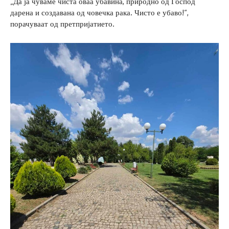
„Да ја чуваме чиста оваа убавина, природно од Господ
дарена и создавана од човечка рака. Чисто е убаво!“,
порачуваат од претпријатието.