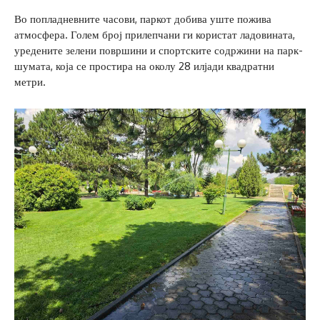
Во попладневните часови, паркот добива уште пожива
атмосфера. Голем број прилепчани ги користат ладовината,
уредените зелени површини и спортските содржини на парк-
шумата, која се простира на околу 28 илјади квадратни
метри.