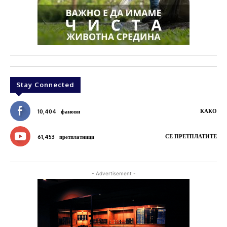
Stay Connected
КАКО
10,404
фанови
СЕ ПРЕТПЛАТИТЕ
61,453
претплатници
- Advertisement -