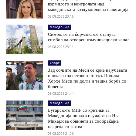
кормилото и контролата над
македонската воздухопловна навигација
08.08.2026 23:16
Македонија
Симболот на ќор-сокакот станува
симбол на отворен комуникациски канал
08.08.2026 23:14
Спорт
Зад солзите на Меси се крие најубавата
приказна за неговиот татко: Почина
Хорхе Меси по долга и тешка борба со
болеста
08.08.2026 21:44
Македонија
Бугарското МНР со критики за
Македонија поради случајот со Ива
Михајлова обвинета за сообраќајна
несреќа со жртва
08.08.2026 21:06