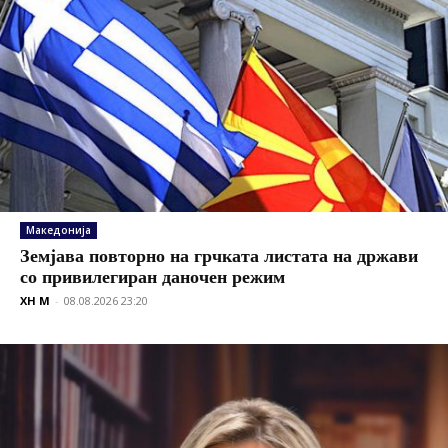
Македонија
Земјава повторно на грчката листата на држави
со привилегиран даночен режим
XH M
-
08.08.2026 23:20