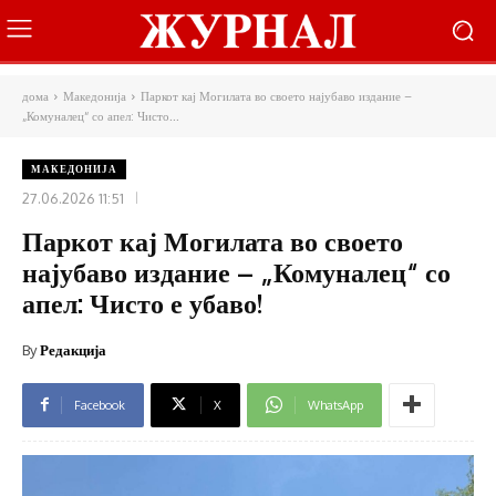
дома
Македонија
Паркот кај Могилата во своето најубаво издание –
„Комуналец“ со апел: Чисто...
МАКЕДОНИЈА
27.06.2026 11:51
Паркот кај Могилата во своето
најубаво издание – „Комуналец“ со
апел: Чисто е убаво!
By
Редакција
Facebook
X
WhatsApp