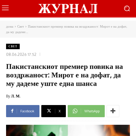
дома
Свет
Пакистанскиот премиер повика на воздржаност: Мирот е на дофат,
да му дадеме...
СВЕТ
08.06.2026 17:52
Пакистанскиот премиер повика на
воздржаност: Мирот е на дофат, да
му дадеме уште една шанса
By
Л. М.
Facebook
X
WhatsApp