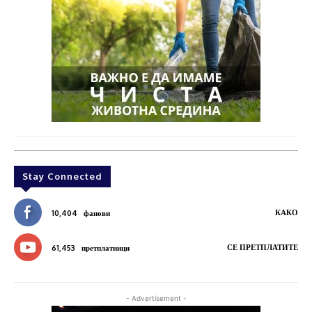
Stay Connected
КАКО
10,404
фанови
СЕ ПРЕТПЛАТИТЕ
61,453
претплатници
- Advertisement -