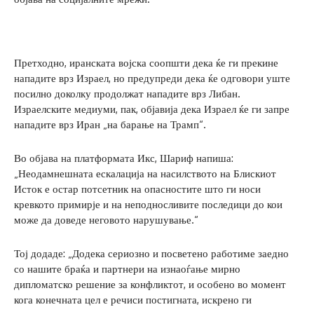
Претходно, иранската војска соопшти дека ќе ги прекине
нападите врз Израел, но предупреди дека ќе одговори уште
посилно доколку продолжат нападите врз Либан.
Израелските медиуми, пак, објавија дека Израел ќе ги запре
нападите врз Иран „на барање на Трамп“.
Во објава на платформата Икс, Шариф напиша:
„Неодамнешната ескалација на насилството на Блискиот
Исток е остар потсетник на опасностите што ги носи
кревкото примирје и на неподносливите последици до кои
може да доведе неговото нарушување.“
Тој додаде: „Додека сериозно и посветено работиме заедно
со нашите браќа и партнери на изнаоѓање мирно
дипломатско решение за конфликтот, и особено во момент
кога конечната цел е речиси постигната, искрено ги