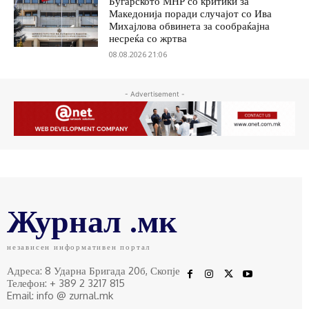
Бугарското МНР со критики за
Македонија поради случајот со Ива
Михајлова обвинета за сообраќајна
несреќа со жртва
08.08.2026 21:06
- Advertisement -
Журнал .мк
независен информативен портал
Адреса: 8 Ударна Бригада 20б, Скопје
Телефон: + 389 2 3217 815
Email: info @ zurnal.mk