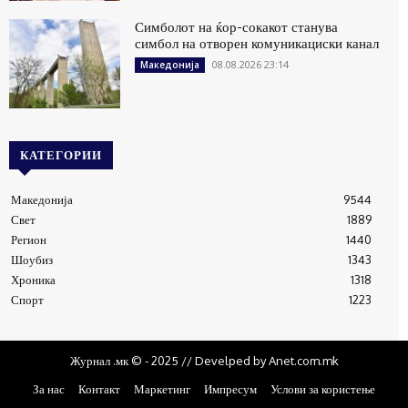
Симболот на ќор-сокакот станува
симбол на отворен комуникациски канал
08.08.2026 23:14
Македонија
КАТЕГОРИИ
Македонија
9544
Свет
1889
Регион
1440
Шоубиз
1343
Хроника
1318
Спорт
1223
Журнал .мк © - 2025 // Develped by Anet.com.mk
За нас
Контакт
Маркетинг
Импресум
Услови за користење