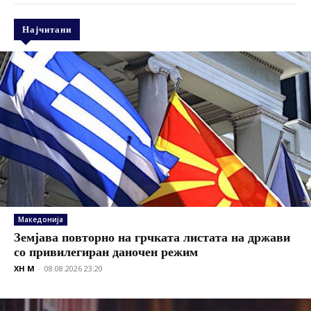
Најчитани
Македонија
Земјава повторно на грчката листата на држави
со привилегиран даночен режим
XH M
-
08.08.2026 23:20