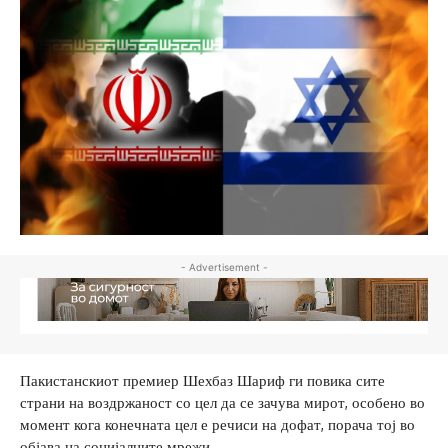
- Advertisement -
Пакистанскиот премиер Шехбаз Шариф ги повика сите
страни на воздржаност со цел да се зачува мирот, особено во
момент кога конечната цел е речиси на дофат, порача тој во
објава на социјалните мрежи.