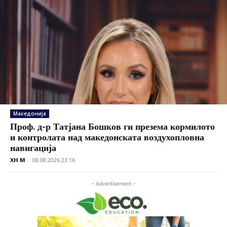
Македонија
Проф. д-р Татјана Бошков ги презема кормилото
и контролата над македонската воздухопловна
навигација
XH M
-
08.08.2026 23:16
- Advertisement -