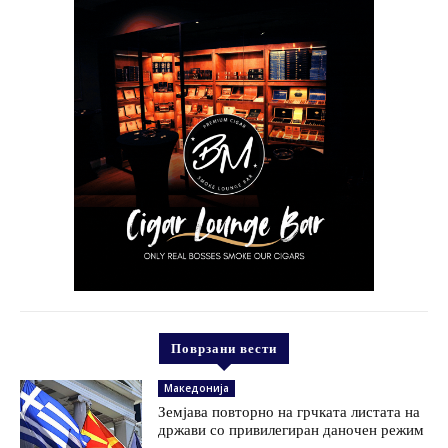
Поврзани вести
Македонија
Земјава повторно на грчката листата на
држави со привилегиран даночен режим