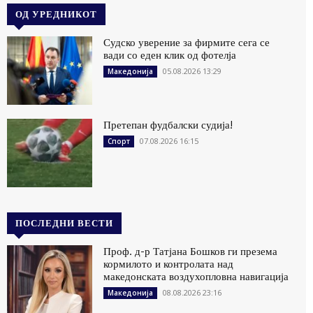
ОД УРЕДНИКОТ
Судско уверение за фирмите сега се
вади со еден клик од фотелја
05.08.2026 13:29
Македонија
Претепан фудбалски судија!
07.08.2026 16:15
Спорт
ПОСЛЕДНИ ВЕСТИ
Проф. д-р Татјана Бошков ги презема
кормилото и контролата над
македонската воздухопловна навигација
08.08.2026 23:16
Македонија