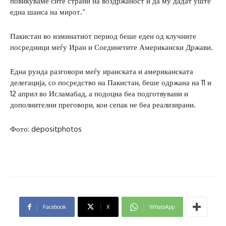
повикуваме сите страни на воздржаност и да му дадат уште
една шанса на мирот.“
Пакистан во изминатиот период беше еден од клучните
посредници меѓу Иран и Соединетите Американски Држави.
Една рунда разговори меѓу иранската и американската
делегација, со посредство на Пакистан, беше одржана на 11 и
12 април во Исламабад, а подоцна беа подготвувани и
дополнителни преговори, кои сепак не беа реализирани.
Фото: depositphotos
Facebook
X
WhatsApp