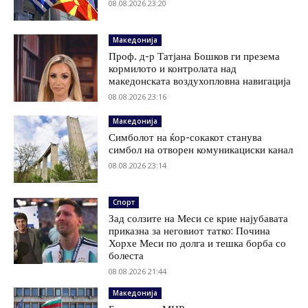
08.08.2026 23:20
Македонија
Проф. д-р Татјана Бошков ги презема
кормилото и контролата над
македонската воздухопловна навигација
08.08.2026 23:16
Македонија
Симболот на ќор-сокакот станува
симбол на отворен комуникациски канал
08.08.2026 23:14
Спорт
Зад солзите на Меси се крие најубавата
приказна за неговиот татко: Почина
Хорхе Меси по долга и тешка борба со
болеста
08.08.2026 21:44
Македонија