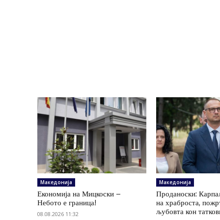
Македонија
Македонија
Економија на Мицкоски –
Проданоски: Карпа
Небото е граница!
на храброста, пожр
љубовта кон татков
08.08.2026 11:32