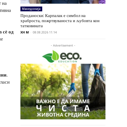
т на
Македонија
тивна
Проданоски: Карпалак е симбол на
храброста, пожртвуваноста и љубовта кон
татковината
 сѐ од
XH M
-
08.08.2026 11:14
че
- Advertisement -
ини.
ласи