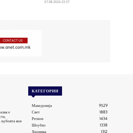
07.08.2026 23:37
КАТЕГОРИИ
Македонија
9529
алак е
Свет
1883
ста,
Регион
1434
 љубовта кон
Шоубиз
1338
Хроника
1312