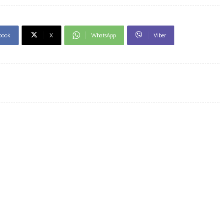
book
X
WhatsApp
Viber