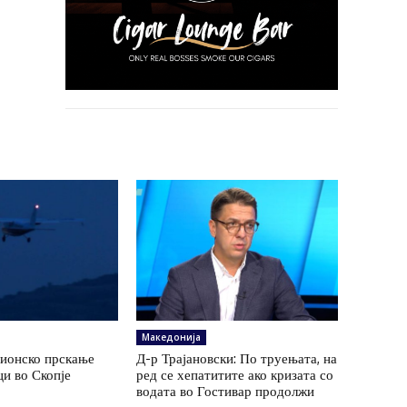
Македонија
вионско прскање
Д-р Трајановски: По труењата, на
и во Скопје
ред се хепатитите ако кризата со
водата во Гостивар продолжи