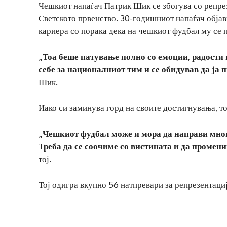
Чешкиот напаѓач Патрик Шик се збогува со репре
Светското првенство. 30-годишниот напаѓач објав
кариера со порака дека на чешкиот фудбал му се 
„Тоа беше патување полно со емоции, радости 
себе за националниот тим и се обидував да ја 
Шик.
Иако си заминува горд на своите достигнувања, то
„Чешкиот фудбал може и мора да направи мног
Треба да се соочиме со вистината и да промен
тој.
Тој одигра вкупно 56 натпревари за репрезентациј