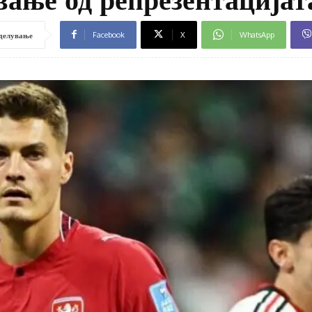
Facebook
X
WhatsApp
делување