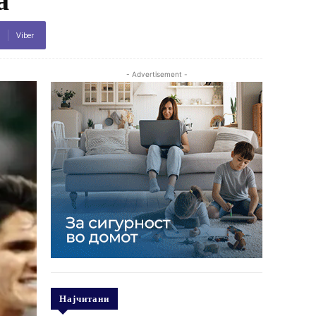
Viber
- Advertisement -
Најчитани