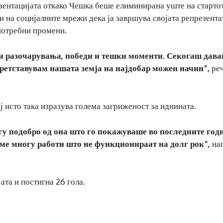
зентацијата откако Чешка беше елиминирана уште на старто
и на социјалните мрежи дека ја завршува својата репрезента
потребни промени.
и разочарувања, победи и тешки моменти. Секогаш давав
претставувам нашата земја на најдобар можен начин“,
ре
ј исто така изразува голема загриженост за иднината.
у подобро од она што го покажуваше во последните год
име многу работи што не функционираат на долг рок“,
наг
ата и постигна 26 гола.