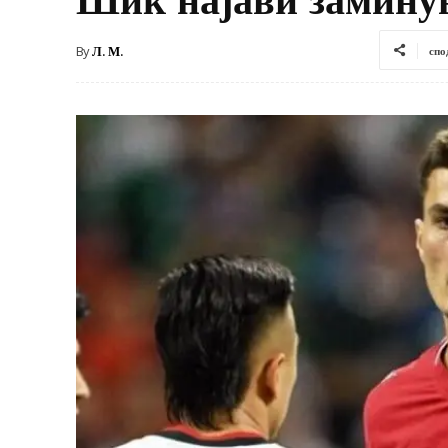
By
Л. М.
спо