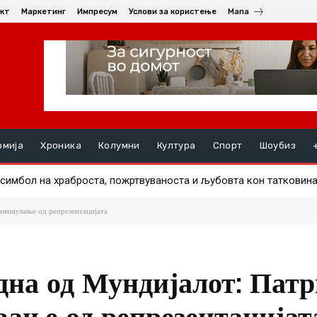
кт
Маркетинг
Импресум
Услови за користење
Мапа
омија
Хроника
Колумни
Култура
Спорт
Шоубиз
имбол на храброста, пожртвуваноста и љубовта кон татковинат
одмор
аминување од репрезентацијата
на од Мундијалот: Пат
ање од репрезентацијат