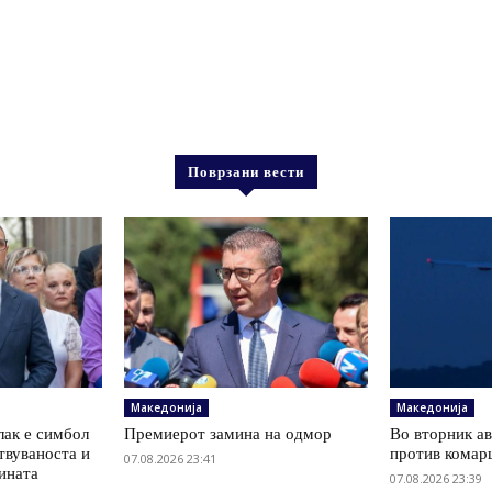
Поврзани вести
Македонија
Македонија
лак е симбол
Премиерот замина на одмор
Во вторник а
твуваноста и
против комарц
07.08.2026 23:41
ината
07.08.2026 23:39