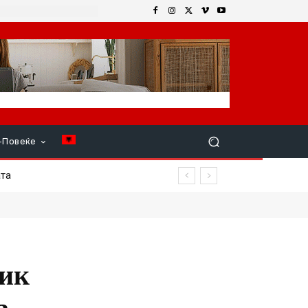
+Повеќе
а
рик
а