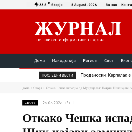
C
33.5
Skopje
8 August, 2026
За нас
Конта
независен информативен портал
Дома
Македонија
Регион
Свет
Екон
Проданоски: Карпалак е с
Премиерот замина на 
ПОСЛЕДНИ ВЕСТИ
дома
Спорт
Откако Чешка испадна од Мундијалот: Патрик Шик најави з
26.06.2026 11:31
СПОРТ
Откако Чешка испад
Шик најави заминув