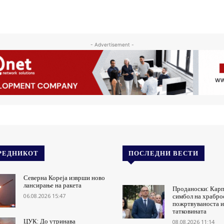
- Advertisement -
РЕДНИКОТ
ПОСЛЕДНИ ВЕСТИ
Северна Кореја изврши ново
лансирање на ракета
Проданоски: Карп
06.08.2026 15:47
симбол на храбро
пожртвуваноста и
татковината
ЦУК: До утринава
08.08.2026 11:14