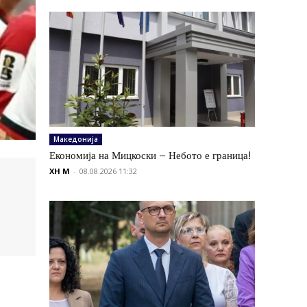
Македонија
Економија на Мицкоски – Небото е граница!
XH M
-
08.08.2026 11:32