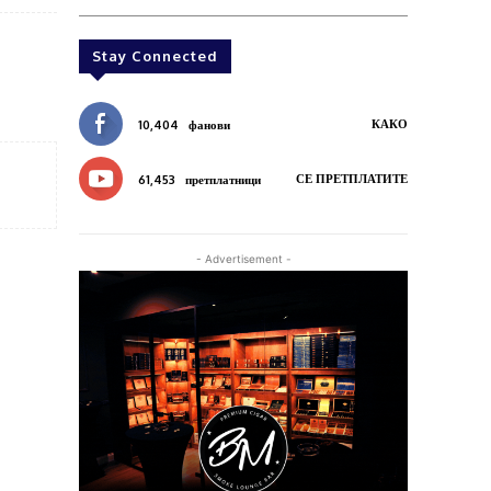
Stay Connected
КАКО
10,404
фанови
СЕ ПРЕТПЛАТИТЕ
61,453
претплатници
- Advertisement -