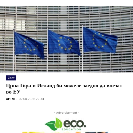
Свет
Црна Гора и Исланд би можеле заедно да влезат
во ЕУ
XH M
-
07.08.2026 22:34
- Advertisement -