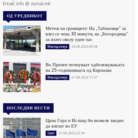
Email: info @ zurnal.mk
ОД УРЕДНИКОТ
Метеж на границите: На „Табановце“ за
влез се чека 30 минути, на „Богородица“
за излез околу еден час
04.08.2026 09:28
Македонија
Во Прилеп почнуваат одбележувањата
на 25-годишнината од Карпалак
07.08.2026 11:27
Македонија
ПОСЛЕДНИ ВЕСТИ
Црна Гора и Исланд би можеле заедно
да влезат во ЕУ
07.08.2026 22:34
Свет