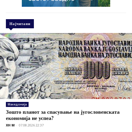
Најчитани
Македонија
Зошто планот за спасување на југословенската
економија не успеа?
XH M
-
07.08.2026 22:37