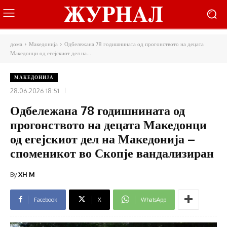
дома
Македонија
Одбележана 78 годишнината од прогонството на децата
Македонци од егејскиот дел на...
МАКЕДОНИЈА
28.06.2026 18:51
Одбележана 78 годишнината од
прогонството на децата Македонци
од егејскиот дел на Македонија –
споменикот во Скопје вандализиран
By
XH M
Facebook
X
WhatsApp