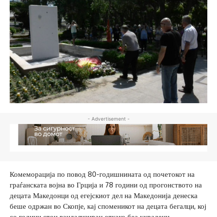
- Advertisement -
Комеморација по повод 80-годишнината од почетокот на
граѓанската војна во Грција и 78 години од прогонството на
децата Македонци од егејскиот дел на Македонија денеска
беше одржан во Скопје, кај споменикот на децата бегалци, кој
со години стои вандализиран откако беа украдени