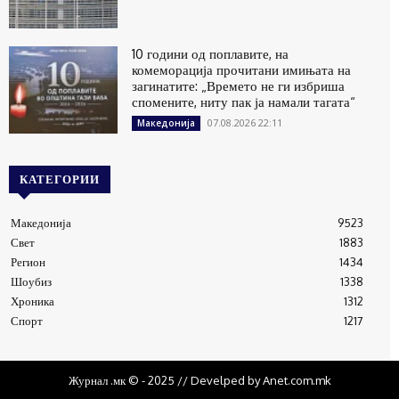
10 години од поплавите, на
комеморација прочитани имињата на
загинатите: „Времето не ги избриша
спомените, ниту пак ја намали тагата“
07.08.2026 22:11
Македонија
КАТЕГОРИИ
Македонија
9523
Свет
1883
Регион
1434
Шоубиз
1338
Хроника
1312
Спорт
1217
Журнал .мк © - 2025 // Develped by Anet.com.mk