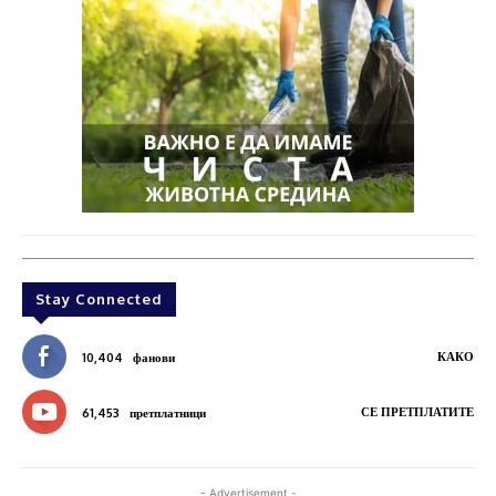
Stay Connected
КАКО
10,404
фанови
СЕ ПРЕТПЛАТИТЕ
61,453
претплатници
- Advertisement -