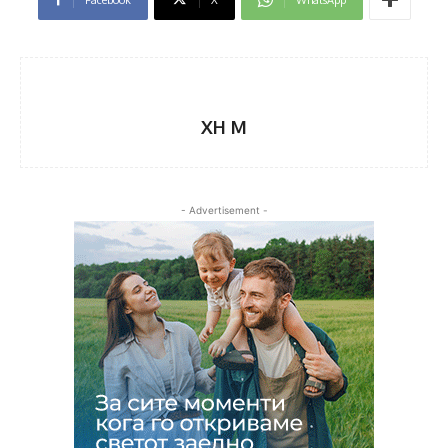
XH M
- Advertisement -