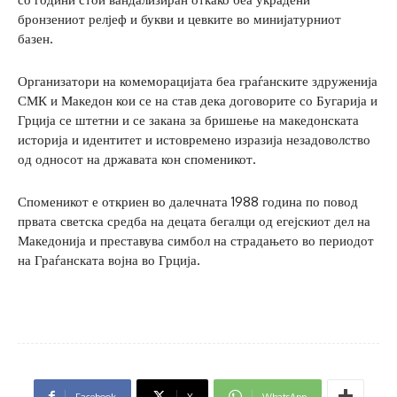
бронзениот релјеф и букви и цевките во минијатурниот
базен.
Организатори на комеморацијата беа граѓанските здруженија
СМК и Македон кои се на став дека договорите со Бугарија и
Грција се штетни и се закана за бришење на македонската
историја и идентитет и истовремено изразија незадоволство
од односот на државата кон споменикот.
Споменикот е откриен во далечната 1988 година по повод
првата светска средба на децата бегалци од егејскиот дел на
Македонија и преставува симбол на страдањето во периодот
на Граѓанската војна во Грција.
Facebook
X
WhatsApp