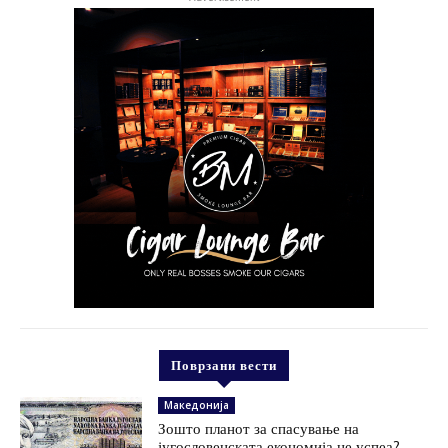
Поврзани вести
Македонија
Зошто планот за спасување на
југословенската економија не успеа?