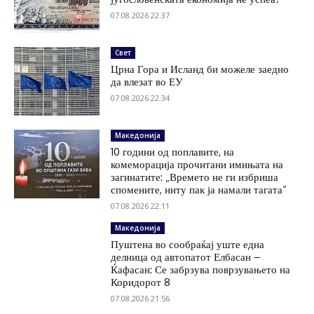
07.08.2026 22:37
Свет
Црна Гора и Исланд би можеле заедно
да влезат во ЕУ
07.08.2026 22:34
Македонија
10 години од поплавите, на
комеморација прочитани имињата на
загинатите: „Времето не ги избриша
спомените, ниту пак ја намали тагата“
07.08.2026 22:11
Македонија
Пуштена во сообраќај уште една
делница од автопатот Елбасан –
Ќафасан: Се забрзува поврзувањето на
Коридорот 8
07.08.2026 21:56