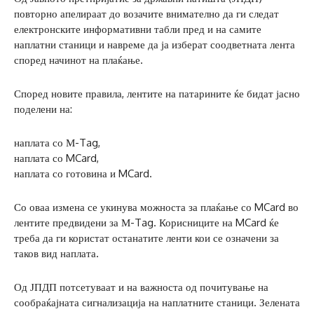
повторно апелираат до возачите внимателно да ги следат
електронските информативни табли пред и на самите
наплатни станици и навреме да ја изберат соодветната лента
според начинот на плаќање.
Според новите правила, лентите на патарините ќе бидат јасно
поделени на:
наплата со М-Tag,
наплата со MCard,
наплата со готовина и MCard.
Со оваа измена се укинува можноста за плаќање со MCard во
лентите предвидени за М-Tag. Корисниците на MCard ќе
треба да ги користат останатите ленти кои се означени за
таков вид наплата.
Од ЈПДП потсетуваат и на важноста од почитување на
сообраќајната сигнализација на наплатните станици. Зелената