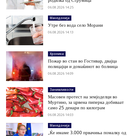
родилка од Струмица
06.08.2026 14:25
Македонија
Утре без вода село Морани
06.08.2026 14:13
Хроника
Пожар во стан во Гостивар, двајца
полицајци и домаќинот во болница
06.08.2026 14:09
Занимливости
Масовен протест на земјоделци во
Муртино, за црвена пиперка добиваат
само 25 денари по килограм
06.08.2026 14:03
Македонија
„Ќе имаме 3.000 првачиња помалку од