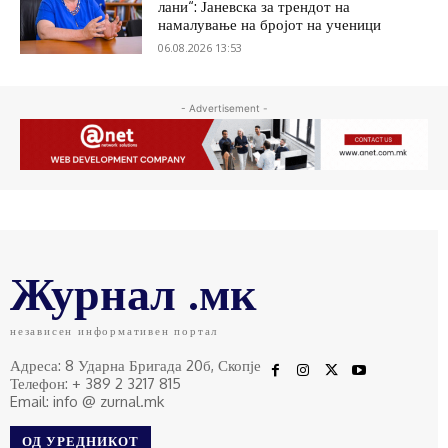
лани“: Јаневска за трендот на
намалување на бројот на ученици
06.08.2026 13:53
- Advertisement -
Журнал .мк
независен информативен портал
Адреса: 8 Ударна Бригада 20б, Скопје
Телефон: + 389 2 3217 815
Email: info @ zurnal.mk
ОД УРЕДНИКОТ