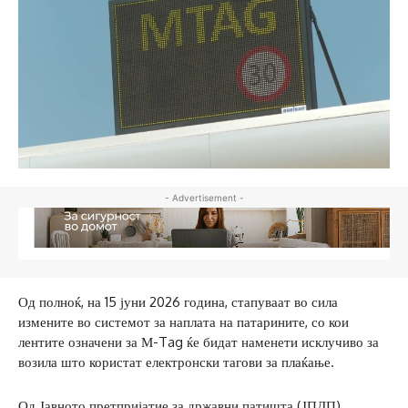
- Advertisement -
Од полноќ, на 15 јуни 2026 година, стапуваат во сила
измените во системот за наплата на патарините, со кои
лентите означени за М-Tag ќе бидат наменети исклучиво за
возила што користат електронски тагови за плаќање.
Од Јавното претпријатие за државни патишта (ЈПДП)