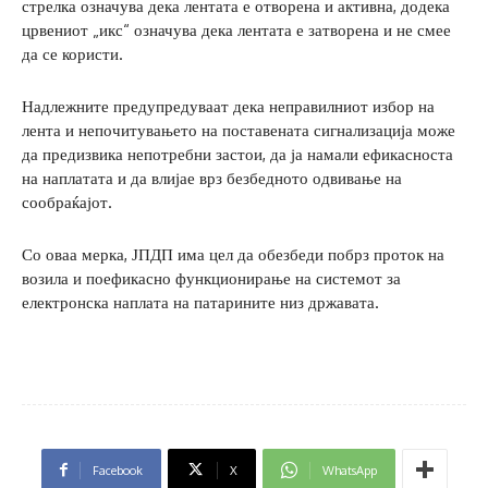
стрелка означува дека лентата е отворена и активна, додека
црвениот „икс“ означува дека лентата е затворена и не смее
да се користи.
Надлежните предупредуваат дека неправилниот избор на
лента и непочитувањето на поставената сигнализација може
да предизвика непотребни застои, да ја намали ефикасноста
на наплатата и да влијае врз безбедното одвивање на
сообраќајот.
Со оваа мерка, ЈПДП има цел да обезбеди побрз проток на
возила и поефикасно функционирање на системот за
електронска наплата на патарините низ државата.
Facebook
X
WhatsApp