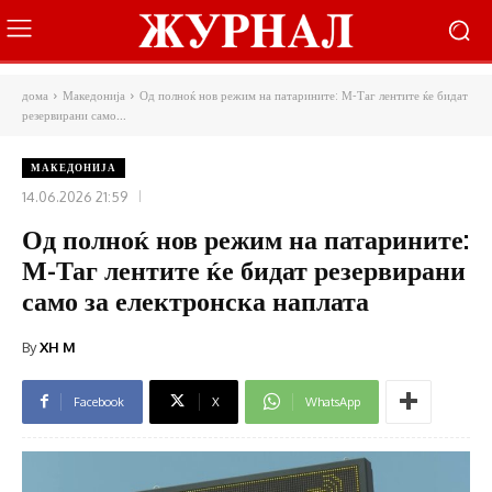
дома
Македонија
Од полноќ нов режим на патарините: М-Таг лентите ќе бидат
резервирани само...
МАКЕДОНИЈА
14.06.2026 21:59
Од полноќ нов режим на патарините:
М-Таг лентите ќе бидат резервирани
само за електронска наплата
By
XH M
Facebook
X
WhatsApp