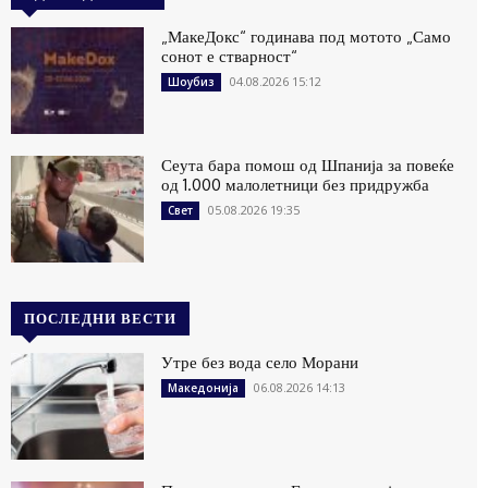
„МакеДокс“ годинава под мотото „Само
сонот е стварност“
04.08.2026 15:12
Шоубиз
Сеута бара помош од Шпанија за повеќе
од 1.000 малолетници без придружба
05.08.2026 19:35
Свет
ПОСЛЕДНИ ВЕСТИ
Утре без вода село Морани
06.08.2026 14:13
Македонија