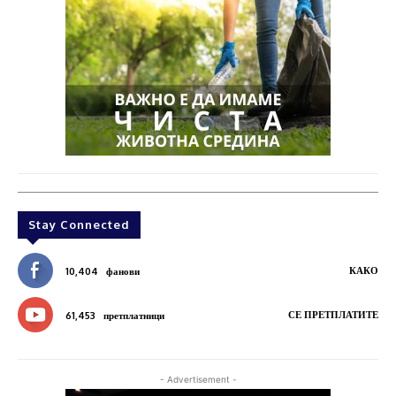
Stay Connected
КАКО
10,404
фанови
СЕ ПРЕТПЛАТИТЕ
61,453
претплатници
- Advertisement -