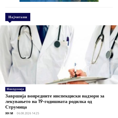
Најчитани
Македонија
Завршија вонредните инспекциски надзори за
лекувањето на 19-годишната родилка од
Струмица
XH M
-
06.08.2026 14:25