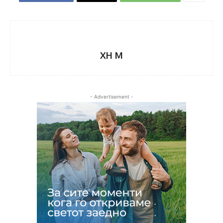
XH M
- Advertisement -