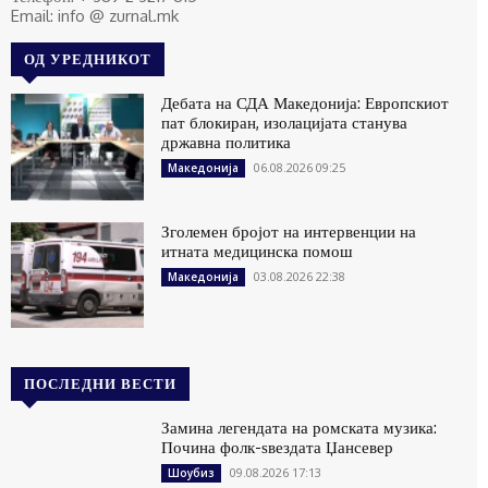
Email: info @ zurnal.mk
ОД УРЕДНИКОТ
Дебата на СДА Македонија: Европскиот
пат блокиран, изолацијата станува
државна политика
06.08.2026 09:25
Македонија
Зголемен бројот на интервенции на
итната медицинска помош
03.08.2026 22:38
Македонија
ПОСЛЕДНИ ВЕСТИ
Замина легендата на ромската музика:
Почина фолк-ѕвездата Џансевер
09.08.2026 17:13
Шоубиз