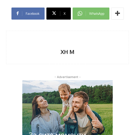
Facebook
X
WhatsApp
XH M
- Advertisement -