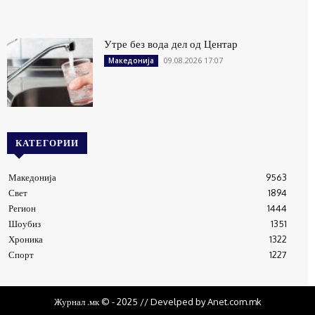
Утре без вода дел од Центар
09.08.2026 17:07
Македонија
КАТЕГОРИИ
Македонија
9563
Свет
1894
Регион
1444
Шоубиз
1351
Хроника
1322
Спорт
1227
Журнал .мк © - 2025 // Develped by Anet.com.mk