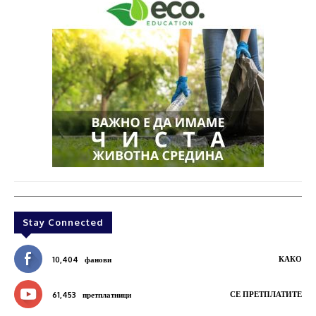
Stay Connected
КАКО
10,404
фанови
СЕ ПРЕТПЛАТИТЕ
61,453
претплатници