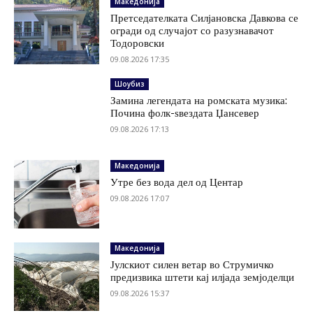
Македонија
Претседателката Силјановска Давкова се
огради од случајот со разузнавачот
Тодоровски
09.08.2026 17:35
Шоубиз
Замина легендата на ромската музика:
Почина фолк-ѕвездата Џансевер
09.08.2026 17:13
Македонија
Утре без вода дел од Центар
09.08.2026 17:07
Македонија
Јулскиот силен ветар во Струмичко
предизвика штети кај илјада земјоделци
09.08.2026 15:37