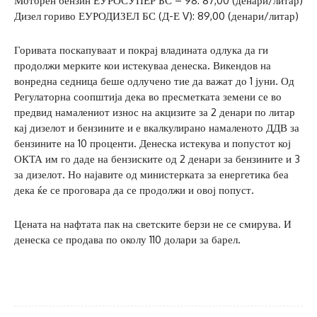
Моторен бензин ЕУРОСУПЕР БС – 98: 87,00 (денари/литар)
Дизел гориво ЕУРОДИЗЕЛ БС (Д-Е V): 89,00 (денари/литар)
Горивата поскапуваат и покрај владината одлука да ги
продолжи мерките кои истекуваа денеска. Викендов на
вонредна седница беше одлучено тие да важат до 1 јуни. Од
Регулаторна соопштија дека во пресметката земени се во
предвид намалениот износ на акцизите за 2 денари по литар
кај дизелот и бензините и е вкалкулирано намаленото ДДВ за
бензините на 10 проценти. Денеска истекува и попустот кој
ОКТА им го даде на бензиските од 2 денари за бензините и 3
за дизелот. Но најавите од министерката за енергетика беа
дека ќе се проговара да се продолжи и овој попуст.
Цената на нафтата пак на светските берзи не се смирува. И
денеска се продава по околу 110 долари за барел.