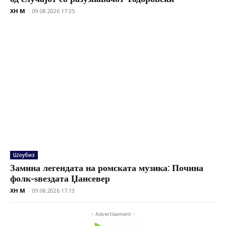
XH M
-
09.08.2026 17:35
Шоубиз
Замина легендата на ромската музика: Почина
фолк-ѕвездата Џансевер
XH M
-
09.08.2026 17:13
- Advertisement -