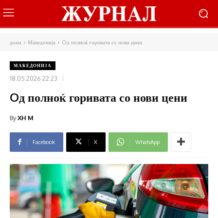
дома
Македонија
Oд полноќ горивата со нови цени
МАКЕДОНИЈА
18.05.2026 22:23
Oд полноќ горивата со нови цени
By
XH M
Facebook
X
WhatsApp