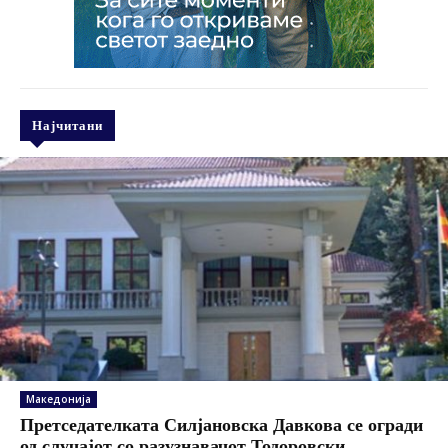
Најчитани
Македонија
Претседателката Силјановска Давкова се огради
од случајот со разузнавачот Тодоровски