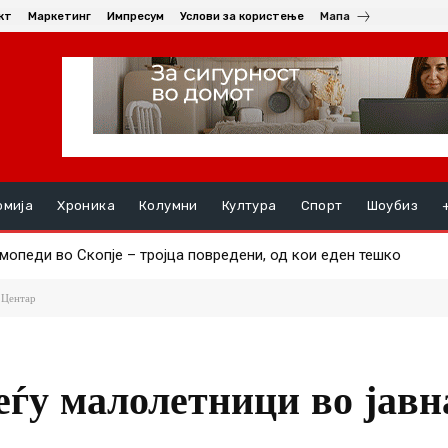
кт
Маркетинг
Импресум
Услови за користење
Мапа
омија
Хроника
Колумни
Култура
Спорт
Шоубиз
мопеди во Скопје – тројца повредени, од кои еден тешко
укал кон семејна куќа во Тетово, оштетени и автомобил и фаса
 Центар
еѓу малолетници во јавн