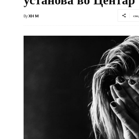
By
XH M
спо