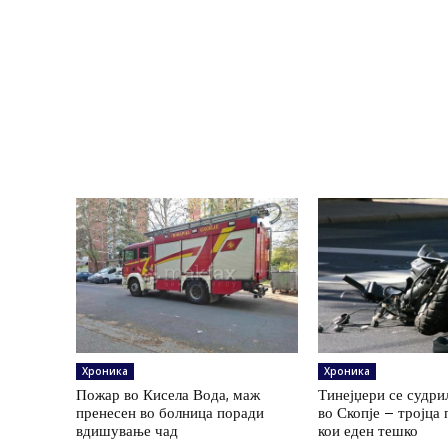
Хроника
Хроника
Пожар во Кисела Вода, маж
Тинејџери се судри
пренесен во болница поради
во Скопје – тројца 
вдишување чад
кои еден тешко