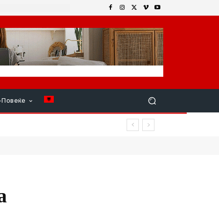
+Повеќе
да
а