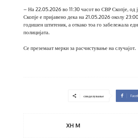
– На 22.05.2026 во 11:30 часот во СВР Скопје, од
Скопје е пријавено дека на 21.05.2026 околу 23:0
годишен штитеник, а откако тоа го забележала ед
полицијата.
Се преземаат мерки за расчистување на случајот.
Face
споделување
XH M