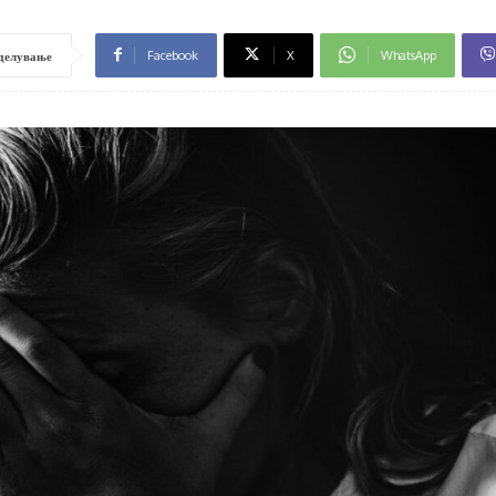
Facebook
X
WhatsApp
делување