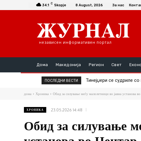
C
34.1
Skopje
8 August, 2026
За нас
Конта
независен информативен портал
Дома
Македонија
Регион
Свет
Екон
Тинејџери се судриле со 
Со автоматска пушка п
ПОСЛЕДНИ ВЕСТИ
дома
Хроника
Обид за силување меѓу малолетници во јавна установа во
23.05.2026 14:48
ХРОНИКА
Обид за силување м
установа во Центар