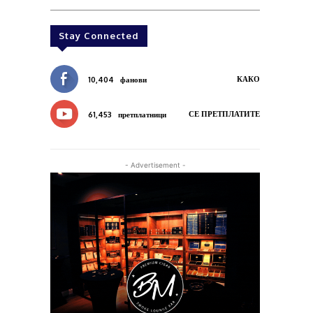
Stay Connected
КАКО
10,404
фанови
СЕ ПРЕТПЛАТИТЕ
61,453
претплатници
- Advertisement -