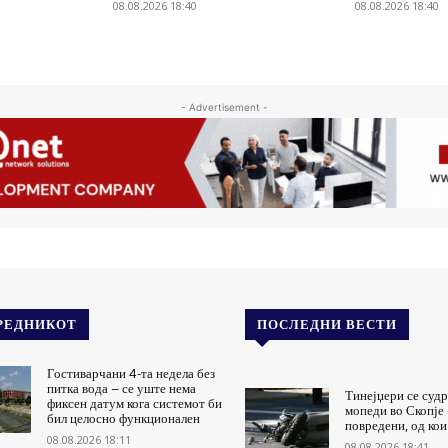
08.08.2026 18:40
08.08.2026 18:40
- Advertisement -
РЕДНИКОТ
ПОСЛЕДНИ ВЕСТИ
Гостиварчани 4-та недела без
питка вода – се уште нема
Тинејџери се судр
фиксен датум кога системот би
мопеди во Скопје 
бил целосно функционален
повредени, од кои
08.08.2026 18:11
08.08.2026 18:41