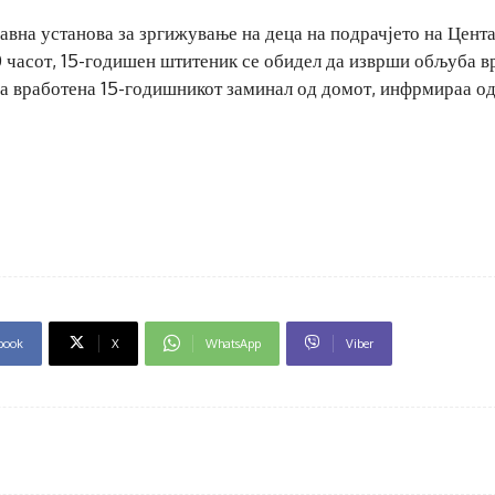
 јавна установа за зргижување на деца на подрачјето на Цент
0 часот, 15-годишен штитеник се обидел да изврши обљуба вр
на вработена 15-годишникот заминал од домот, инфрмираа о
book
X
WhatsApp
Viber