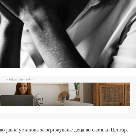
- Advertisement -
во јавна установа за згрижување деца во скопски Центар.