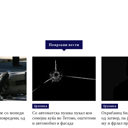
Поврзани вести
Хроника
Хроника
ле со мопеди
Со автоматска пушка пукал кон
Охриѓанец би
повредени, од
семејна куќа во Тетово, оштетени
од затвор, па 
и автомобил и фасада
му и фрлал п