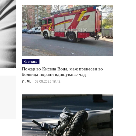
Хроника
Пожар во Кисела Вода, маж пренесен во
болница поради вдишување чад
Л. М.
-
08.08.2026 18:42