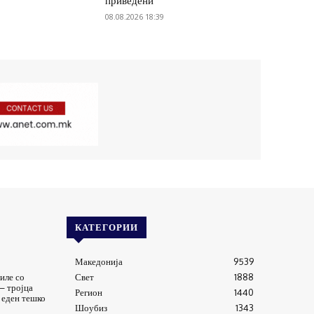
приведени
08.08.2026 18:39
КАТЕГОРИИ
Македонија
9539
иле со
Свет
1888
– тројца
Регион
1440
 еден тешко
Шоубиз
1343