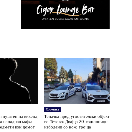
Хроника
л пуштен на викенд
Тепачка пред угостителски објект
ја нападнал мајка
во Тетово: Двајца 20-годишници
редмети кон домот
избодени со нож, тројца