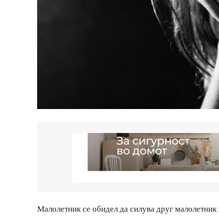
Малолетник се обидел да силува друг малолетник 