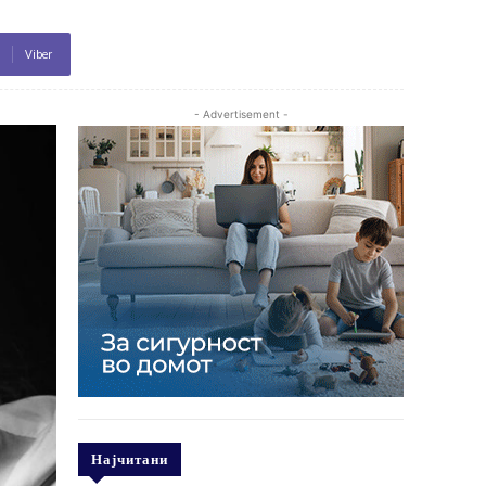
Viber
- Advertisement -
Најчитани