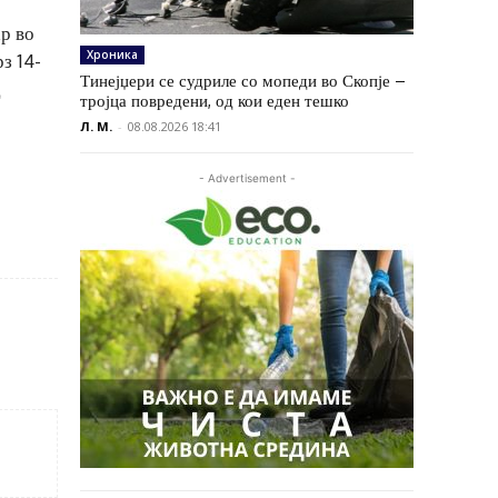
ар во
Хроника
з 14-
Тинејџери се судриле со мопеди во Скопје –
д
тројца повредени, од кои еден тешко
Л. М.
-
08.08.2026 18:41
- Advertisement -